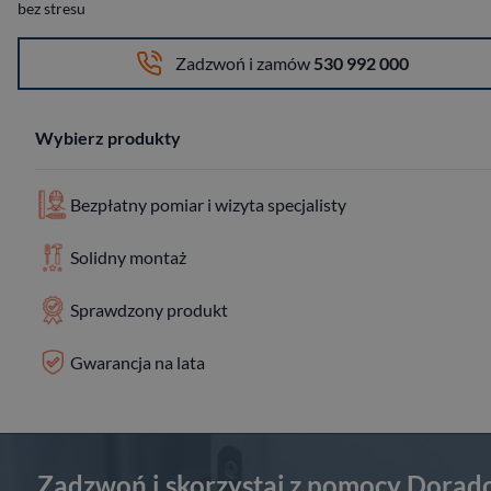
bez stresu
Zadzwoń i zamów
530 992 000
Wybierz produkty
Bezpłatny pomiar i wizyta specjalisty
Solidny montaż
Sprawdzony produkt
Gwarancja na lata
Zadzwoń i skorzystaj z pomocy Dorad