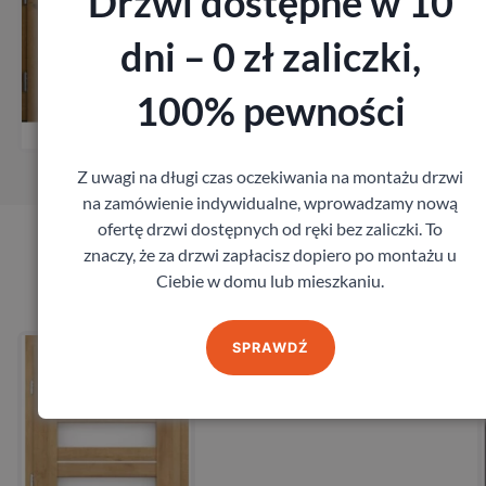
Drzwi dostępne w 10
dni – 0 zł zaliczki,
cz
Zobacz
100% pewności
omiar
Zamów pomi
Z uwagi na długi czas oczekiwania na montażu drzwi
na zamówienie indywidualne, wprowadzamy nową
ofertę drzwi dostępnych od ręki bez zaliczki. To
znaczy, że za drzwi zapłacisz dopiero po montażu u
Produkty marki Erkado
Ciebie w domu lub mieszkaniu.
rkado Floks
Drzwi Erka
SPRAWDŹ
Erkado
88
zł
724,68
z
z VAT