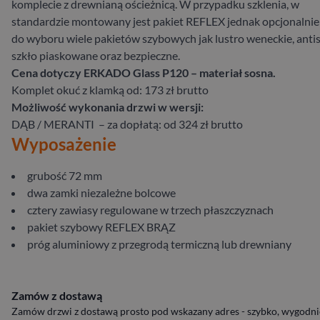
komplecie z drewnianą ościeżnicą. W przypadku szklenia, w
standardzie montowany jest pakiet REFLEX jednak opcjonalnie 
do wyboru wiele pakietów szybowych jak lustro weneckie, antis
szkło piaskowane oraz bezpieczne.
Cena dotyczy ERKADO Glass P120 – materiał sosna.
Komplet okuć z klamką od: 173 zł brutto
Możliwość wykonania drzwi w wersji:
DĄB / MERANTI – za dopłatą: od 324 zł brutto
Wyposażenie
grubość 72 mm
dwa zamki niezależne bolcowe
cztery zawiasy regulowane w trzech płaszczyznach
pakiet szybowy REFLEX BRĄZ
próg aluminiowy z przegrodą termiczną lub drewniany
Zamów z dostawą
Zamów drzwi z dostawą prosto pod wskazany adres - szybko, wygodnie