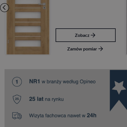
Zobacz
Z
amów pomiar
Zamó