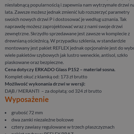
niesłabnącą popularnością i zapewnia nam wytrzymałe drzwi n
lata. Zawsze możesz jednak zmienić lub rozszerzyć parametry
swoich nowych drzwi P i dostosować je według uznania. Tak
naprawdę możesz zaprojektować wraz z nami swoje drzwi
zewnętrzne. Skrzydło sprzedawane jest zawsze w komplecie z
drewnianą ościeżnicą. W przypadku szklenia, w standardzie
montowany jest pakiet REFLEX jednak opcjonalnie jest do wyb
wiele pakietów szybowych jak lustro weneckie, antisol, szkło
piaskowane oraz bezpieczne.
Cena dotyczy ERKADO Glass P152 – materiał sosna.
Komplet okuć z klamką od: 173 zł brutto
Możliwość wykonania drzwi w wersji:
DĄB / MERANTI – za dopłatą: od 324 zł brutto
Wyposażenie
grubość 72 mm
dwa zamki niezależne bolcowe
cztery zawiasy regulowane w trzech płaszczyznach
pakiet szybowy REFLEX BRĄZ