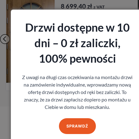
8 699,40
zł
z VAT
Drzwi dostępne w 10
dni – 0 zł zaliczki,
100% pewności
Zobacz
Z uwagi na długi czas oczekiwania na montażu drzwi
Zamów pomiar
na zamówienie indywidualne, wprowadzamy nową
ofertę drzwi dostępnych od ręki bez zaliczki. To
znaczy, że za drzwi zapłacisz dopiero po montażu u
Ciebie w domu lub mieszkaniu.
Produkty marki Erkado
SPRAWDŹ