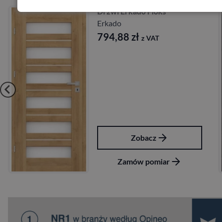
Drzwi Erkado Floks
Erkado
794,88
zł
z VAT
Zobacz
Zamów pomiar