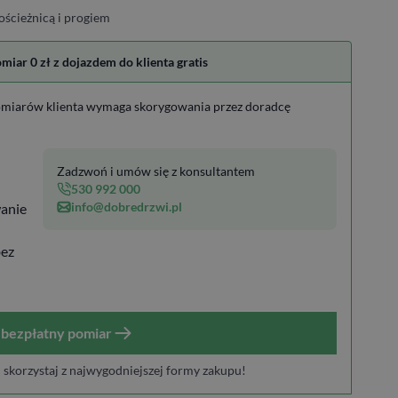
ościeżnicą i progiem
ar 0 zł z dojazdem do klienta gratis
miarów klienta wymaga skorygowania przez doradcę
Zadzwoń i umów się z konsultantem
530 992 000
info@dobredrzwi.pl
anie
bez
bezpłatny pomiar
i skorzystaj z najwygodniejszej formy zakupu!