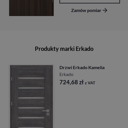
Zamów pomiar
Produkty marki Erkado
Drzwi Erkado Magnolia
przylgowe
Erkado
677,16
zł
z VAT