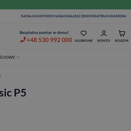
WIZYTA I POMIAR W DOMU
KATALOGI
OPINIE
O NAS
LOKALIZACJE
KONTAKT
BLOG
KARIERA
OPIEKA SERWISOWA AŻ 7 LAT
ZŁ
Bezpłatny pomiar w domu!
+48 530 992 000
ULUBIONE
KONTO
KOSZYK
ŚCIOWE
Szerokość
5
80 cm
sic P5
90 cm
100 cm