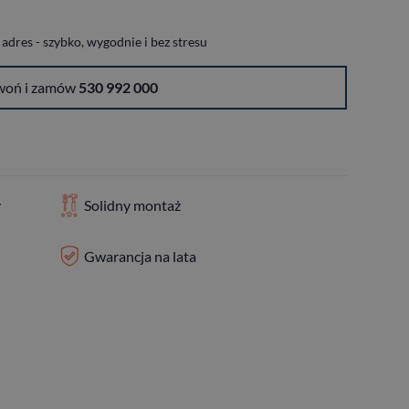
dres - szybko, wygodnie i bez stresu
woń i zamów
530 992 000
y
Solidny montaż
Gwarancja na lata