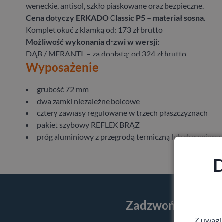
weneckie, antisol, szkło piaskowane oraz bezpieczne.
Cena dotyczy ERKADO Classic P5 – materiał sosna.
Komplet okuć z klamką od: 173 zł brutto
Możliwość wykonania drzwi w wersji:
DĄB / MERANTI – za dopłatą: od 324 zł brutto
Wyposażenie
grubość 72 mm
dwa zamki niezależne bolcowe
cztery zawiasy regulowane w trzech płaszczyznach
pakiet szybowy REFLEX BRĄZ
próg aluminiowy z przegrodą termiczną lub drewniany
D
Zadzwoń i skorzy
Z uwagi