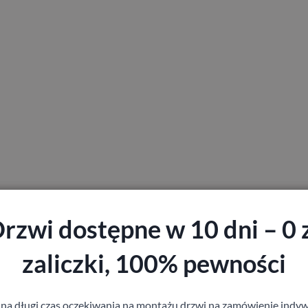
rzwi dostępne w 10 dni – 0 
zaliczki, 100% pewności
staj z pomocy Doradcy przy wyborze drzw
 na długi czas oczekiwania na montażu drzwi na zamówienie indyw