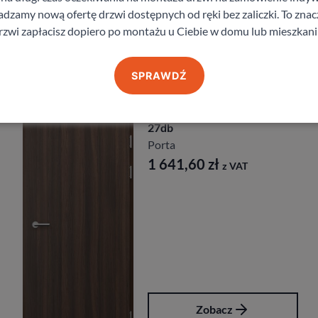
zamy nową ofertę drzwi dostępnych od ręki bez zaliczki. To znacz
rzwi zapłacisz dopiero po montażu u Ciebie w domu lub mieszkani
Produkty z kategorii Drzwi zewnętrzne
SPRAWDŹ
Drzwi Porta
Przeciwpożarowe Ei30 Ei60
Porta
2 435,40
zł
z VAT
Zobacz