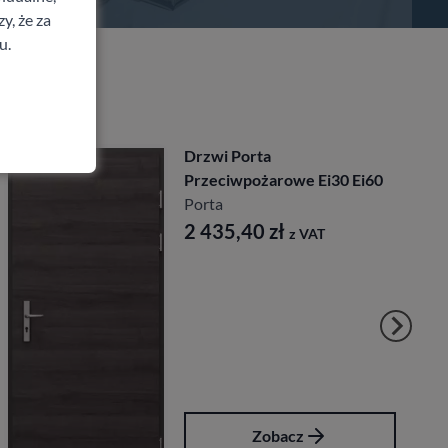
y, że za
u.
Drzwi Porta Enduro
Porta
1 819,80
zł
z VAT
Zobacz