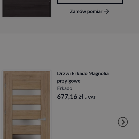
Zamów pomiar
Drzwi Erkado Magnolia
bezprzylgowe
Erkado
677,16
zł
z VAT