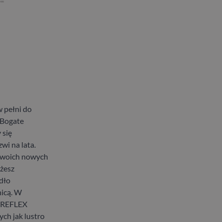
 pełni do
 Bogate
 się
wi na lata.
 swoich nowych
ożesz
dło
nicą. W
t REFLEX
ch jak lustro