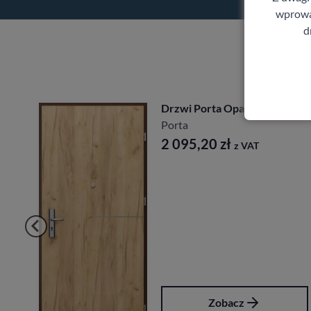
wprowad
d
Drzwi Porta Akustyczne
27db
Porta
1 641,60
zł
z VAT
Zobacz