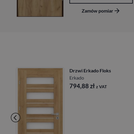
Zamów pomiar
Drzwi Erkado Kamelia
Erkado
724,68
zł
z VAT