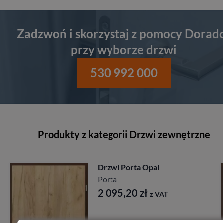
Zadzwoń i skorzystaj z pomocy Dorad
przy wyborze drzwi
530 992 000
Produkty z kategorii Drzwi zewnętrzne
pal
Drzwi Porta Akus
27db
Porta
z VAT
1 641,60
zł
z V