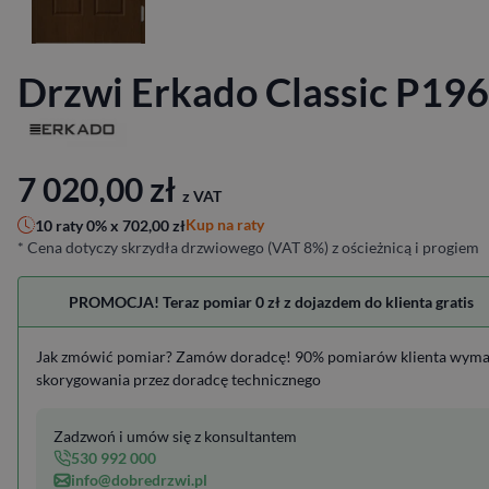
Drzwi Erkado Classic P196
7 020,00
zł
z VAT
Kup na raty
10 raty 0% x
702,00
zł
* Cena dotyczy skrzydła drzwiowego (VAT 8%) z ościeżnicą i progiem
PROMOCJA! Teraz pomiar 0 zł z dojazdem do klienta gratis
Jak zmówić pomiar? Zamów doradcę! 90% pomiarów klienta wym
skorygowania przez doradcę technicznego
Zadzwoń i umów się z konsultantem
530 992 000
info@dobredrzwi.pl