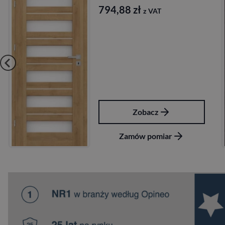
88
zł
724,68
z
z VAT
Zobacz
Z
amów pomiar
Zamó