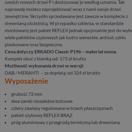
swoich nowych drzwi P i dostosować je według uznania. Tak
naprawdę możesz zaprojektować wraz z nami swoje drzwi
zewnętrzne. Skrzydło sprzedawane jest zawsze w komplecie z
drewnianą ościeżnicą. W przypadku szklenia, w standardzie
montowany jest pakiet REFLEX jednak opcjonalnie jest do wyb
wiele pakietów szybowych jak lustro weneckie, antisol, szkło
piaskowane oraz bezpieczne.
Cena dotyczy ERKADO Classic P196 – materiał sosna.
Komplet okuć z klamką od: 173 zł brutto
Możliwość wykonania drzwi w wersji:
DĄB / MERANTI – za dopłatą: od 324 zł brutto
Wyposażenie
grubość 72 mm
dwa zamki niezależne bolcowe
cztery zawiasy regulowane w trzech płaszczyznach
pakiet szybowy REFLEX BRĄZ
próg aluminiowy z przegrodą termiczną lub drewniany