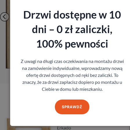
Drzwi dostępne w 10
dni – 0 zł zaliczki,
100% pewności
cz
Zobacz
Z uwagi na długi czas oczekiwania na montażu drzwi
omiar
Zamów pomi
na zamówienie indywidualne, wprowadzamy nową
ofertę drzwi dostępnych od ręki bez zaliczki. To
znaczy, że za drzwi zapłacisz dopiero po montażu u
Ciebie w domu lub mieszkaniu.
Produkty marki Erkado
SPRAWDŹ
rkado Floks
Drzwi Erka
Erkado