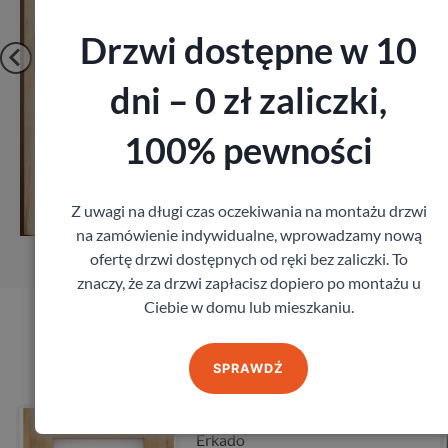
Drzwi dostępne w 10
dni – 0 zł zaliczki,
100% pewności
Zobacz
Z uwagi na długi czas oczekiwania na montażu drzwi
ar
Zamów pomiar
na zamówienie indywidualne, wprowadzamy nową
ofertę drzwi dostępnych od ręki bez zaliczki. To
znaczy, że za drzwi zapłacisz dopiero po montażu u
Ciebie w domu lub mieszkaniu.
Produkty marki Erkado
SPRAWDŹ
oks
Drzwi Erkado Kame
Erkado