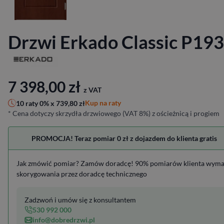
Drzwi Erkado Classic P193
7 398,00
zł
z VAT
Kup na raty
10 raty 0% x
739,80
zł
* Cena dotyczy skrzydła drzwiowego (VAT 8%) z ościeżnicą i progiem
PROMOCJA! Teraz pomiar 0 zł z dojazdem do klienta gratis
Jak zmówić pomiar? Zamów doradcę! 90% pomiarów klienta wym
skorygowania przez doradcę technicznego
Zadzwoń i umów się z konsultantem
530 992 000
info@dobredrzwi.pl