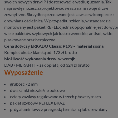
swoich nowych drzwi P i dostosować je według uznania. Tak
naprawdę możesz zaprojektować wraz z nami swoje drzwi
zewnętrzne. Skrzydło sprzedawane jest zawsze w komplecie z
drewnianą ościeżnicą. W przypadku szklenia, w standardzie
montowany jest pakiet REFLEX jednak opcjonalnie jest do wyb
wiele pakietów szybowych jak lustro weneckie, antisol, szkło
piaskowane oraz bezpieczne.
Cena dotyczy ERKADO Classic P193 – materiał sosna.
Komplet okuć z klamką od: 173 zł brutto
Możliwość wykonania drzwi w wersji:
DĄB / MERANTI – za dopłatą: od 324 zł brutto
Wyposażenie
grubość 72 mm
dwa zamki niezależne bolcowe
cztery zawiasy regulowane w trzech płaszczyznach
pakiet szybowy REFLEX BRĄZ
próg aluminiowy z przegrodą termiczną lub drewniany