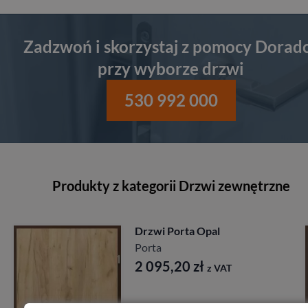
Zadzwoń i skorzystaj z pomocy Dorad
przy wyborze drzwi
530 992 000
Produkty z kategorii Drzwi zewnętrzne
Drzwi Porta Akustycz
27db
Porta
T
1 641,60
zł
z VAT