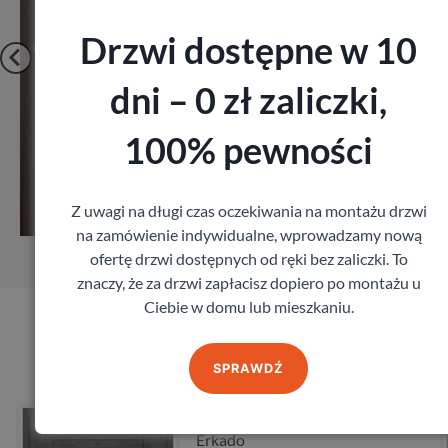
Drzwi dostępne w 10
dni – 0 zł zaliczki,
100% pewności
Zobacz
Z uwagi na długi czas oczekiwania na montażu drzwi
Zamów pomiar
na zamówienie indywidualne, wprowadzamy nową
ofertę drzwi dostępnych od ręki bez zaliczki. To
znaczy, że za drzwi zapłacisz dopiero po montażu u
Ciebie w domu lub mieszkaniu.
Produkty marki Erkado
SPRAWDŹ
Drzwi Erkado Kamelia
Erkado