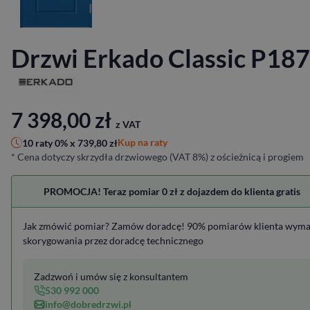
Drzwi Erkado Classic P187
7 398,00
zł
z VAT
Kup na raty
10 raty 0% x
739,80
zł
* Cena dotyczy skrzydła drzwiowego (VAT 8%) z ościeżnicą i progiem
PROMOCJA! Teraz pomiar 0 zł z dojazdem do klienta gratis
Jak zmówić pomiar? Zamów doradcę! 90% pomiarów klienta wym
skorygowania przez doradcę technicznego
Zadzwoń i umów się z konsultantem
530 992 000
info@dobredrzwi.pl