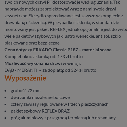
swoich nowych drzwi P i dostosować je według uznania. Tak
naprawdę możesz zaprojektować wraz z nami swoje drzwi
zewnętrzne. Skrzydło sprzedawane jest zawsze w komplecie z
drewnianą ościeżnicą. W przypadku szklenia, w standardzie
montowany jest pakiet REFLEX jednak opcjonalnie jest do wyb
wiele pakietów szybowych jak lustro weneckie, antisol, szkło
piaskowane oraz bezpieczne.
Cena dotyczy ERKADO Classic P187 – materiał sosna.
Komplet okuć z klamką od: 173 zł brutto
Możliwość wykonania drzwi w wersji:
DĄB / MERANTI – za dopłatą: od 324 zł brutto
Wyposażenie
grubość 72 mm
dwa zamki niezależne bolcowe
cztery zawiasy regulowane w trzech płaszczyznach
pakiet szybowy REFLEX BRĄZ
próg aluminiowy z przegrodą termiczną lub drewniany