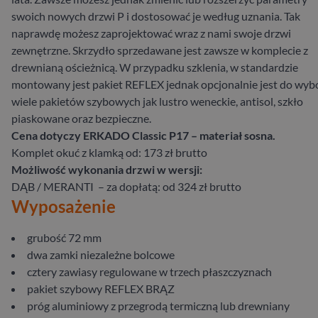
swoich nowych drzwi P i dostosować je według uznania. Tak
naprawdę możesz zaprojektować wraz z nami swoje drzwi
zewnętrzne. Skrzydło sprzedawane jest zawsze w komplecie z
drewnianą ościeżnicą. W przypadku szklenia, w standardzie
montowany jest pakiet REFLEX jednak opcjonalnie jest do wyb
wiele pakietów szybowych jak lustro weneckie, antisol, szkło
piaskowane oraz bezpieczne.
Cena dotyczy ERKADO Classic P17 – materiał sosna.
Komplet okuć z klamką od: 173 zł brutto
Możliwość wykonania drzwi w wersji:
DĄB / MERANTI – za dopłatą: od 324 zł brutto
Wyposażenie
grubość 72 mm
dwa zamki niezależne bolcowe
cztery zawiasy regulowane w trzech płaszczyznach
pakiet szybowy REFLEX BRĄZ
próg aluminiowy z przegrodą termiczną lub drewniany