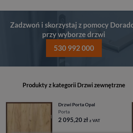
Zadzwoń i skorzystaj z pomocy Dorad
przy wyborze drzwi
530 992 000
Produkty z kategorii Drzwi zewnętrzne
rzwi Porta Opal
Drzw
orta
27d
Port
2 095,20
zł
z VAT
1 6