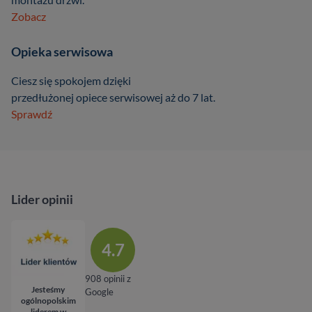
Zobacz
Opieka serwisowa
Ciesz się spokojem dzięki
przedłużonej opiece serwisowej aż do 7 lat.
Sprawdź
Lider opinii
4.7
908 opinii z
Jesteśmy
Google
ogólnopolskim
liderem w