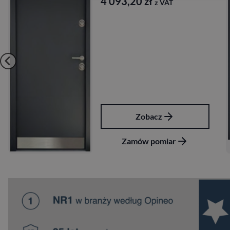
4 093,20
zł
z VAT
Zobacz
Zamów pomiar