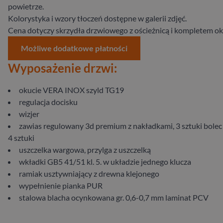
powietrze.
Kolorystyka i wzory tłoczeń dostępne w galerii zdjęć.
Cena dotyczy skrzydła drzwiowego z ościeżnicą i kompletem ok
Możliwe dodatkowe płatności
Wyposażenie drzwi:
okucie VERA INOX szyld TG19
regulacja docisku
wizjer
zawias regulowany 3d premium z nakładkami, 3 sztuki bolec
4 sztuki
uszczelka wargowa, przylga z uszczelką
wkładki GB5 41/51 kl. 5. w układzie jednego klucza
ramiak usztywniający z drewna klejonego
wypełnienie pianka PUR
stalowa blacha ocynkowana gr. 0,6-0,7 mm laminat PCV