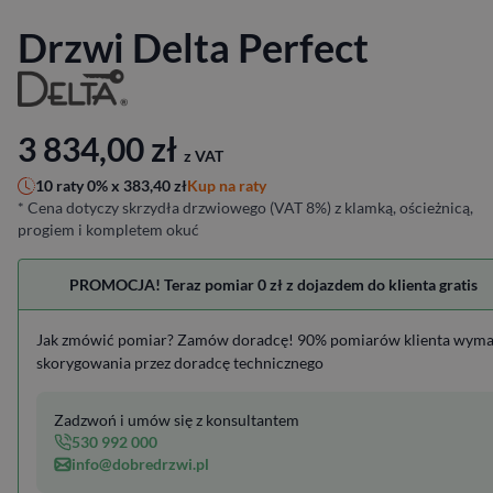
Drzwi Delta Perfect
3 834,00
zł
z VAT
Kup na raty
10 raty 0% x
383,40
zł
* Cena dotyczy skrzydła drzwiowego (VAT 8%) z klamką, ościeżnicą,
progiem i kompletem okuć
PROMOCJA! Teraz pomiar 0 zł z dojazdem do klienta gratis
Jak zmówić pomiar? Zamów doradcę! 90% pomiarów klienta wym
skorygowania przez doradcę technicznego
Zadzwoń i umów się z konsultantem
530 992 000
info@dobredrzwi.pl