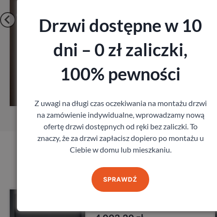
Drzwi dostępne w 10
dni – 0 zł zaliczki,
100% pewności
Zobacz
Zamów pomiar
Z uwagi na długi czas oczekiwania na montażu drzwi
na zamówienie indywidualne, wprowadzamy nową
ofertę drzwi dostępnych od ręki bez zaliczki. To
znaczy, że za drzwi zapłacisz dopiero po montażu u
Ciebie w domu lub mieszkaniu.
Produkty marki DELTA
SPRAWDŹ
Drzwi Delta Magnum 58
DELTA