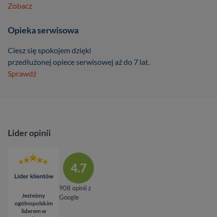
Zobacz
Opieka serwisowa
Ciesz się spokojem dzięki
przedłużonej opiece serwisowej aż do 7 lat.
Sprawdź
Lider opinii
4.7
908 opinii z
Jesteśmy
Google
ogólnopolskim
liderem w