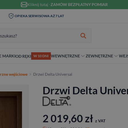
Kliknij tutaj -
ZAMÓW BEZPŁATNY POMIAR
WIZYTA I POMIAR W DOMU 0
OPIEKA SERWISOWA AŻ 7 LAT
ZŁ
zukiwania:
E MARKI
WEWNĘTRZNE
ZEWNĘTRZNE
WEJ
OD RĘKI
W 10 DNI
nie
teriał
Materiał
Rodzaj
Rodzaj
Antywłamaniowe
rzne wejściowe
Drzwi Delta Universal
ybrydowe
Szklane
Dwuskrzydłowe
Dwuskrzydłowe
RC2
Drzwi Delta Unive
snym stylu
alowe
Ościeżnicą
Niestandardowe wymiary
70 cm
RC3
ewniane
80 cm
RC4
90 cm
Na wymiar
2 019,60
zł
z VAT