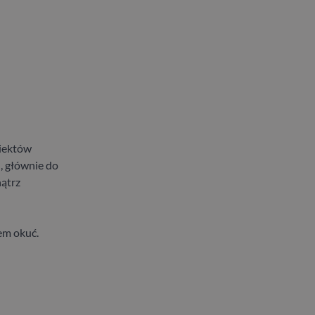
iektów
, głównie do
ątrz
em okuć.