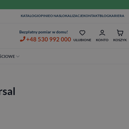
KATALOGI
OPINIE
O NAS
LOKALIZACJE
KONTAKT
BLOG
KARIERA
MONTAŻ I KLAMKI OD 1ZŁ
OPIEKA SERWISOWA AŻ 7 
Bezpłatny pomiar w domu!
+48 530 992 000
ULUBIONE
KONTO
KOSZYK
ŚCIOWE
Szerokość
80 cm
rsal
90 cm
100 cm