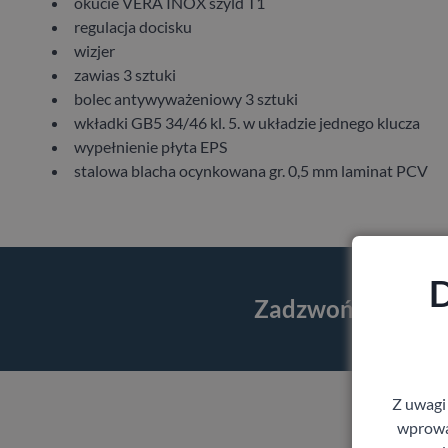
okucie VERA INOX szyld T1
regulacja docisku
wizjer
zawias 3 sztuki
bolec antywyważeniowy 3 sztuki
wkładki GB5 34/46 kl. 5. w układzie jednego klucza
wypełnienie płyta EPS
stalowa blacha ocynkowana gr. 0,5 mm laminat PCV
D
Zadzwoń i skorzy
Z uwagi
wprowad