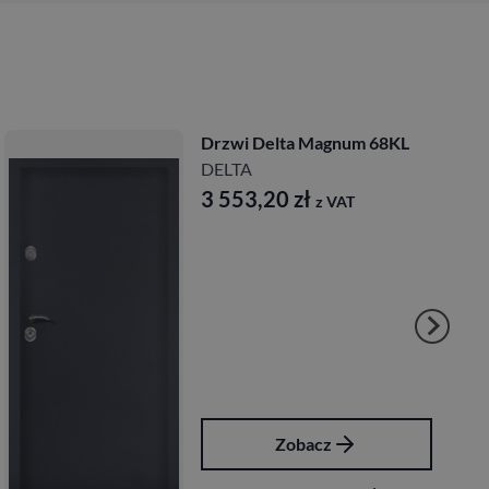
Drzwi Delta Magnum 68KL
DELTA
3 553,20
zł
z VAT
Zobacz