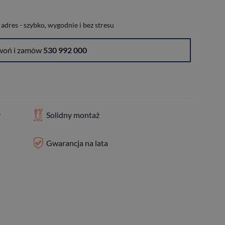
dres - szybko, wygodnie i bez stresu
woń i zamów
530 992 000
y
Solidny montaż
Gwarancja na lata