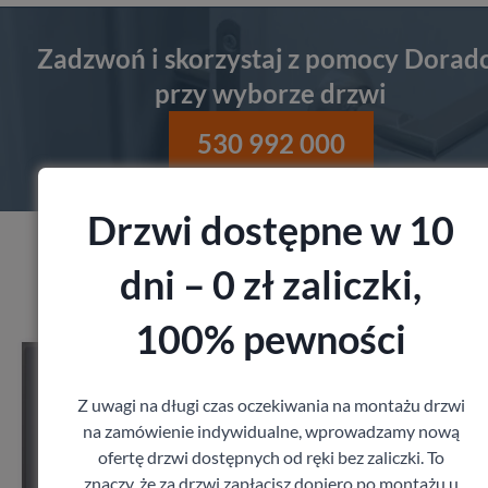
Zadzwoń i skorzystaj z pomocy Dorad
przy wyborze drzwi
530 992 000
Drzwi dostępne w 10
dni – 0 zł zaliczki,
Produkty z kategorii Drzwi do mieszkania
100% pewności
Drzwi Porta Agat
Porta
1 679,40
zł
Z uwagi na długi czas oczekiwania na montażu drzwi
z VAT
na zamówienie indywidualne, wprowadzamy nową
ofertę drzwi dostępnych od ręki bez zaliczki. To
znaczy, że za drzwi zapłacisz dopiero po montażu u