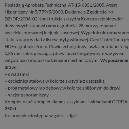
Posiadają Aprobatę Techniczną AT-15-6851/2005, Atest
Higieniczny Nr 5/779/5/2009, Deklarację Zgodności Nr
DZ/DP/2006-02 Konstrukcja skrzydła Konstrukcję skrzydeł
drzwiowych stanowi rama o grubości 28 mm wykonana z
wyselekcjonowanej klejonki sosnowej. Wypełnienie ramy stan
stabilizujący wkład z listew płyty wiórowej. Całość obłożona pł
HDF o grubości 6 mm. Powierzchnię drzwi uszlachetniono foli
0,35 mm zabezpieczającą drzwi przed negatywnym wpływem
wilgotności oraz uszkodzeniami mechanicznymi.
Wyposażenie
drzwi:
– dwa zamki
– ościeżnica stalowa w kolorze skrzydła z uszczelką
– próg metalowy lub dębowy w kolorze zbliżonym do drzwi
– wizjer panoramiczny
Komplet okuć: komplet klamek z szyldami i wkładkami GERDA
250zł
Kolorystyka dostępna w galerii zdjęć.