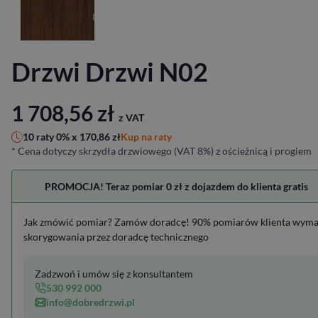
Drzwi Drzwi N02
1 708,56
zł
z VAT
Kup na raty
10 raty 0% x
170,86
zł
* Cena dotyczy skrzydła drzwiowego (VAT 8%) z ościeżnicą i progiem
PROMOCJA! Teraz pomiar 0 zł z dojazdem do klienta gratis
Jak zmówić pomiar? Zamów doradcę! 90% pomiarów klienta wym
skorygowania przez doradcę technicznego
Zadzwoń i umów się z konsultantem
530 992 000
info@dobredrzwi.pl