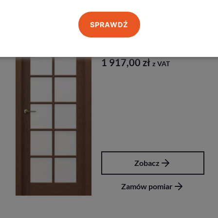
Produkty z kategorii Drzwi wewnętrzne
SPRAWDŹ
Drzwi Porta Cordoba
Porta
1 917,00
zł
z VAT
Zobacz
Zamów pomiar