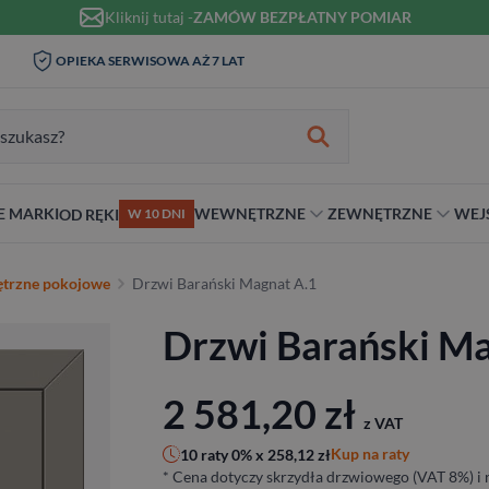
Kliknij tutaj -
ZAMÓW BEZPŁATNY POMIAR
WIZYTA I POMIAR W DOMU 0
OPIEKA SERWISOWA AŻ 7 LAT
ZŁ
zukiwania:
E MARKI
WEWNĘTRZNE
ZEWNĘTRZNE
WEJ
OD RĘKI
W 10 DNI
nie
teriał
Materiał
Rodzaj
Rodzaj
Antywłamaniowe
trzne pokojowe
Drzwi Barański Magnat A.1
ybrydowe
Szklane
Dwuskrzydłowe
Dwuskrzydłowe
RC2
Drzwi Barański Ma
snym stylu
alowe
Ościeżnicą
Niestandardowe wymiary
70 cm
RC3
ewniane
80 cm
RC4
90 cm
2 581,20
zł
z VAT
Na wymiar
Kup na raty
10 raty 0% x
258,12
zł
* Cena dotyczy skrzydła drzwiowego (VAT 8%) i n