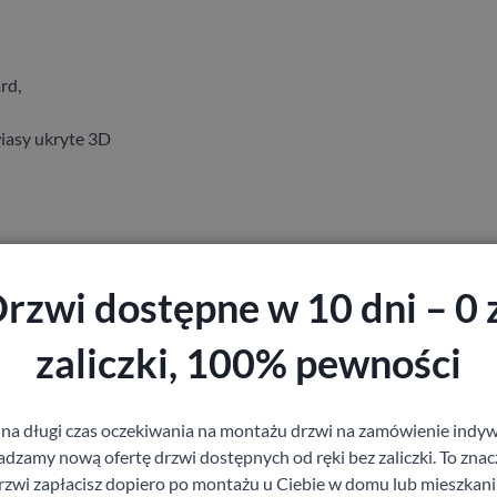
rd,
iasy ukryte 3D
rzwi dostępne w 10 dni – 0 
zaliczki, 100% pewności
staj z pomocy Doradcy przy wyborze drzw
 na długi czas oczekiwania na montażu drzwi na zamówienie indyw
zamy nową ofertę drzwi dostępnych od ręki bez zaliczki. To znacz
rzwi zapłacisz dopiero po montażu u Ciebie w domu lub mieszkani