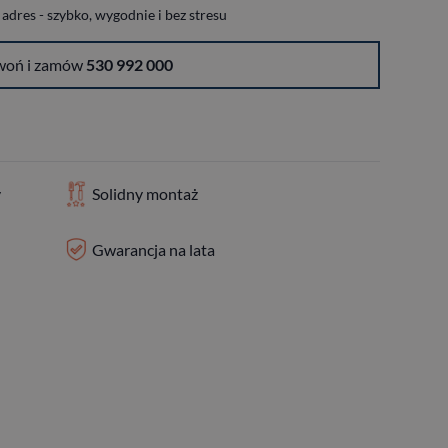
dres - szybko, wygodnie i bez stresu
woń i zamów
530 992 000
y
Solidny montaż
Gwarancja na lata