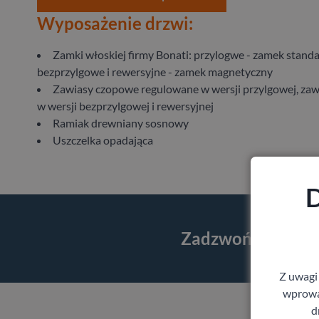
Wyposażenie drzwi:
Zamki włoskiej firmy Bonati: przylogwe - zamek standa
bezprzylgowe i rewersyjne - zamek magnetyczny
Zawiasy czopowe regulowane w wersji przylgowej, zaw
w wersji bezprzylgowej i rewersyjnej
Ramiak drewniany sosnowy
Uszczelka opadająca
D
Zadzwoń i skorzy
Z uwagi
wprowad
d