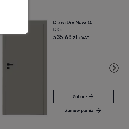
Drzwi Dre Nova 10
DRE
535,68
zł
z VAT
Zobacz
Zamów pomiar