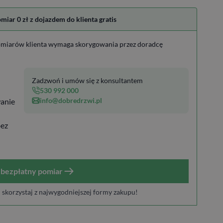
ar 0 zł z dojazdem do klienta gratis
miarów klienta wymaga skorygowania przez doradcę
Zadzwoń i umów się z konsultantem
530 992 000
info@dobredrzwi.pl
anie
bez
bezpłatny pomiar
i skorzystaj z najwygodniejszej formy zakupu!