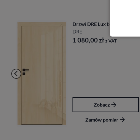
Drzwi DRE Lux bezprzylgowe
DRE
1 080,00
zł
z VAT
Zobacz
Zamów pomiar