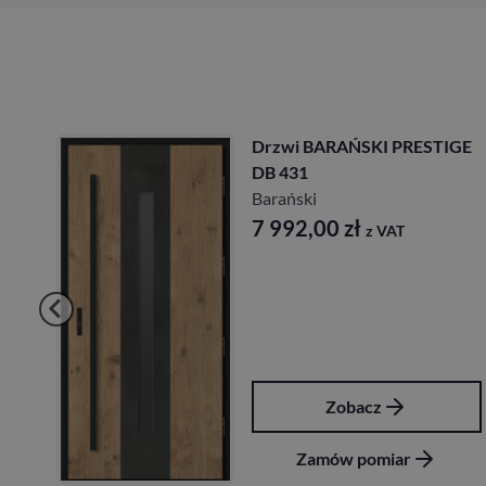
 DB
Drzwi BARAŃSKI PRESTIGE
DB 431
Barański
7 992,00
zł
z VAT
Zobacz
Zamów pomiar