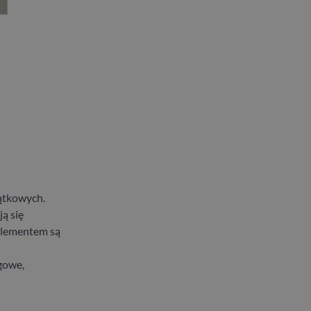
jątkowych.
ą się
elementem są
gowe,