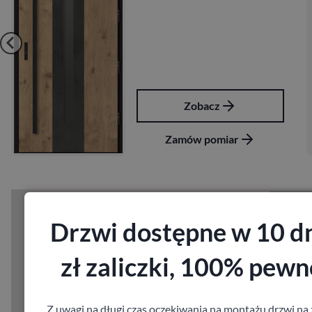
Zobacz
Zamów pomiar
Drzwi dostępne w 10 dn
zł zaliczki, 100% pewn
Z uwagi na długi czas oczekiwania na montażu drzwi n