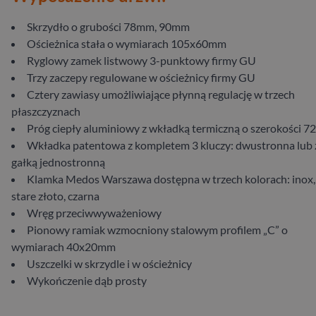
Skrzydło ​o ​grubości​ 78​mm, 90mm
Ościeżnica ​stała ​o ​wymiarach​ 105​x​60​mm
​Ryglowy zamek listwowy 3-punktowy firmy GU
Trzy ​zaczepy ​regulowane ​w ​ościeżnicy ​firmy​ GU
Cztery ​zawiasy​ umożliwiające ​płynną ​regulację ​w ​trzech ​
płaszczyznach​
Próg ​ciepły ​aluminiowy​ z​ wkładką ​termiczną ​o ​szerokości ​7
Wkładka ​patentowa ​z ​kompletem ​3 ​kluczy: ​dwustronna ​lub​​ ​z
gałką ​jednostronną​
Klamka Medos Warszawa dostępna w trzech kolorach: inox,
stare złoto, czarna
Wręg ​przeciwwyważeniowy
Pionowy ​ramiak ​wzmocniony​ stalowym ​profilem ​„C” ​o ​
wymiarach ​40​x​20​mm
Uszczelki ​w ​skrzydle​ i ​w ​ościeżnicy​
Wykończenie​ dąb ​prosty