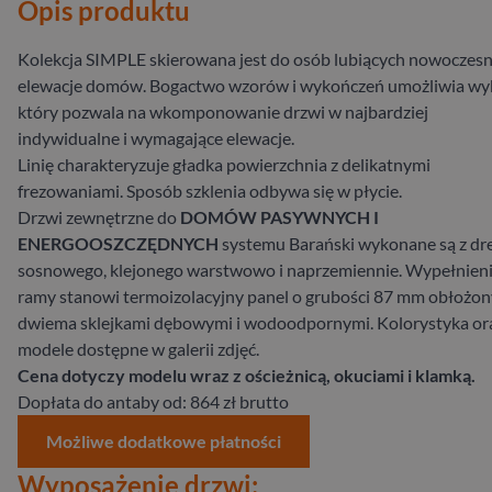
Opis produktu
Kolekcja SIMPLE skierowana jest do osób lubiących nowoczes
elewacje domów. Bogactwo wzorów i wykończeń umożliwia wy
który pozwala na wkomponowanie drzwi w najbardziej
indywidualne i wymagające elewacje.
Linię charakteryzuje gładka powierzchnia z delikatnymi
frezowaniami. Sposób szklenia odbywa się w płycie.
Drzwi zewnętrzne do
DOMÓW PASYWNYCH I
ENERGOOSZCZĘDNYCH
systemu Barański wykonane są z d
sosnowego, klejonego warstwowo i naprzemiennie. Wypełnien
ramy stanowi termoizolacyjny panel o grubości 87 mm obłożon
dwiema sklejkami dębowymi i wodoodpornymi. Kolorystyka or
modele dostępne w galerii zdjęć.
Cena dotyczy modelu wraz z ościeżnicą, okuciami i klamką.
Dopłata do antaby od: 864 zł brutto
Możliwe dodatkowe płatności
Wyposażenie drzwi: