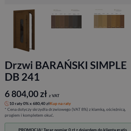
Drzwi BARAŃSKI SIMPLE
DB 241
6 804,00
zł
z VAT
Kup na raty
10 raty 0% x
680,40
zł
* Cena dotyczy skrzydła drzwiowego (VAT 8%) z klamką, ościeżnicą,
progiem i kompletem okuć.
PROMOCJA! Teraz pomiar 0 zł z dojazdem do klienta gratis