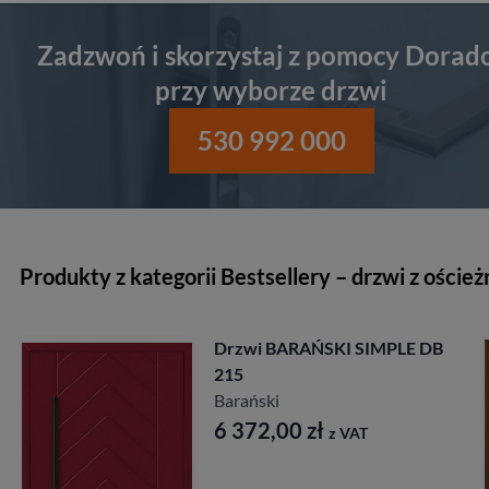
Zadzwoń i skorzystaj z pomocy Dorad
przy wyborze drzwi
530 992 000
Produkty z kategorii Bestsellery – drzwi z oścież
Drzwi BARAŃSKI SIMPLE DB
215
Barański
6 372,00
zł
z VAT