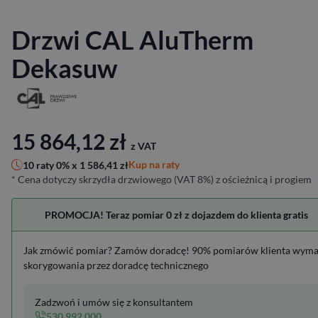
Drzwi CAL AluTherm
Dekasuw
15 864,12
zł
z VAT
Kup na raty
10 raty 0% x
1 586,41
zł
* Cena dotyczy skrzydła drzwiowego (VAT 8%) z ościeżnicą i progiem
PROMOCJA! Teraz pomiar 0 zł z dojazdem do klienta gratis
Jak zmówić pomiar? Zamów doradcę! 90% pomiarów klienta wym
skorygowania przez doradcę technicznego
Zadzwoń i umów się z konsultantem
530 992 000