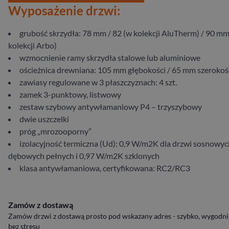
Wyposażenie drzwi:
grubość skrzydła: 78 mm / 82 (w kolekcji AluTherm) / 90 mm
kolekcji Arbo)
wzmocnienie ramy skrzydła stalowe lub aluminiowe
ościeżnica drewniana: 105 mm głębokości / 65 mm szerokoś
zawiasy regulowane w 3 płaszczyznach: 4 szt.
zamek 3-punktowy, listwowy
zestaw szybowy antywłamaniowy P4 – trzyszybowy
dwie uszczelki
próg „mrozooporny”
izolacyjność termiczna (Ud): 0,9 W/m2K dla drzwi sosnowych
dębowych pełnych i 0,97 W/m2K szklonych
klasa antywłamaniowa, certyfikowana: RC2/RC3
Zamów z dostawą
Zamów drzwi z dostawą prosto pod wskazany adres - szybko, wygodnie
bez stresu