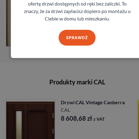
ofertę drzwi dostępnych od ręki bez zaliczki. To
znaczy, że za drzwi zapłacisz dopiero po montażu u
Ciebie w domu lub mieszkaniu.
Zobacz
SPRAWDŹ
Zamów pomiar
Produkty marki CAL
anberra
Drzwi CAL Vintage Wikt
CAL
10 589,40
zł
z VAT