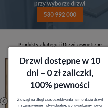
przy wyborze drzwi
530 992 000
Produkty z kategorii Drzwi zewnętrzne
Drzwi dostępne w 10
Drzwi Porta Akustyczne
27db
dni – 0 zł zaliczki,
Porta
1 641,60
zł
z VAT
100% pewności
Z uwagi na długi czas oczekiwania na montażu drzwi
na zamówienie indywidualne, wprowadzamy nową