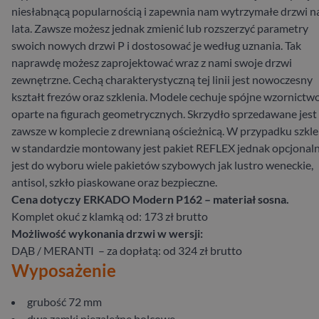
niesłabnącą popularnością i zapewnia nam wytrzymałe drzwi n
lata. Zawsze możesz jednak zmienić lub rozszerzyć parametry
swoich nowych drzwi P i dostosować je według uznania. Tak
naprawdę możesz zaprojektować wraz z nami swoje drzwi
zewnętrzne. Cechą charakterystyczną tej linii jest nowoczesny
kształt frezów oraz szklenia. Modele cechuje spójne wzornictw
oparte na figurach geometrycznych. Skrzydło sprzedawane jest
zawsze w komplecie z drewnianą ościeżnicą. W przypadku szkle
w standardzie montowany jest pakiet REFLEX jednak opcjonaln
jest do wyboru wiele pakietów szybowych jak lustro weneckie,
antisol, szkło piaskowane oraz bezpieczne.
Cena dotyczy ERKADO Modern P162 – materiał sosna.
Komplet okuć z klamką od: 173 zł brutto
Możliwość wykonania drzwi w wersji:
DĄB / MERANTI – za dopłatą: od 324 zł brutto
Wyposażenie
grubość 72 mm
dwa zamki niezależne bolcowe