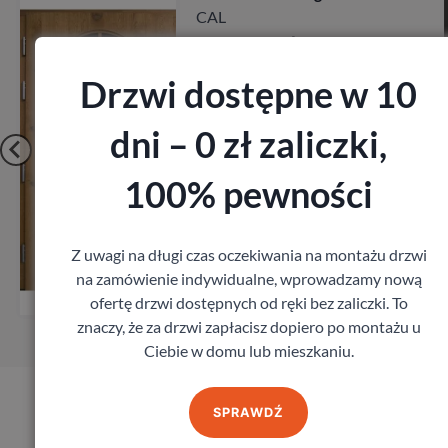
CAL
3 780,00
zł
z VAT
Drzwi dostępne w 10
dni – 0 zł zaliczki,
100% pewności
Zobacz
Z uwagi na długi czas oczekiwania na montażu drzwi
na zamówienie indywidualne, wprowadzamy nową
Zamów pomiar
ofertę drzwi dostępnych od ręki bez zaliczki. To
znaczy, że za drzwi zapłacisz dopiero po montażu u
Ciebie w domu lub mieszkaniu.
SPRAWDŹ
Produkty marki Erkado