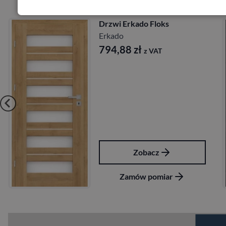
Drzwi Erkado Kamelia
Erkado
724,68
zł
z VAT
Zobacz
Zamów pomiar