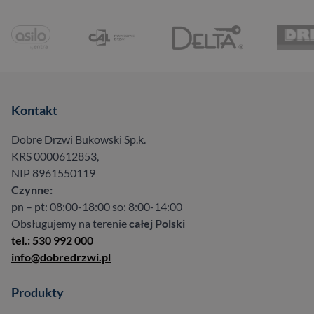
Kontakt
Dobre Drzwi Bukowski Sp.k.
KRS 0000612853,
NIP 8961550119
Czynne:
pn – pt: 08:00-18:00 so: 8:00-14:00
Obsługujemy na terenie
całej Polski
tel.: 530 992 000
info@dobredrzwi.pl
Produkty