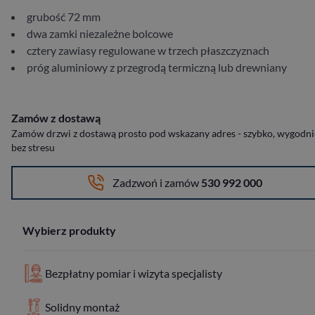
grubość 72 mm
dwa zamki niezależne bolcowe
cztery zawiasy regulowane w trzech płaszczyznach
próg aluminiowy z przegrodą termiczną lub drewniany
Zamów z dostawą
Zamów drzwi z dostawą prosto pod wskazany adres - szybko, wygodnie
bez stresu
Zadzwoń i zamów
530 992 000
Wybierz produkty
Bezpłatny pomiar i wizyta specjalisty
Solidny montaż