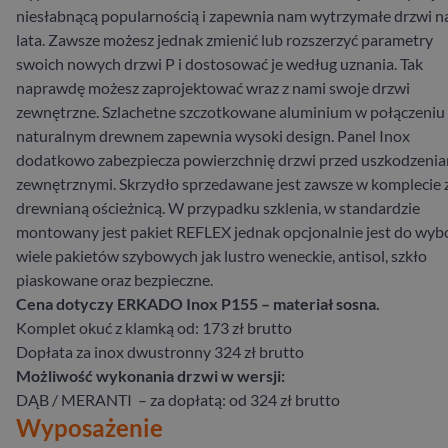
niesłabnącą popularnością i zapewnia nam wytrzymałe drzwi n
lata. Zawsze możesz jednak zmienić lub rozszerzyć parametry
swoich nowych drzwi P i dostosować je według uznania. Tak
naprawdę możesz zaprojektować wraz z nami swoje drzwi
zewnętrzne. Szlachetne szczotkowane aluminium w połączeniu 
naturalnym drewnem zapewnia wysoki design. Panel Inox
dodatkowo zabezpiecza powierzchnię drzwi przed uszkodzeni
zewnętrznymi. Skrzydło sprzedawane jest zawsze w komplecie 
drewnianą ościeżnicą. W przypadku szklenia, w standardzie
montowany jest pakiet REFLEX jednak opcjonalnie jest do wyb
wiele pakietów szybowych jak lustro weneckie, antisol, szkło
piaskowane oraz bezpieczne.
Cena dotyczy ERKADO Inox P155 – materiał sosna.
Komplet okuć z klamką od: 173 zł brutto
Dopłata za inox dwustronny 324 zł brutto
Możliwość wykonania drzwi w wersji:
DĄB / MERANTI – za dopłatą: od 324 zł brutto
Wyposażenie