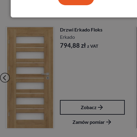
Produkty marki Erkado
Drzwi Erkado Floks
Erkado
794,88
zł
z VAT
Zobacz
Zamów pomiar