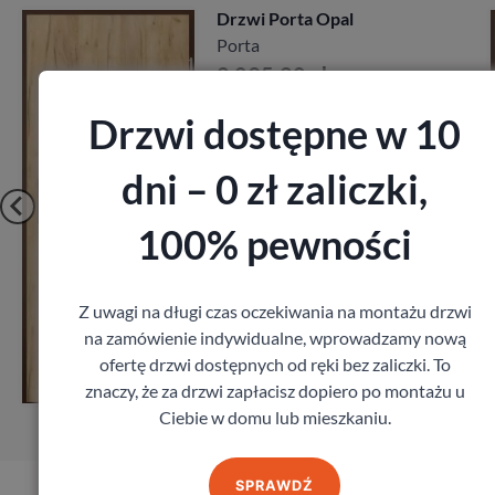
Drzwi Porta Opal
Porta
2 095,20
zł
z VAT
Drzwi dostępne w 10
dni – 0 zł zaliczki,
100% pewności
Z uwagi na długi czas oczekiwania na montażu drzwi
Zobacz
na zamówienie indywidualne, wprowadzamy nową
ofertę drzwi dostępnych od ręki bez zaliczki. To
Zamów pomiar
znaczy, że za drzwi zapłacisz dopiero po montażu u
Ciebie w domu lub mieszkaniu.
SPRAWDŹ