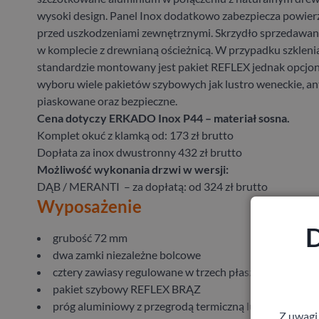
wysoki design. Panel Inox dodatkowo zabezpiecza powier
przed uszkodzeniami zewnętrznymi. Skrzydło sprzedawane
w komplecie z drewnianą ościeżnicą. W przypadku szkleni
standardzie montowany jest pakiet REFLEX jednak opcjona
wyboru wiele pakietów szybowych jak lustro weneckie, ant
piaskowane oraz bezpieczne.
Cena dotyczy ERKADO Inox P44 – materiał sosna.
Komplet okuć z klamką od: 173 zł brutto
Dopłata za inox dwustronny 432 zł brutto
Możliwość wykonania drzwi w wersji:
DĄB / MERANTI – za dopłatą: od 324 zł brutto
Wyposażenie
D
grubość 72 mm
dwa zamki niezależne bolcowe
cztery zawiasy regulowane w trzech płaszczyznach
pakiet szybowy REFLEX BRĄZ
próg aluminiowy z przegrodą termiczną lub drewniany
Z uwagi