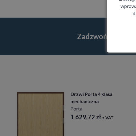
wprowad
d
Zadzwoń i skorzy
Drzwi Porta 4 klasa
mechaniczna
Porta
1 629,72
zł
z VAT