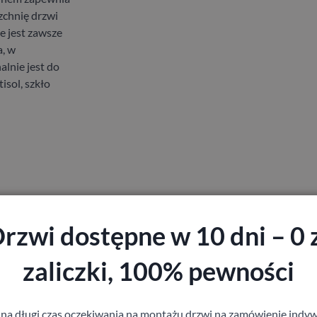
zchnię drzwi
 jest zawsze
a, w
lnie jest do
isol, szkło
rzwi dostępne w 10 dni – 0 
zaliczki, 100% pewności
 na długi czas oczekiwania na montażu drzwi na zamówienie indyw