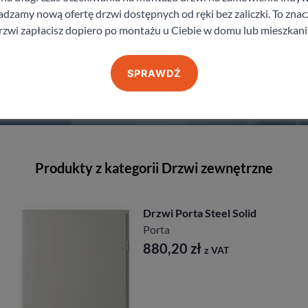
zamy nową ofertę drzwi dostępnych od ręki bez zaliczki. To znacz
rzwi zapłacisz dopiero po montażu u Ciebie w domu lub mieszkani
SPRAWDŹ
staj z pomocy Doradcy przy wyborze drzw
Produkty z kategorii Drzwi zewnętrzne
Drzwi Porta Steel Solid
Porta
880,20
zł
z VAT