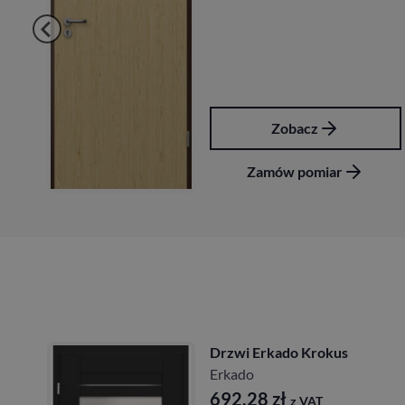
Zobacz
Zamów pomiar
Drzwi Erkado Krokus
Erkado
692,28
zł
z VAT