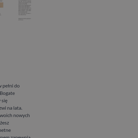
 pełni do
 Bogate
 się
wi na lata.
 swoich nowych
ożesz
hetne
wnem zapewnia