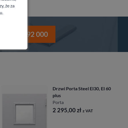
y, że za
u.
i
530 992 000
Drzwi Porta Steel EI30, EI 60
plus
Porta
2 295,00
zł
z VAT