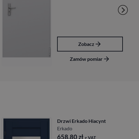
Zobacz
Zamów pomiar
Drzwi Erkado Hiacynt
Erkado
658,80
zł
z VAT