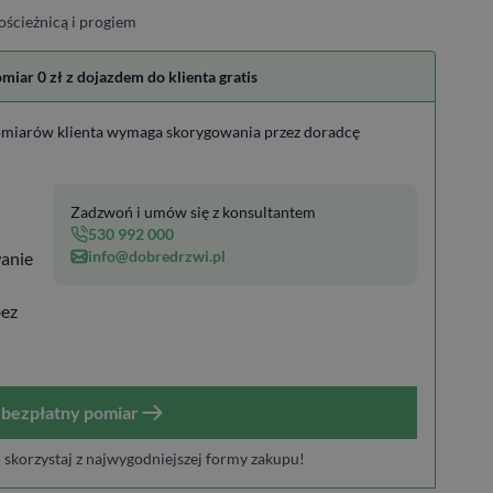
ościeżnicą i progiem
ar 0 zł z dojazdem do klienta gratis
miarów klienta wymaga skorygowania przez doradcę
Zadzwoń i umów się z konsultantem
530 992 000
info@dobredrzwi.pl
anie
bez
bezpłatny pomiar
i skorzystaj z najwygodniejszej formy zakupu!