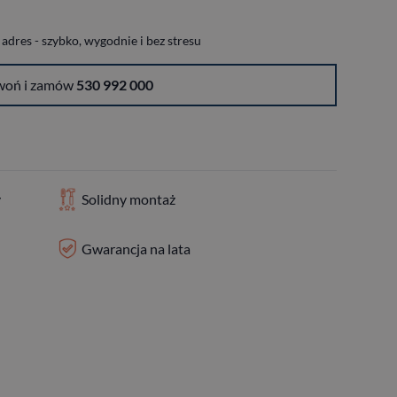
dres - szybko, wygodnie i bez stresu
woń i zamów
530 992 000
y
Solidny montaż
Gwarancja na lata