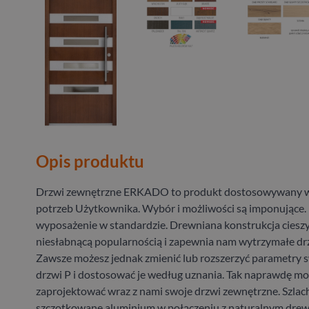
Opis produktu
Drzwi zewnętrzne ERKADO to produkt dostosowywany w
potrzeb Użytkownika. Wybór i możliwości są imponujące.
wyposażenie w standardzie. Drewniana konstrukcja cieszy
niesłabnącą popularnością i zapewnia nam wytrzymałe drz
Zawsze możesz jednak zmienić lub rozszerzyć parametry
drzwi P i dostosować je według uznania. Tak naprawdę m
zaprojektować wraz z nami swoje drzwi zewnętrzne. Szlac
szczotkowane aluminium w połączeniu z naturalnym dre