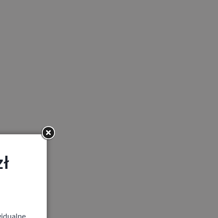
zł
idualne,