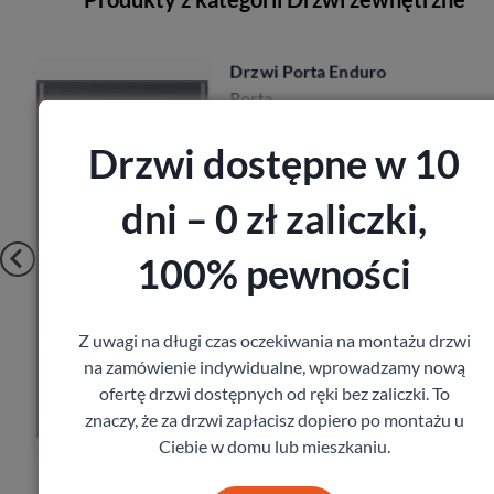
Drzwi Porta Enduro
Porta
1 819,80
zł
z VAT
Drzwi dostępne w 10
dni – 0 zł zaliczki,
100% pewności
Z uwagi na długi czas oczekiwania na montażu drzwi
na zamówienie indywidualne, wprowadzamy nową
Zobacz
ofertę drzwi dostępnych od ręki bez zaliczki. To
znaczy, że za drzwi zapłacisz dopiero po montażu u
Zamów pomiar
Ciebie w domu lub mieszkaniu.
…