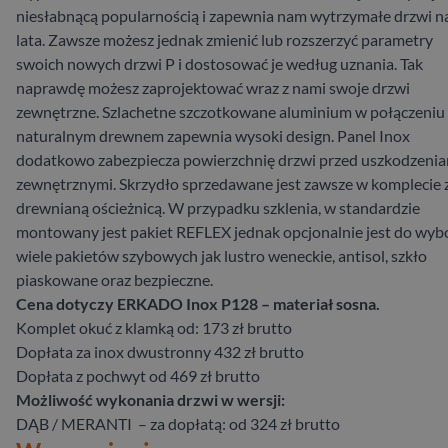
niesłabnącą popularnością i zapewnia nam wytrzymałe drzwi n
lata. Zawsze możesz jednak zmienić lub rozszerzyć parametry
swoich nowych drzwi P i dostosować je według uznania. Tak
naprawdę możesz zaprojektować wraz z nami swoje drzwi
zewnętrzne. Szlachetne szczotkowane aluminium w połączeniu 
naturalnym drewnem zapewnia wysoki design. Panel Inox
dodatkowo zabezpiecza powierzchnię drzwi przed uszkodzeni
zewnętrznymi. Skrzydło sprzedawane jest zawsze w komplecie 
drewnianą ościeżnicą. W przypadku szklenia, w standardzie
montowany jest pakiet REFLEX jednak opcjonalnie jest do wyb
wiele pakietów szybowych jak lustro weneckie, antisol, szkło
piaskowane oraz bezpieczne.
Cena dotyczy ERKADO Inox P128 – materiał sosna.
Komplet okuć z klamką od: 173 zł brutto
Dopłata za inox dwustronny 432 zł brutto
Dopłata z pochwyt od 469 zł brutto
Możliwość wykonania drzwi w wersji:
DĄB / MERANTI – za dopłatą: od 324 zł brutto