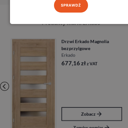
SPRAWDŹ
Produkty marki Erkado
Drzwi Erkado Magnolia
bezprzylgowe
Erkado
677,16
zł
z VAT
Zobacz
Zamów pomiar