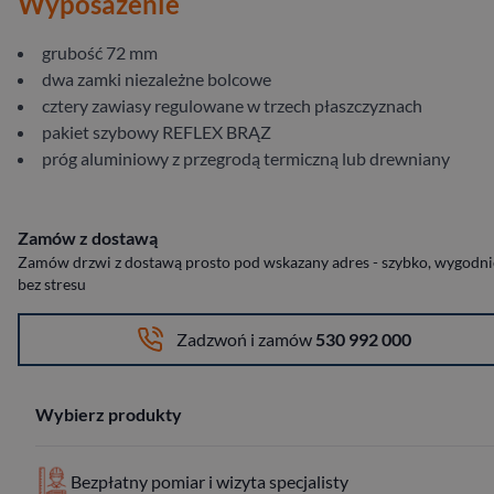
Wyposażenie
grubość 72 mm
dwa zamki niezależne bolcowe
cztery zawiasy regulowane w trzech płaszczyznach
pakiet szybowy REFLEX BRĄZ
próg aluminiowy z przegrodą termiczną lub drewniany
Zamów z dostawą
Zamów drzwi z dostawą prosto pod wskazany adres - szybko, wygodnie
bez stresu
Zadzwoń i zamów
530 992 000
Wybierz produkty
Bezpłatny pomiar i wizyta specjalisty