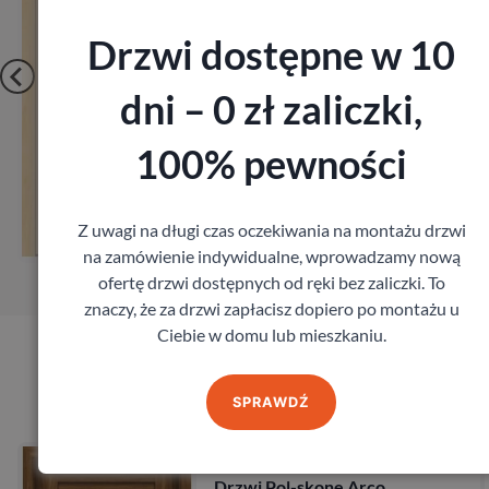
Drzwi dostępne w 10
dni – 0 zł zaliczki,
100% pewności
Zobacz
Z
Z uwagi na długi czas oczekiwania na montażu drzwi
amów pomiar
Zamó
na zamówienie indywidualne, wprowadzamy nową
ofertę drzwi dostępnych od ręki bez zaliczki. To
znaczy, że za drzwi zapłacisz dopiero po montażu u
Ciebie w domu lub mieszkaniu.
Produkty marki Pol-Skone
SPRAWDŹ
Drzw
10 DNI
Pol-
rzwi Pol-skone Arco