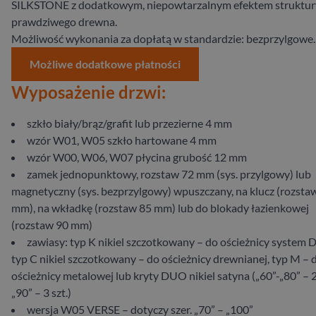
SILKSTONE z dodatkowym, niepowtarzalnym efektem struktur
prawdziwego drewna.
Możliwość wykonania za dopłatą w standardzie: bezprzylgowe.
Możliwe dodatkowe płatności
Wyposażenie drzwi:
szkło biały/brąz/grafit lub przezierne 4 mm
wzór W01, W05 szkło hartowane 4 mm
wzór W00, W06, W07 płycina grubość 12 mm
zamek jednopunktowy, rozstaw 72 mm (sys. przylgowy) lub
magnetyczny (sys. bezprzylgowy) wpuszczany, na klucz (rozsta
mm), na wkładkę (rozstaw 85 mm) lub do blokady łazienkowej
(rozstaw 90 mm)
zawiasy: typ K nikiel szczotkowany – do ościeżnicy system 
typ C nikiel szczotkowany – do ościeżnicy drewnianej, typ M – 
ościeżnicy metalowej lub kryty DUO nikiel satyna („60”-„80” – 2 
„90” – 3 szt.)
wersja W05 VERSE – dotyczy szer. „70” – „100”