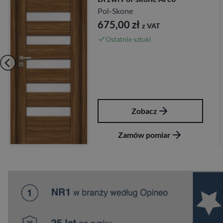
47
ol-Skone
675,00
zł
z VAT
Ostatnie sztuki
Zobacz
Zamów pomiar