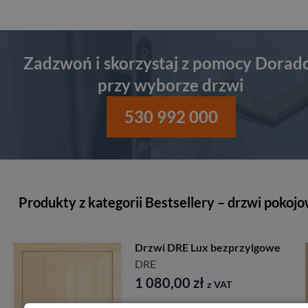
Zadzwoń i skorzystaj z pomocy Dorad
przy wyborze drzwi
530 992 000
Produkty z kategorii Bestsellery – drzwi pokoj
DRE Lux bezprzylgowe
Drzwi Porta
Modern
Porta
,00
zł
z VAT
2 197,0