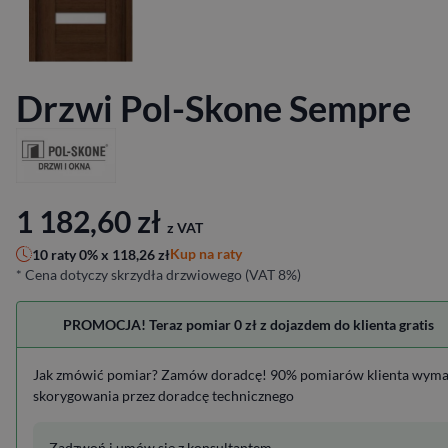
Drzwi Pol-Skone Sempre
1 182,60
zł
z VAT
Kup na raty
10 raty 0% x
118,26
zł
* Cena dotyczy skrzydła drzwiowego (VAT 8%)
PROMOCJA! Teraz pomiar 0 zł z dojazdem do klienta gratis
Jak zmówić pomiar? Zamów doradcę! 90% pomiarów klienta wym
skorygowania przez doradcę technicznego
Zadzwoń i umów się z konsultantem