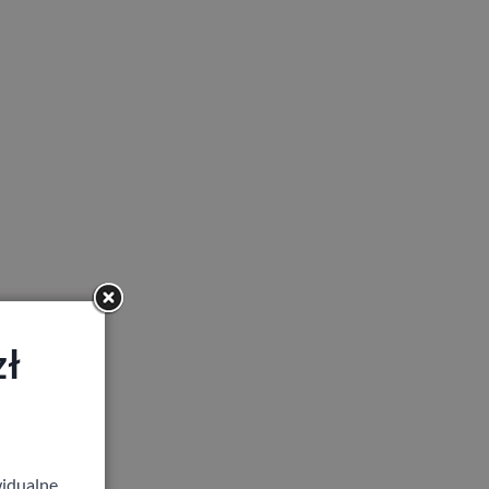
zł
idualne,