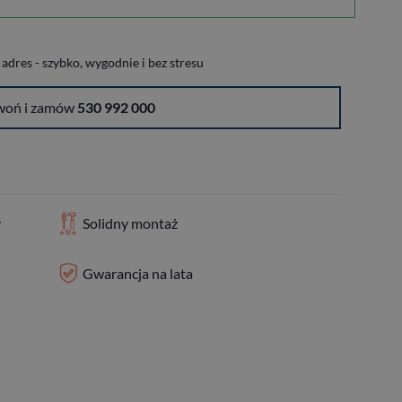
dres - szybko, wygodnie i bez stresu
woń i zamów
530 992 000
y
Solidny montaż
Gwarancja na lata