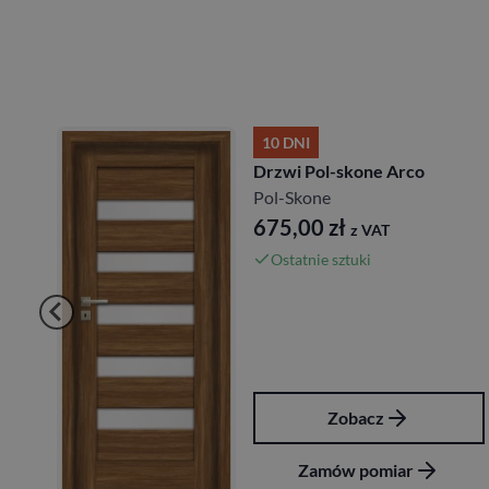
Drzwi Pol-skon
Pol-Skone
kone Arco
470,88
zł
z V
z VAT
uki
bacz
Zobac
 pomiar
Zamów po