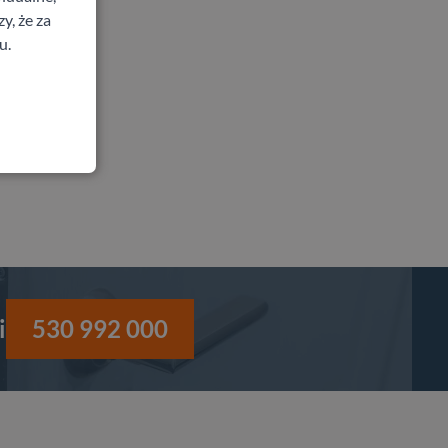
y, że za
u.
i
530 992 000