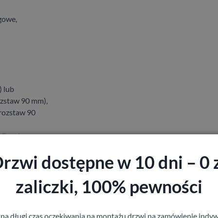
gowe,
 lub
ozstaw 90 mm),
(rozstaw 90
 C srebrny –
 lub kryty
rzwi dostępne w 10 dni – 0 
icą DIN lub
zaliczki, 100% pewności
” – 3 szt.;
 wysokości
 na długi czas oczekiwania na montażu drzwi na zamówienie indyw
netycznego