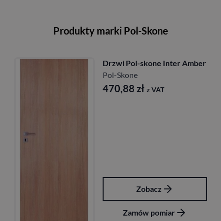
Produkty marki Pol-Skone
e Inter Amber
Drzwi Pol-skone Ar
Pol-Skone
675,00
zł
AT
z VAT
z
Zobacz
miar
Zamów pomia