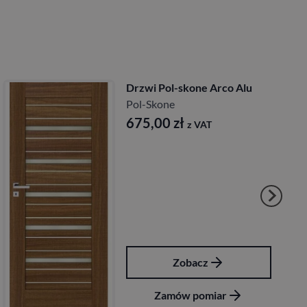
co Alu
Drzwi Pol-Skone Vilan
Pol-Skone
2 007,72
zł
z VAT
Zobacz
r
Zamów pomiar