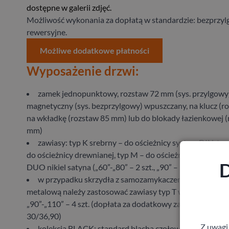
dostępne w galerii zdjęć.
Możliwość wykonania za dopłatą w standardzie: bezprzyl
rewersyjne.
Możliwe dodatkowe płatności
Wyposażenie drzwi:
zamek jednopunktowy, rozstaw 72 mm (sys. przylgowy)
magnetyczny (sys. bezprzylgowy) wpuszczany, na klucz (r
na wkładkę (rozstaw 85 mm) lub do blokady łazienkowej 
mm)
zawiasy: typ K srebrny – do ościeżnicy system DIN, typ
do ościeżnicy drewnianej, typ M – do ościeżnicy metalowej
D
DUO nikiel satyna („60”-„80” – 2 szt., „90” – 3 szt.)
w przypadku skrzydła z samozamykaczem oraz ościeżn
metalową należy zastosować zawiasy typ T w ilości „60”-„80
„90”-„110” – 4 szt. (dopłata za dodatkowy zawias typ T w
30/36,90)
Z uwagi
kolekcja BLACK: standard blacha czołowa zamka mag