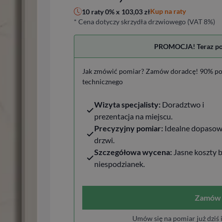
Kup na raty
10 raty 0% x
103,03
zł
* Cena dotyczy skrzydła drzwiowego (VAT 8%)
PROMOCJA! Teraz pomi
Jak zmówić pomiar? Zamów doradcę! 90% po
technicznego
Wizyta specjalisty:
Doradztwo i
prezentacja na miejscu.
Precyzyjny pomiar:
Idealne dopasow
drzwi.
Szczegółowa wycena:
Jasne koszty 
niespodzianek.
Zamów 
Umów się na pomiar już dziś 