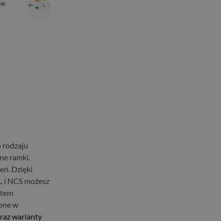
 rodzaju
ne ramki.
eń. Dzięki
L i NCS możesz
stem
ępne w
raz warianty