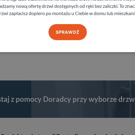
zamy nową ofertę drzwi dostępnych od ręki bez zaliczki. To znacz
rzwi zapłacisz dopiero po montażu u Ciebie w domu lub mieszkani
wość
, „80”+„80”,
SPRAWDŹ
zerokość
staj z pomocy Doradcy przy wyborze drzw