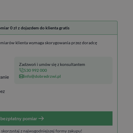
ar 0 zł z dojazdem do klienta gratis
miarów klienta wymaga skorygowania przez doradcę
Zadzwoń i umów się z konsultantem
530 992 000
info@dobredrzwi.pl
anie
bez
bezpłatny pomiar
i skorzystaj z najwygodniejszej formy zakupu!