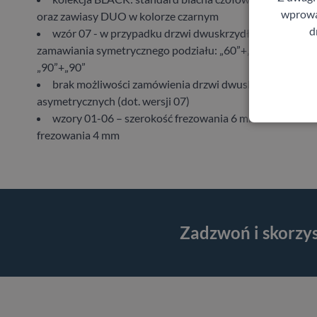
wprowad
oraz zawiasy DUO w kolorze czarnym
d
wzór 07 - w przypadku drzwi dwuskrzydłowych możli
zamawiania symetrycznego podziału: „60”+„60”, „70”+„70”
„90”+„90”
brak możliwości zamówienia drzwi dwuskrzydłowych
asymetrycznych (dot. wersji 07)
wzory 01-06 – szerokość frezowania 6 mm wzór 07 – s
frezowania 4 mm
Zadzwoń i skorzy