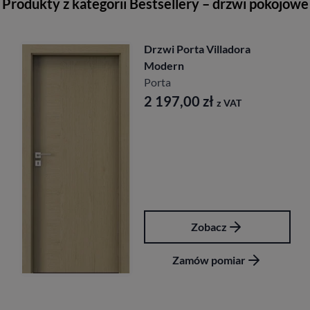
Produkty z kategorii Bestsellery – drzwi pokojowe
ladora
Drzwi Porta Nova
Porta
891,00
zł
z VAT
 VAT
z
Zobacz
miar
Zamów pomia