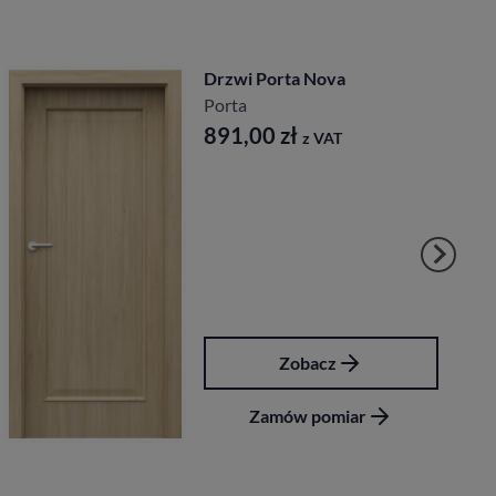
Drzwi Porta Royal Pr
Porta
561,60
zł
z VAT
Zobacz
r
Zamów pomiar