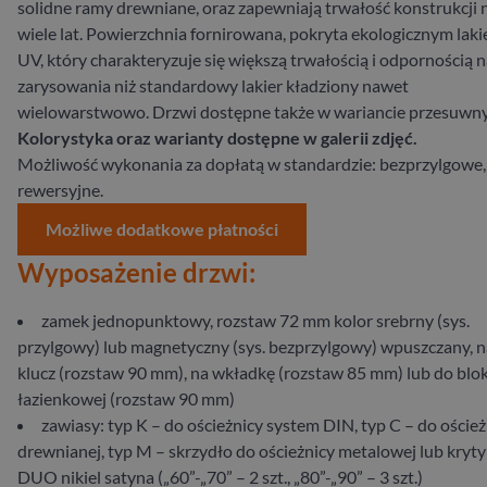
solidne ramy drewniane, oraz zapewniają trwałość konstrukcji 
wiele lat. Powierzchnia fornirowana, pokryta ekologicznym lak
UV, który charakteryzuje się większą trwałością i odpornością 
zarysowania niż standardowy lakier kładziony nawet
wielowarstwowo. Drzwi dostępne także w wariancie przesuwn
Kolorystyka oraz warianty dostępne w galerii zdjęć.
Możliwość wykonania za dopłatą w standardzie: bezprzylgowe,
rewersyjne.
Możliwe dodatkowe płatności
Wyposażenie drzwi:
zamek jednopunktowy, rozstaw 72 mm kolor srebrny (sys.
przylgowy) lub magnetyczny (sys. bezprzylgowy) wpuszczany, n
klucz (rozstaw 90 mm), na wkładkę (rozstaw 85 mm) lub do blo
łazienkowej (rozstaw 90 mm)
zawiasy: typ K – do ościeżnicy system DIN, typ C – do oścież
drewnianej, typ M – skrzydło do ościeżnicy metalowej lub kryty
DUO nikiel satyna („60”-„70” – 2 szt., „80”-„90” – 3 szt.)