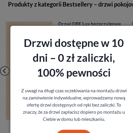
Produkty z kategorii Bestsellery – drzwi pokoj
zprzylgowe
Drzwi Porta Villadora
Modern
Porta
Drzwi dostępne w 10
T
2 197,00
zł
z VAT
dni – 0 zł zaliczki,
100% pewności
Z uwagi na długi czas oczekiwania na montażu drzwi
na zamówienie indywidualne, wprowadzamy nową
Zobacz
ofertę drzwi dostępnych od ręki bez zaliczki. To
znaczy, że za drzwi zapłacisz dopiero po montażu u
ar
Zamów pomiar
Ciebie w domu lub mieszkaniu.