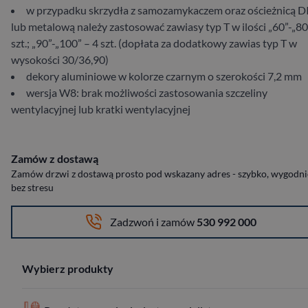
w przypadku skrzydła z samozamykaczem oraz ościeżnicą D
lub metalową należy zastosować zawiasy typ T w ilości „60”-„80
szt.; „90”-„100” – 4 szt. (dopłata za dodatkowy zawias typ T w
wysokości 30/36,90)
dekory aluminiowe w kolorze czarnym o szerokości 7,2 mm
wersja W8: brak możliwości zastosowania szczeliny
wentylacyjnej lub kratki wentylacyjnej
Zamów z dostawą
Zamów drzwi z dostawą prosto pod wskazany adres - szybko, wygodnie
bez stresu
Zadzwoń i zamów
530 992 000
Wybierz produkty