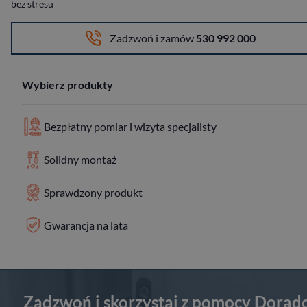
bez stresu
Zadzwoń i zamów
530 992 000
Wybierz produkty
Bezpłatny pomiar i wizyta specjalisty
Solidny montaż
Sprawdzony produkt
Gwarancja na lata
Zadzwoń i skorzystaj z pomocy Dorad