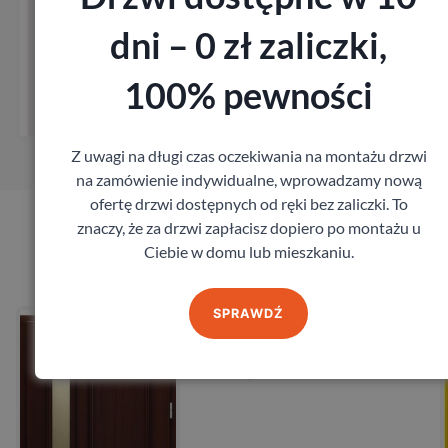
dni – 0 zł zaliczki,
Zobacz
100% pewności
Zamów pomiar
Z uwagi na długi czas oczekiwania na montażu drzwi
na zamówienie indywidualne, wprowadzamy nową
ofertę drzwi dostępnych od ręki bez zaliczki. To
znaczy, że za drzwi zapłacisz dopiero po montażu u
Produkty marki CAL
Ciebie w domu lub mieszkaniu.
SPRAWDŹ
a
Drzwi CAL Vintage Wiktoria
CAL
10 589,40
zł
z VAT