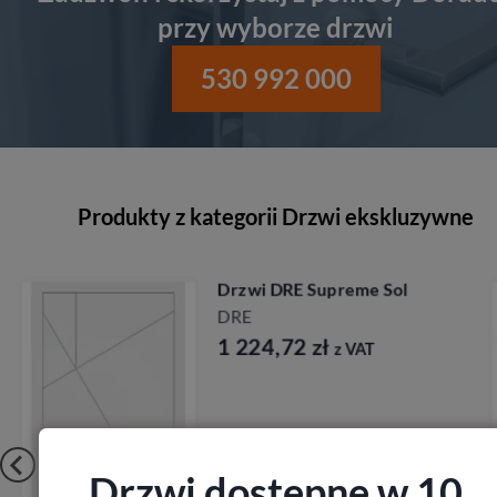
przy wyborze drzwi
530 992 000
Produkty z kategorii Drzwi ekskluzywne
Drzwi DRE Supreme City
DRE
1 348,92
zł
z VAT
Drzwi dostępne w 10