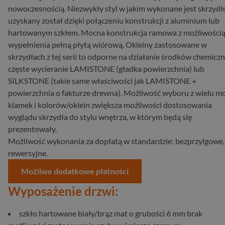
nowoczesnością. Niezwykły styl w jakim wykonane jest skrzydł
uzyskany został dzięki połączeniu konstrukcji z aluminium lub
hartowanym szkłem. Mocna konstrukcja ramowa z możliwości
wypełnienia pełną płytą wiórową. Okleiny zastosowane w
skrzydłach z tej serii to odporne na działanie środków chemiczn
częste wycieranie LAMISTONE (gładka powierzchnia) lub
SILKSTONE (takie same właściwości jak LAMISTONE +
powierzchnia o fakturze drewna). Możliwość wyboru z wielu mo
klamek i kolorów/oklein zwiększa możliwości dostosowania
wyglądu skrzydła do stylu wnętrza, w którym będą się
prezentowały.
Możliwość wykonania za dopłatą w standardzie: bezprzylgowe,
rewersyjne.
Możliwe dodatkowe płatności
Wyposażenie drzwi:
szkło hartowane biały/brąz mat o grubości 6 mm brak