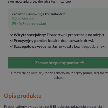
skorygowania przez doradcę technicznego
Zadzwoń i umów się z konsultantem
530 992 000
info@dobredrzwi.pl
Wizyta specjalisty:
Doradztwo i prezentacja na miejscu.
Precyzyjny pomiar:
Idealne dopasowanie drzwi.
Szczegółowa wycena:
Jasne koszty bez niespodzianek.
Zamów bezpłatny pomiar
Umów się na pomiar już dziś i skorzystaj z najwygodniejszej form
zakupu!
Opis produktu
Prezentujemy skrzydło z serii
Etiuda
cechujące się elegancją i