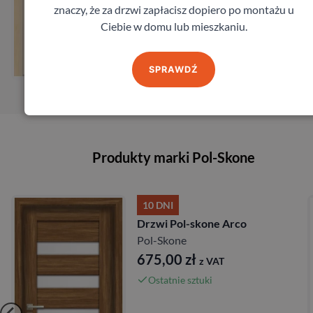
znaczy, że za drzwi zapłacisz dopiero po montażu u
Ciebie w domu lub mieszkaniu.
Zobacz
Zamów pomiar
SPRAWDŹ
Produkty marki Pol-Skone
10 DNI
Drzwi Pol-skone Arco
Pol-Skone
675,00
zł
z VAT
Ostatnie sztuki