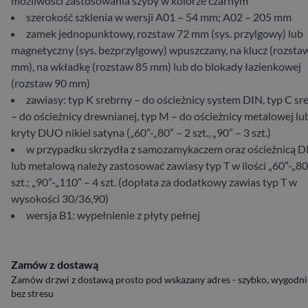
możliwości zastosowania szyby w kolorze czarnym
szerokość szklenia w wersji A01 – 54 mm; A02 – 205 mm
zamek jednopunktowy, rozstaw 72 mm (sys. przylgowy) lub
magnetyczny (sys. bezprzylgowy) wpuszczany, na klucz (rozsta
mm), na wkładkę (rozstaw 85 mm) lub do blokady łazienkowej
(rozstaw 90 mm)
zawiasy: typ K srebrny – do ościeżnicy system DIN, typ C sr
– do ościeżnicy drewnianej, typ M – do ościeżnicy metalowej lu
kryty DUO nikiel satyna („60”-„80” – 2 szt., „90” – 3 szt.)
w przypadku skrzydła z samozamykaczem oraz ościeżnicą D
lub metalową należy zastosować zawiasy typ T w ilości „60”-„80
szt.; „90”-„110” – 4 szt. (dopłata za dodatkowy zawias typ T w
wysokości 30/36,90)
wersja B1: wypełnienie z płyty pełnej
Zamów z dostawą
Zamów drzwi z dostawą prosto pod wskazany adres - szybko, wygodnie
bez stresu