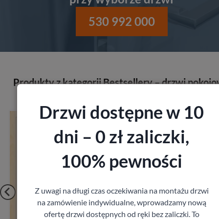
530 992 000
Produkty z kategorii Bestsellery – drzwi pokoj
Drzwi dostępne w 10
Drzwi DRE Lux bezprzylgowe
DRE
dni – 0 zł zaliczki,
1 080,00
zł
z VAT
100% pewności
Z uwagi na długi czas oczekiwania na montażu drzwi
na zamówienie indywidualne, wprowadzamy nową
ofertę drzwi dostępnych od ręki bez zaliczki. To