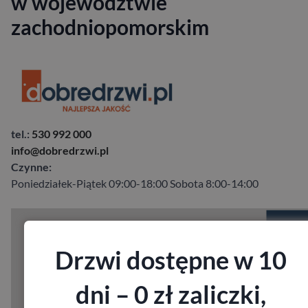
w województwie
zachodniopomorskim
tel.:
530 992 000
info@dobredrzwi.pl
Czynne:
Poniedziałek-Piątek 09:00-18:00 Sobota 8:00-14:00
Drzwi dostępne w 10
dni – 0 zł zaliczki,