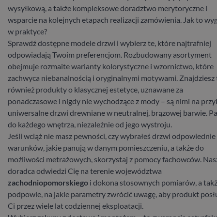
wysyłkową, a także kompleksowe doradztwo merytoryczne i
wsparcie na kolejnych etapach realizacji zamówienia. Jak to wy
w praktyce?
Sprawdź dostępne modele drzwi i wybierz te, które najtrafniej
odpowiadają Twoim preferencjom. Rozbudowany asortyment
obejmuje rozmaite warianty kolorystyczne i wzornictwo, które
zachwyca niebanalnością i oryginalnymi motywami. Znajdziesz 
również produkty o klasycznej estetyce, uznawane za
ponadczasowe i nigdy nie wychodzące z mody – są nimi na przy
uniwersalne drzwi drewniane w neutralnej, brązowej barwie. P
do każdego wnętrza, niezależnie od jego wystroju.
Jeśli wciąż nie masz pewności, czy wybrałeś drzwi odpowiednie
warunków, jakie panują w danym pomieszczeniu, a także do
możliwości metrażowych, skorzystaj z pomocy fachowców. Nas
doradca odwiedzi Cię na terenie województwa
zachodniopomorskiego
i dokona stosownych pomiarów, a tak
podpowie, na jakie parametry zwrócić uwagę, aby produkt posł
Ci przez wiele lat codziennej eksploatacji.