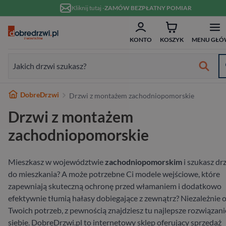
Przejdź do treści
Kliknij tutaj -
ZAMÓW BEZPŁATNY POMIAR
ZAM
Formularz wyszukiwania:
KONTO
KOSZYK
MENU GŁÓ
Formularz wyszukiwania:
Najlepsze marki
DobreDrzwi
Drzwi z montażem zachodniopomorskie
Od ręki
Wykończenie
Białe
Bezprzylgowe
Szklane
Dwuskrzydłowe
Typ
Do domu
Drewniane
Białe
Dwuskrzydłowe
Przeznaczenie
Do domu
Hybrydowe
RC2
80 cm
w 10 dni
Drzwi z montażem
Wewnętrzne
Typ
Nowoczesne
Przesuwne
Ościeżnicą
70 cm
Materiał
Do mieszkania
Aluminiowe
W nowoczesnym stylu
Niestandardowe wymiary
Materiał
Wejściowe wewnątrzklatkowe
Stalowe
RC3
90 cm
zachodniopomorskie
Zewnętrzne
Materiał
Ukryte
80 cm
Wykończenie
Pasywne
Stalowe
Antywłamaniowe
Drewniane
RC4
100 cm
Mieszkasz w województwie
zachodniopomorskim
i szukasz dr
do mieszkania? A może potrzebne Ci modele wejściowe, które
Wejściowe
Rodzaj
90 cm
Rodzaj
Szerokość
zapewniają skuteczną ochronę przed włamaniem i dodatkowo
efektywnie tłumią hałasy dobiegające z zewnątrz? Niezależnie 
Na wymiar
Twoich potrzeb, z pewnością znajdziesz tu najlepsze rozwiązani
siebie. DobreDrzwi.pl to internetowy sklep oferujący sprzedaż