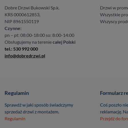
Dobre Drzwi Bukowski Sp.k.
Drzwi w prom
KRS 0000612853,
Wszystkie pr
NIP 8961550119
Wszyscy prod
Czynne:
pn – pt: 08:00-18:00 so: 8:00-14:00
Obsługujemy na terenie
całej Polski
tel.: 530 992 000
info@dobredrzwi.pl
Regulamin
Formularz r
Sprawdź w jaki sposób świadczymy
Coś poszło nie
sprzedaż drzwi z montażem.
reklamację. Na
Regulamin
Przejdź do fo