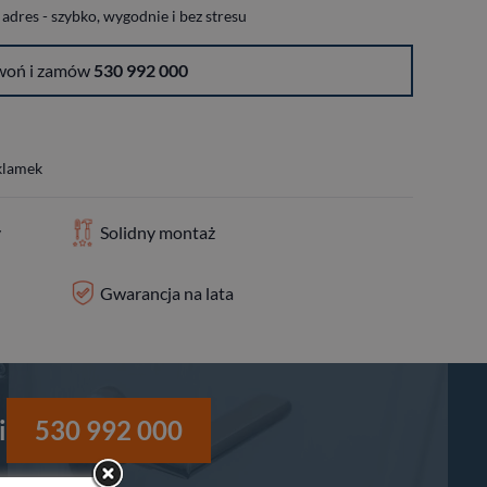
dres - szybko, wygodnie i bez stresu
woń i zamów
530 992 000
 klamek
y
Solidny montaż
Gwarancja na lata
i
530 992 000