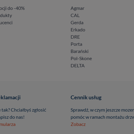
ocji do -40%
Agmar
odukty
CAL
ucenci
Gerda
Erkado
DRE
Porta
Barański
Pol-Skone
DELTA
eklamacji
Cennik usług
 tak? Chciałbyś zgłosić
Sprawdź, w czym jeszcze moze
pisz do nas!
pomóc w ramach montażu drzw
rmularza
Zobacz