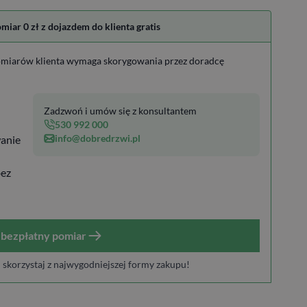
ar 0 zł z dojazdem do klienta gratis
miarów klienta wymaga skorygowania przez doradcę
Zadzwoń i umów się z konsultantem
530 992 000
info@dobredrzwi.pl
anie
bez
bezpłatny pomiar
i skorzystaj z najwygodniejszej formy zakupu!