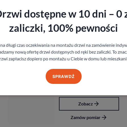
rzwi dostępne w 10 dni – 0 
Produkty z kategorii Akcesoria
zaliczki, 100% pewności
Klamka Qubik K Fit
 na długi czas oczekiwania na montażu drzwi na zamówienie indyw
81,00
zł
z VAT
zamy nową ofertę drzwi dostępnych od ręki bez zaliczki. To znacz
rzwi zapłacisz dopiero po montażu u Ciebie w domu lub mieszkani
SPRAWDŹ
Zobacz
Zamów pomiar