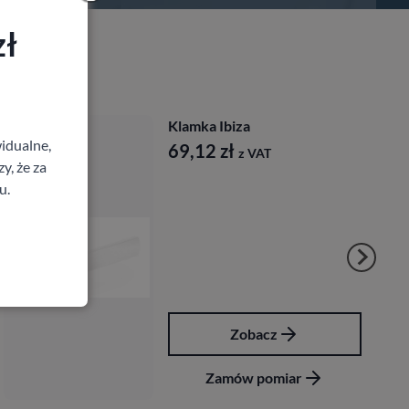
zł
Klamka Ibiza
idualne,
69,12
zł
z VAT
y, że za
u.
Zobacz
Zamów pomiar