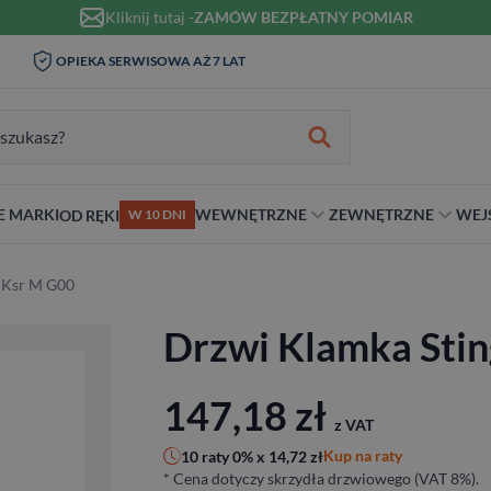
Kliknij tutaj -
ZAMÓW BEZPŁATNY POMIAR
WIZYTA I POMIAR W DOMU 0
A SERWISOWA AŻ 7 LAT
MONT
ZŁ
zukiwania:
E MARKI
WEWNĘTRZNE
ZEWNĘTRZNE
WEJ
OD RĘKI
W 10 DNI
nie
teriał
Materiał
Rodzaj
Rodzaj
Antywłamaniowe
 Ksr M G00
ybrydowe
Szklane
Dwuskrzydłowe
Dwuskrzydłowe
RC2
Drzwi Klamka Stin
snym stylu
alowe
Ościeżnicą
Niestandardowe wymiary
70 cm
RC3
ewniane
80 cm
RC4
90 cm
147,18
zł
z VAT
Na wymiar
Kup na raty
10 raty 0% x
14,72
zł
* Cena dotyczy skrzydła drzwiowego (VAT 8%).