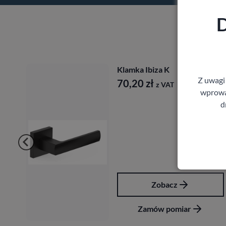
D
Klamka Ibiza K
Z uwagi
70,20
zł
z VAT
wprowad
d
Zobacz
Zamów pomiar