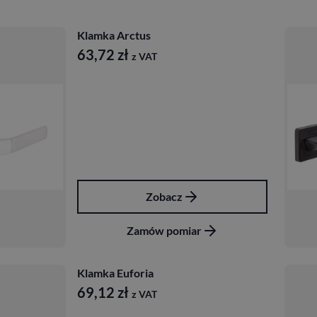
Klamka Arctus
63,72
zł
z VAT
Zobacz
Zamów pomiar
Klamka Euforia
69,12
zł
z VAT