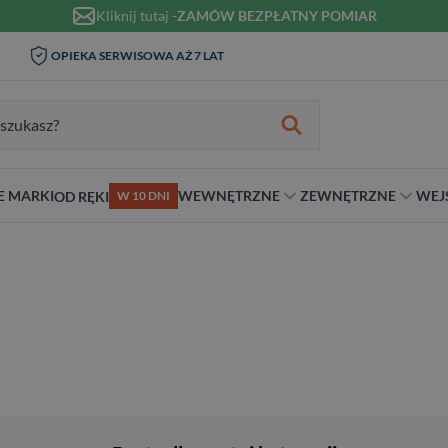
Kliknij tutaj -
ZAMÓW BEZPŁATNY POMIAR
WIZYTA I POMIAR W DOMU 0
MONTAŻ I KLAMKI OD 1ZŁ
ZŁ
zukiwania:
E MARKI
WEWNĘTRZNE
ZEWNĘTRZNE
WEJ
OD RĘKI
W 10 DNI
nie
teriał
Materiał
Rodzaj
Rodzaj
Antywłamaniowe
ybrydowe
Szklane
Dwuskrzydłowe
Dwuskrzydłowe
RC2
snym stylu
alowe
Ościeżnicą
Niestandardowe wymiary
70 cm
RC3
ewniane
80 cm
RC4
90 cm
Na wymiar