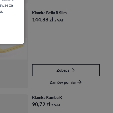
y, że za
u.
Klamka Bella R Slim
144,88
zł
z VAT
Zobacz
Zamów pomiar
Klamka Rumba K
90,72
zł
z VAT