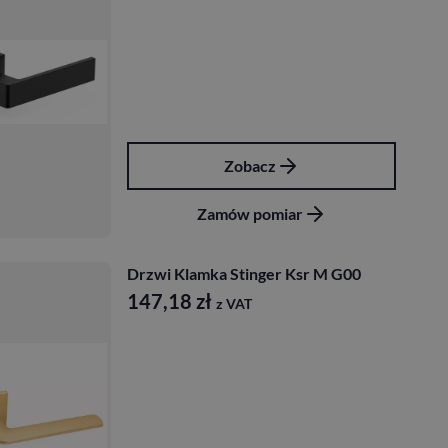
Zobacz
Zamów pomiar
Drzwi Klamka Stinger Ksr M G00
147,18
zł
z VAT