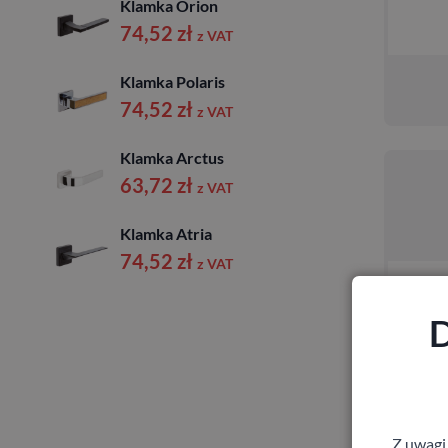
Klamka Orion
74,52
zł
z VAT
Klamka Polaris
74,52
zł
z VAT
Klamka Arctus
63,72
zł
z VAT
Klamka Atria
74,52
zł
z VAT
D
Z uwagi