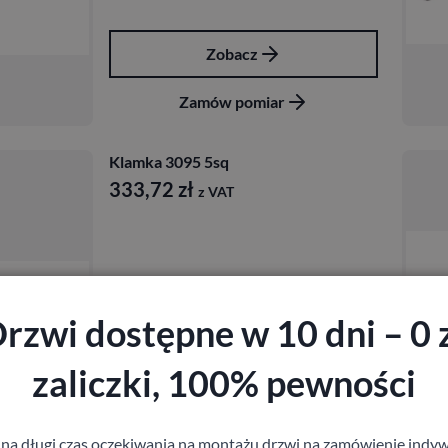
Zobacz
Zamów pomiar
Klamka 3095 5sq
333,72
zł
z VAT
rzwi dostępne w 10 dni – 0 
zaliczki, 100% pewności
Zobacz
Zamów pomiar
 na długi czas oczekiwania na montażu drzwi na zamówienie indyw