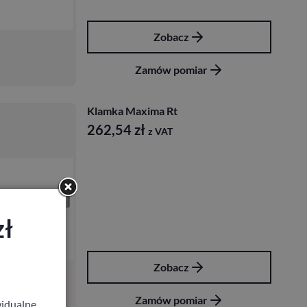
Zobacz
Zamów pomiar
Klamka Maxima Rt
262,54
zł
z VAT
zł
Zobacz
Zamów pomiar
idualne,