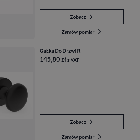
Zobacz
Zamów pomiar
GaŁka Do Drzwi R
145,80
zł
z VAT
Zobacz
Zamów pomiar