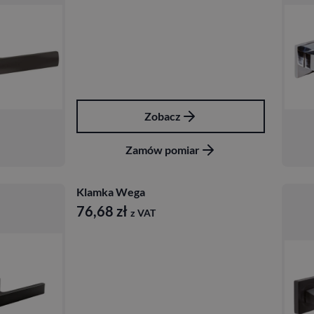
Zobacz
Zamów pomiar
Klamka Wega
76,68
zł
z VAT