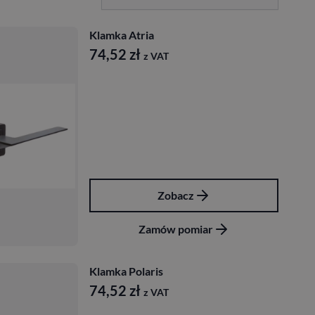
Klamka Atria
74,52
zł
z VAT
Zobacz
Zamów pomiar
Klamka Polaris
74,52
zł
z VAT