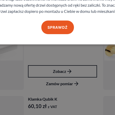
zamy nową ofertę drzwi dostępnych od ręki bez zaliczki. To znacz
rzwi zapłacisz dopiero po montażu u Ciebie w domu lub mieszkani
Klamka Cube Q Slim
136,10
zł
z VAT
SPRAWDŹ
Zobacz
Zamów pomiar
Klamka Qubik K
60,10
zł
z VAT