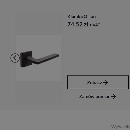
Klamka Orion
74,52
zł
z VAT
Zobacz
Zamów pomiar
Wyświetla