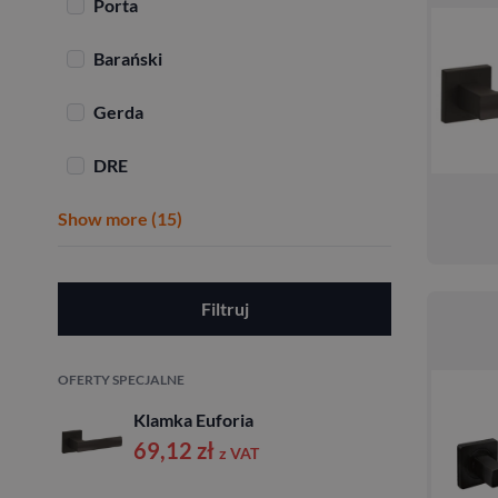
Porta
Barański
Gerda
DRE
Show more (15)
Filtruj
OFERTY SPECJALNE
Klamka Euforia
69,12
zł
z VAT