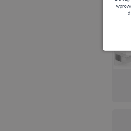
wprowad
d