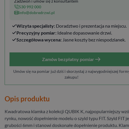
Zadzwoń i umów się z konsultantem
530 992 000
info@dobredrzwi.pl
Wizyta specjalisty:
Doradztwo i prezentacja na miejscu.
Precyzyjny pomiar:
Idealne dopasowanie drzwi.
Szczegółowa wycena:
Jasne koszty bez niespodzianek.
Zamów bezpłatny pomiar
Umów się na pomiar już dziś i skorzystaj z najwygodniejszej form
zakupu!
Opis produktu
Kwadratowa klamka z kolekcji QUBIK K, najpopularniejszy wzó
rynku, nowość dopełnienie modelu o szyld typu FIT. Szyld FIT je
grubości 6mm i stanowi doskonałe dopełnienie produktu. Klam