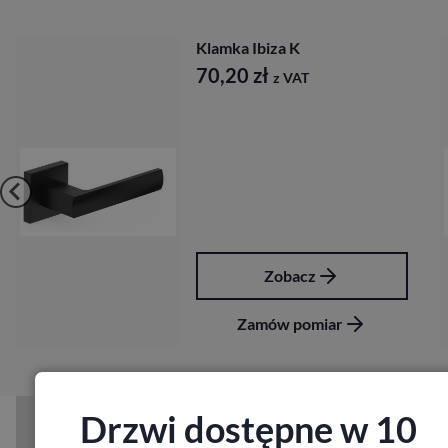
Klamka Ibiza K
70,20
zł
z VAT
Zobacz
Zamów pomiar
Drzwi dostępne w 10