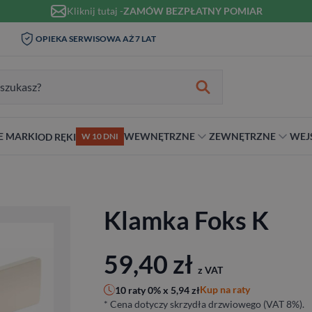
Kliknij tutaj -
ZAMÓW BEZPŁATNY POMIAR
WIZYTA I POMIAR W DOMU 0
OPIEKA SERWISOWA AŻ 7 LAT
ZŁ
zukiwania:
E MARKI
WEWNĘTRZNE
ZEWNĘTRZNE
WEJ
OD RĘKI
W 10 DNI
nie
teriał
Materiał
Rodzaj
Rodzaj
Antywłamaniowe
ybrydowe
Szklane
Dwuskrzydłowe
Dwuskrzydłowe
RC2
Klamka Foks K
snym stylu
alowe
Ościeżnicą
Niestandardowe wymiary
70 cm
RC3
ewniane
80 cm
RC4
90 cm
59,40
zł
z VAT
Na wymiar
Kup na raty
10 raty 0% x
5,94
zł
* Cena dotyczy skrzydła drzwiowego (VAT 8%).