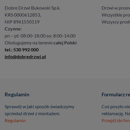
Dobre Drzwi Bukowski Sp.k.
Drzwi w prom
KRS 0000612853,
Wszystkie pr
NIP 8961550119
Wszyscy prod
Czynne:
pn – pt: 08:00-18:00 so: 8:00-14:00
Obsługujemy na terenie
całej Polski
tel.: 530 992 000
info@dobredrzwi.pl
Regulamin
Formularz r
Sprawdź w jaki sposób świadczymy
Coś poszło nie
sprzedaż drzwi z montażem.
reklamację. Na
Regulamin
Przejdź do fo