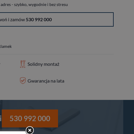
dres - szybko, wygodnie i bez stresu
woń i zamów
530 992 000
 klamek
y
Solidny montaż
Gwarancja na lata
i
530 992 000