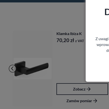
D
Klamka Ibiza K
Z uwagi
70,20
zł
z VAT
wprowad
d
Zobacz
Zamów pomiar