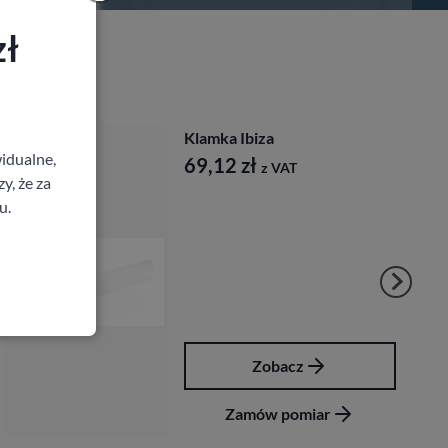
zł
Klamka Ibiza
idualne,
69,12
zł
z VAT
y, że za
u.
Zobacz
Zamów pomiar