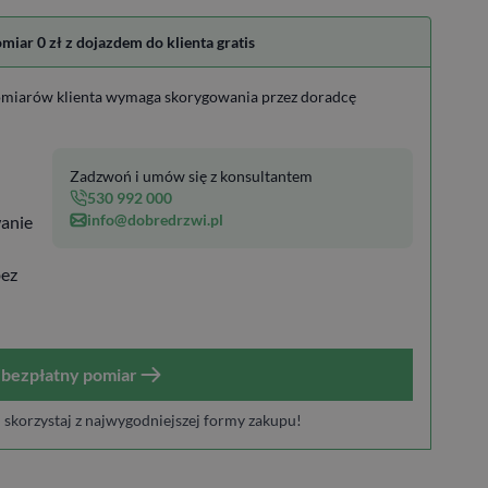
ar 0 zł z dojazdem do klienta gratis
miarów klienta wymaga skorygowania przez doradcę
Zadzwoń i umów się z konsultantem
530 992 000
info@dobredrzwi.pl
anie
bez
bezpłatny pomiar
i skorzystaj z najwygodniejszej formy zakupu!