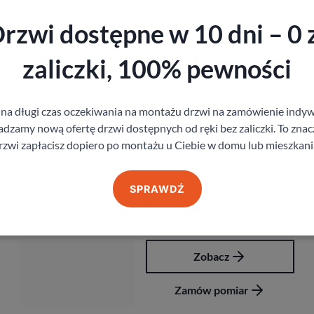
rzwi dostępne w 10 dni – 0 
Produkty z kategorii Akcesoria
zaliczki, 100% pewności
Klamka Qubik K Fit
 na długi czas oczekiwania na montażu drzwi na zamówienie indyw
81,00
zł
z VAT
zamy nową ofertę drzwi dostępnych od ręki bez zaliczki. To znacz
rzwi zapłacisz dopiero po montażu u Ciebie w domu lub mieszkani
SPRAWDŹ
Zobacz
Zamów pomiar