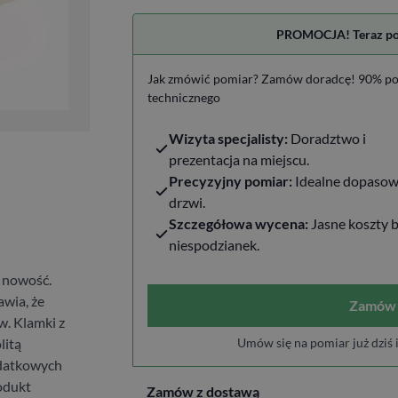
PROMOCJA! Teraz pomi
Jak zmówić pomiar? Zamów doradcę! 90% po
technicznego
Wizyta specjalisty:
Doradztwo i
prezentacja na miejscu.
Precyzyjny pomiar:
Idealne dopasow
drzwi.
Szczegółowa wycena:
Jasne koszty 
niespodzianek.
 nowość.
awia, że
Zamów 
w. Klamki z
litą
Umów się na pomiar już dziś 
odatkowych
odukt
Zamów z dostawą