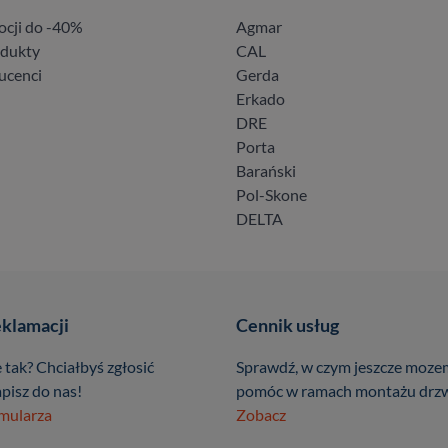
ocji do -40%
Agmar
odukty
CAL
ucenci
Gerda
Erkado
DRE
Porta
Barański
Pol-Skone
DELTA
eklamacji
Cennik usług
 tak? Chciałbyś zgłosić
Sprawdź, w czym jeszcze moze
pisz do nas!
pomóc w ramach montażu drzw
rmularza
Zobacz