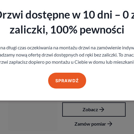
rzwi dostępne w 10 dni – 0 
Produkty z kategorii Akcesoria
zaliczki, 100% pewności
Klamka Ibiza
 na długi czas oczekiwania na montażu drzwi na zamówienie indyw
69,12
zł
z VAT
zamy nową ofertę drzwi dostępnych od ręki bez zaliczki. To znacz
rzwi zapłacisz dopiero po montażu u Ciebie w domu lub mieszkani
SPRAWDŹ
Zobacz
Zamów pomiar