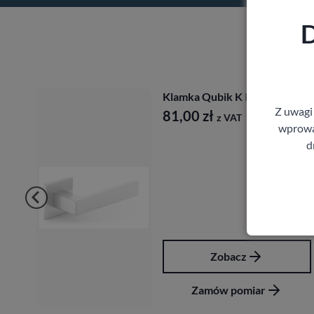
D
Klamka Qubik K Fit
Z uwagi
81,00
zł
z VAT
wprowad
d
Zobacz
Zamów pomiar