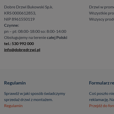
Dobre Drzwi Bukowski Sp.k.
Drzwi w prom
KRS 0000612853,
Wszystkie pr
NIP 8961550119
Wszyscy prod
Czynne:
pn – pt: 08:00-18:00 so: 8:00-14:00
Obsługujemy na terenie
całej Polski
tel.: 530 992 000
info@dobredrzwi.pl
Regulamin
Formularz r
Sprawdź w jaki sposób świadczymy
Coś poszło nie
sprzedaż drzwi z montażem.
reklamację. Na
Regulamin
Przejdź do fo