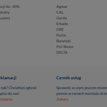
ocji do -40%
Agmar
odukty
CAL
ucenci
Gerda
Erkado
DRE
Porta
Barański
Pol-Skone
DELTA
eklamacji
Cennik usług
 tak? Chciałbyś zgłosić
Sprawdź, w czym jeszcze moze
pisz do nas!
pomóc w ramach montażu drzw
rmularza
Zobacz