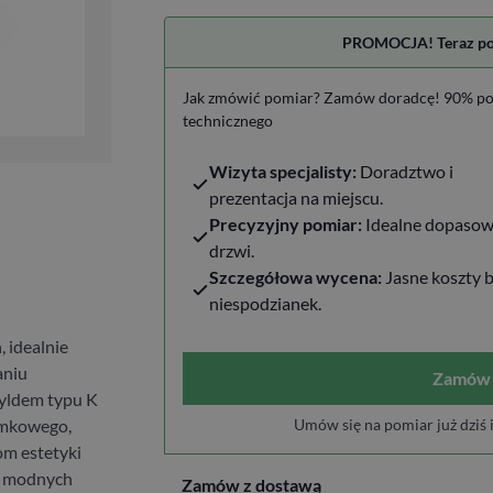
PROMOCJA! Teraz pomi
Jak zmówić pomiar? Zamów doradcę! 90% po
technicznego
Wizyta specjalisty:
Doradztwo i
prezentacja na miejscu.
Precyzyjny pomiar:
Idealne dopasow
drzwi.
Szczegółowa wycena:
Jasne koszty 
niespodzianek.
 idealnie
aniu
Zamów 
yldem typu K
lamkowego,
Umów się na pomiar już dziś 
om estetyki
ie modnych
Zamów z dostawą