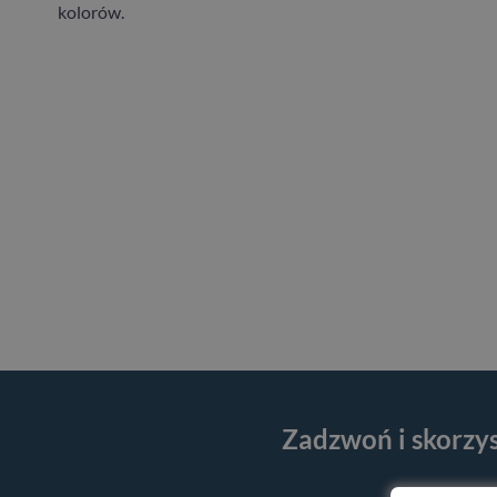
kolorów.
Zadzwoń i skorzy