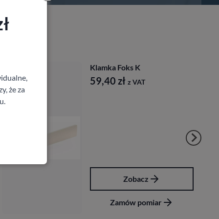
zł
Klamka Foks K
idualne,
59,40
zł
z VAT
y, że za
u.
Zobacz
Zamów pomiar