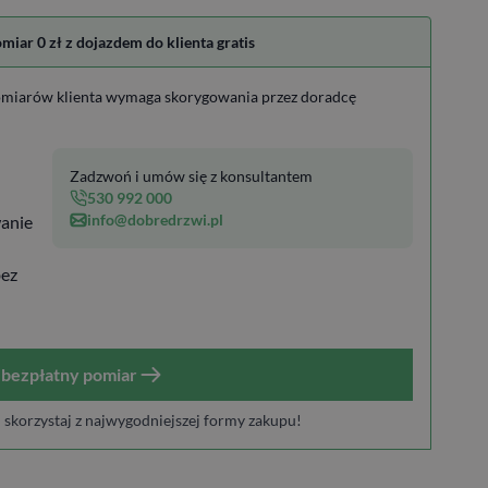
ar 0 zł z dojazdem do klienta gratis
miarów klienta wymaga skorygowania przez doradcę
Zadzwoń i umów się z konsultantem
530 992 000
info@dobredrzwi.pl
anie
bez
bezpłatny pomiar
i skorzystaj z najwygodniejszej formy zakupu!