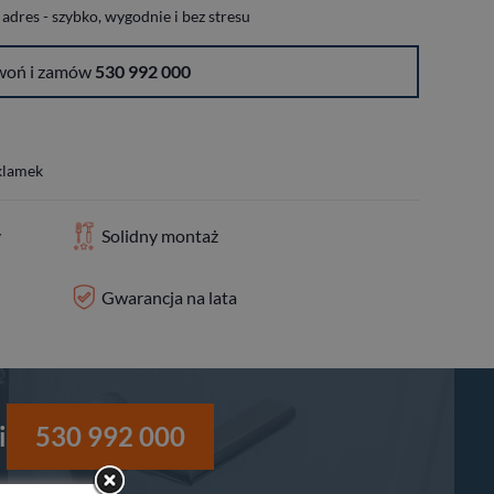
dres - szybko, wygodnie i bez stresu
woń i zamów
530 992 000
 klamek
y
Solidny montaż
Gwarancja na lata
i
530 992 000