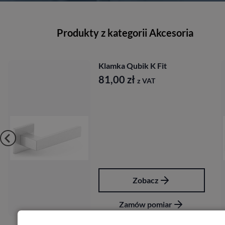
Produkty z kategorii Akcesoria
Klamka Qubik K Fit
81,00
zł
z VAT
Zobacz
Zamów pomiar