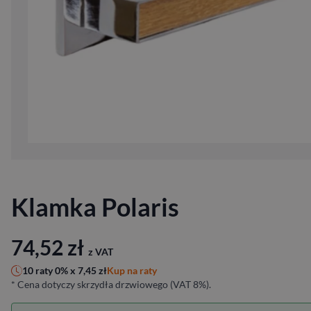
Klamka Polaris
74,52
zł
z VAT
Kup na raty
10 raty 0% x
7,45
zł
* Cena dotyczy skrzydła drzwiowego (VAT 8%).