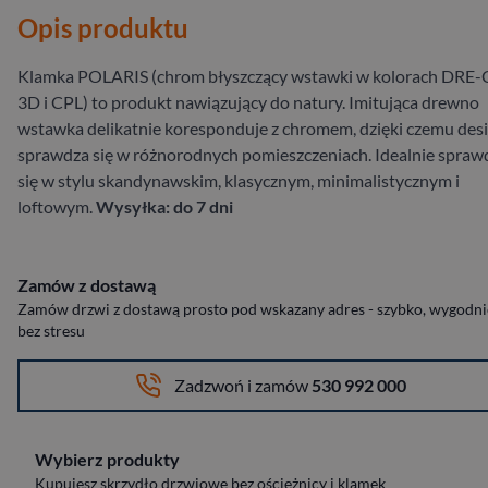
Opis produktu
Klamka POLARIS (chrom błyszczący wstawki w kolorach DRE-C
3D i CPL) to produkt nawiązujący do natury. Imitująca drewno
wstawka delikatnie koresponduje z chromem, dzięki czemu des
sprawdza się w różnorodnych pomieszczeniach. Idealnie spraw
się w stylu skandynawskim, klasycznym, minimalistycznym i
loftowym.
Wysyłka: do 7 dni
Zamów z dostawą
Zamów drzwi z dostawą prosto pod wskazany adres - szybko, wygodnie
bez stresu
Zadzwoń i zamów
530 992 000
Wybierz produkty
Kupujesz skrzydło drzwiowe bez ościeżnicy i klamek