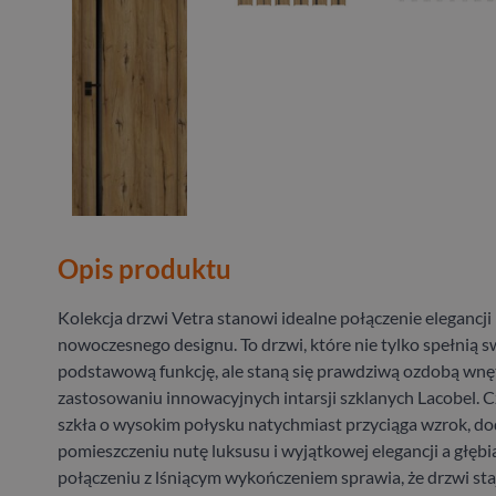
Opis produktu
Kolekcja drzwi Vetra stanowi idealne połączenie elegancji 
nowoczesnego designu. To drzwi, które nie tylko spełnią s
podstawową funkcję, ale staną się prawdziwą ozdobą wnęt
zastosowaniu innowacyjnych intarsji szklanych Lacobel. C
szkła o wysokim połysku natychmiast przyciąga wzrok, d
pomieszczeniu nutę luksusu i wyjątkowej elegancji a głębi
połączeniu z lśniącym wykończeniem sprawia, że drzwi staj