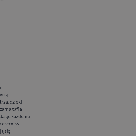
i
woją
rza, dzięki
zarna tafla
odając każdemu
a czerni w
ą się