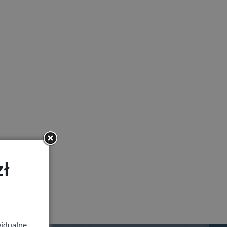
zł
idualne,