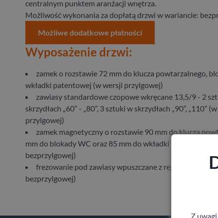
centralnym punktem aranżacji wnętrza.
Możliwość wykonania za dopłatą drzwi w wariancie: bezp
Możliwe dodatkowe płatności
Wyposażenie drzwi:
zamek o rozstawie 72 mm do klucza powtarzalnego, b
wkładki patentowej (w wersji przylgowej)
zawiasy standardowe czopowe wkręcane 13,5/9 - 2 szt
skrzydłach „60” - „80”, 3 sztuki w skrzydłach „90”, „110” (w
przylgowej)
zamek magnetyczny o rozstawie 90 mm do klucza powt
mm do blokady WC oraz 85 mm do wkładki patentowej (w
bezprzylgowej)
D
frezowanie pod zawiasy wpuszczane z regulacją 3D (w 
bezprzylgowej)
Z uwagi