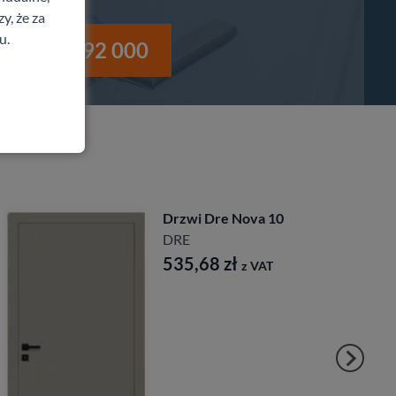
y, że za
u.
i
530 992 000
Drzwi Dre Nova 10
DRE
535,68
zł
z VAT