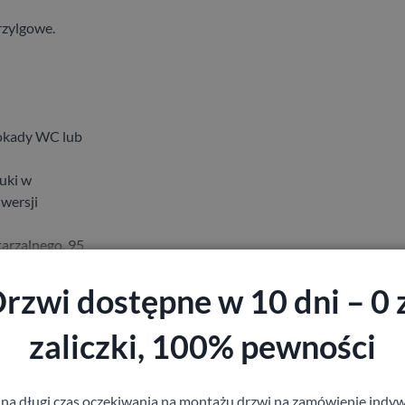
rzylgowe.
lokady WC lub
uki w
 wersji
arzalnego, 95
 wersji
rzwi dostępne w 10 dni – 0 
wersji
zaliczki, 100% pewności
 na długi czas oczekiwania na montażu drzwi na zamówienie indyw