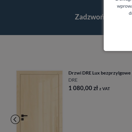
wprowad
d
Zadzwoń i skorzy
Drzwi DRE Lux bezprzylgowe
DRE
1 080,00
zł
z VAT