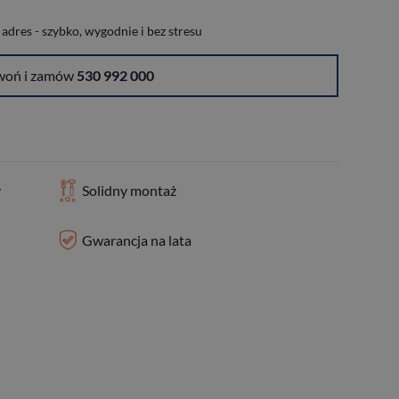
dres - szybko, wygodnie i bez stresu
woń i zamów
530 992 000
y
Solidny montaż
Gwarancja na lata