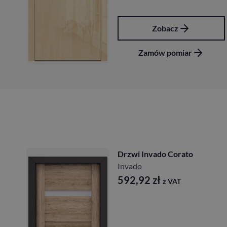
Zobacz
Zamów pomiar
Drzwi Invado Corato
Invado
592,92
zł
z VAT