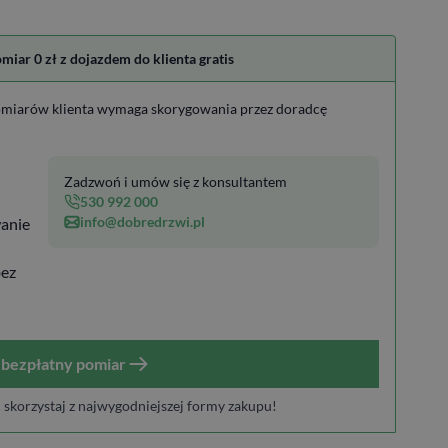
ar 0 zł z dojazdem do klienta gratis
miarów klienta wymaga skorygowania przez doradcę
Zadzwoń i umów się z konsultantem
530 992 000
info@dobredrzwi.pl
anie
bez
bezpłatny pomiar
i skorzystaj z najwygodniejszej formy zakupu!