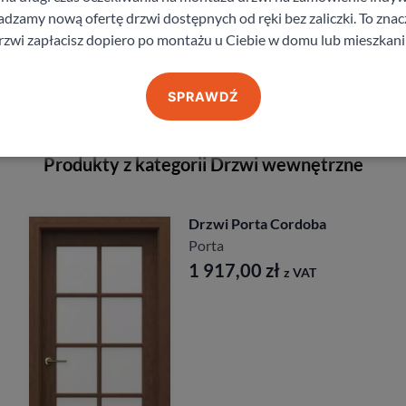
zamy nową ofertę drzwi dostępnych od ręki bez zaliczki. To znacz
rzwi zapłacisz dopiero po montażu u Ciebie w domu lub mieszkani
staj z pomocy Doradcy przy wyborze drzw
SPRAWDŹ
Produkty z kategorii Drzwi wewnętrzne
Drzwi Porta Cordoba
Porta
1 917,00
zł
z VAT