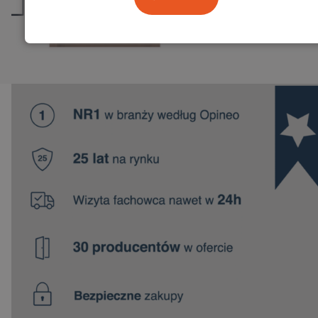
Zamów pomiar
…