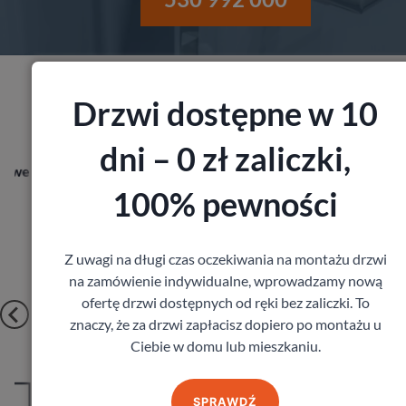
Drzwi dostępne w 10
Produkty z kategorii Drzwi wewnętrzne
dni – 0 zł zaliczki,
Drzwi Porta Cordoba
100% pewności
Porta
1 917,00
zł
z VAT
Z uwagi na długi czas oczekiwania na montażu drzwi
na zamówienie indywidualne, wprowadzamy nową
ofertę drzwi dostępnych od ręki bez zaliczki. To
znaczy, że za drzwi zapłacisz dopiero po montażu u
Ciebie w domu lub mieszkaniu.
SPRAWDŹ
Zobacz