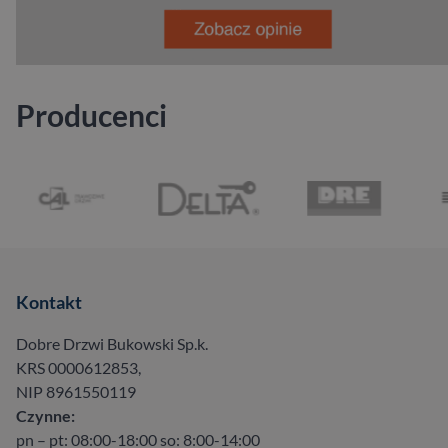
Producenci
…
Kontakt
Dobre Drzwi Bukowski Sp.k.
KRS 0000612853,
NIP 8961550119
Czynne:
pn – pt: 08:00-18:00 so: 8:00-14:00