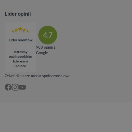
Lider opinii
4.7
908 opinii z
Jesteśmy
Google
ogólnopolskim
liderem w
Opineo
Odwiedź nasze media społecznościowe