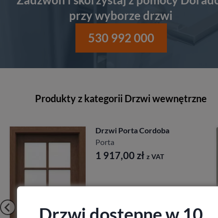
przy wyborze drzwi
530 992 000
Produkty z kategorii Drzwi wewnętrzne
Drzwi Porta Cordoba
Porta
1 917,00
zł
z VAT
Drzwi dostępne w 10