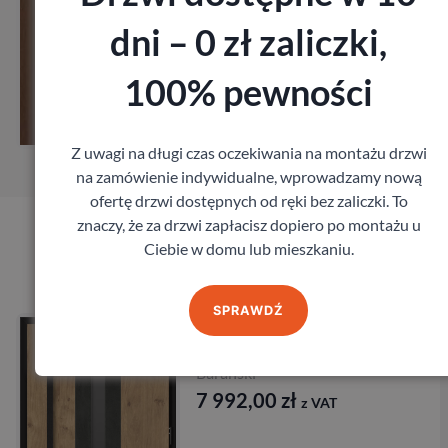
dni – 0 zł zaliczki,
Zobacz
100% pewności
Zamów pomiar
Z uwagi na długi czas oczekiwania na montażu drzwi
na zamówienie indywidualne, wprowadzamy nową
ofertę drzwi dostępnych od ręki bez zaliczki. To
znaczy, że za drzwi zapłacisz dopiero po montażu u
Ciebie w domu lub mieszkaniu.
Produkty marki Barański
SPRAWDŹ
Drzwi BARAŃSKI PRESTIGE
DB 431
Barański
7 992,00
zł
z VAT