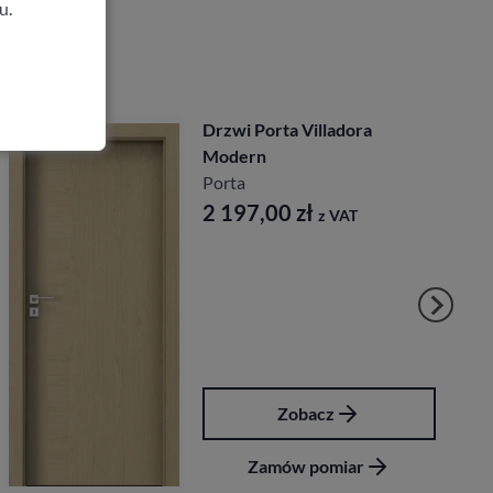
u.
Drzwi Porta Villadora
Modern
Porta
2 197,00
zł
z VAT
Zobacz
Zamów pomiar