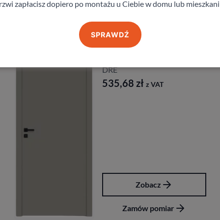
rzwi zapłacisz dopiero po montażu u Ciebie w domu lub mieszkani
Produkty z kategorii Drzwi wewnętrzne
SPRAWDŹ
Drzwi Dre Nova 10
DRE
535,68
zł
z VAT
Zobacz
Zamów pomiar