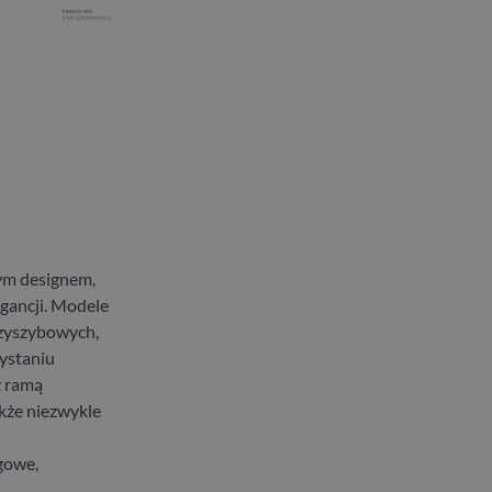
ym designem,
gancji. Modele
rzyszybowych,
zystaniu
z ramą
akże niezwykle
gowe,