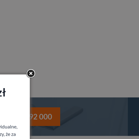
zł
i
530 992 000
idualne,
y, że za