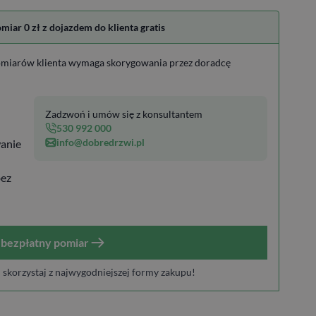
ar 0 zł z dojazdem do klienta gratis
miarów klienta wymaga skorygowania przez doradcę
Zadzwoń i umów się z konsultantem
530 992 000
info@dobredrzwi.pl
anie
bez
bezpłatny pomiar
i skorzystaj z najwygodniejszej formy zakupu!