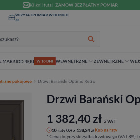
Kliknij tutaj -
ZAMÓW BEZPŁATNY POMIAR
WIZYTA I POMIAR W DOMU 0
MONTAŻ I KLAMKI OD 1ZŁ
ZŁ
zukiwania:
E MARKI
WEWNĘTRZNE
ZEWNĘTRZNE
WEJ
OD RĘKI
W 10 DNI
nie
teriał
Materiał
Rodzaj
Rodzaj
Antywłamaniowe
trzne pokojowe
Drzwi Barański Optimo Retro
ybrydowe
Szklane
Dwuskrzydłowe
Dwuskrzydłowe
RC2
Drzwi Barański Op
snym stylu
alowe
Ościeżnicą
Niestandardowe wymiary
70 cm
RC3
ewniane
80 cm
RC4
90 cm
1 382,40
zł
z VAT
Na wymiar
Kup na raty
10 raty 0% x
138,24
zł
* Cena dotyczy skrzydła drzwiowego (VAT 8%) i n