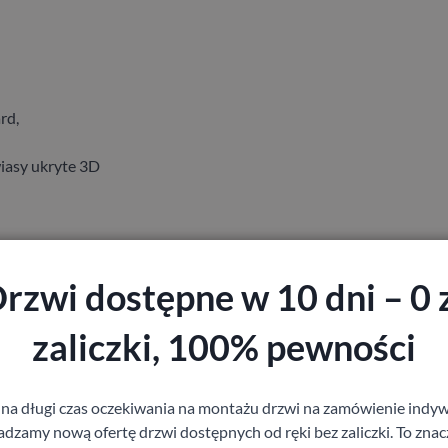
rd,
iasy ukryte 3D
rzwi dostępne w 10 dni – 0 
zaliczki, 100% pewności
staj z pomocy Doradcy przy wyborze drzw
 na długi czas oczekiwania na montażu drzwi na zamówienie indyw
zamy nową ofertę drzwi dostępnych od ręki bez zaliczki. To znacz