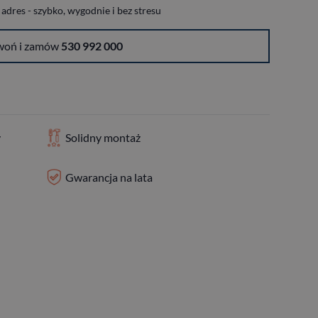
dres - szybko, wygodnie i bez stresu
woń i zamów
530 992 000
y
Solidny montaż
Gwarancja na lata