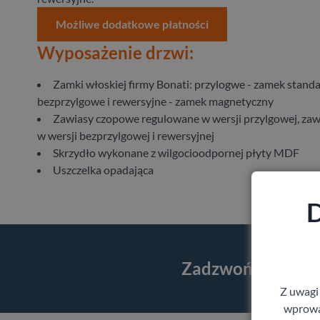
Możliwe dodatkowe płatności
Wyposażenie drzwi:
Zamki włoskiej firmy Bonati: przylogwe - zamek standa
bezprzylgowe i rewersyjne - zamek magnetyczny
Zawiasy czopowe regulowane w wersji przylgowej, zaw
w wersji bezprzylgowej i rewersyjnej
Skrzydło wykonane z wilgocioodpornej płyty MDF
Uszczelka opadająca
D
Zadzwoń i skorzy
Z uwagi
wprowad