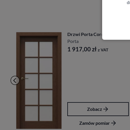
d
owe
Drzwi Porta Cordoba
Porta
1 917,00
zł
z VAT
Zobacz
Zamów pomiar