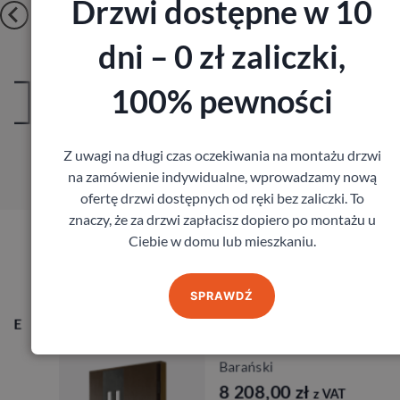
Drzwi dostępne w 10
dni – 0 zł zaliczki,
100% pewności
Zobacz
Zamów pomiar
Z uwagi na długi czas oczekiwania na montażu drzwi
na zamówienie indywidualne, wprowadzamy nową
…
ofertę drzwi dostępnych od ręki bez zaliczki. To
znaczy, że za drzwi zapłacisz dopiero po montażu u
Ciebie w domu lub mieszkaniu.
Produkty marki Barański
SPRAWDŹ
Drzwi BARAŃSKI PRESTIGE
DB 450
Barański
8 208,00
zł
z VAT