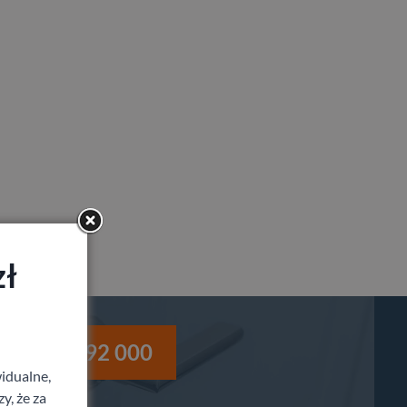
zł
i
530 992 000
idualne,
y, że za