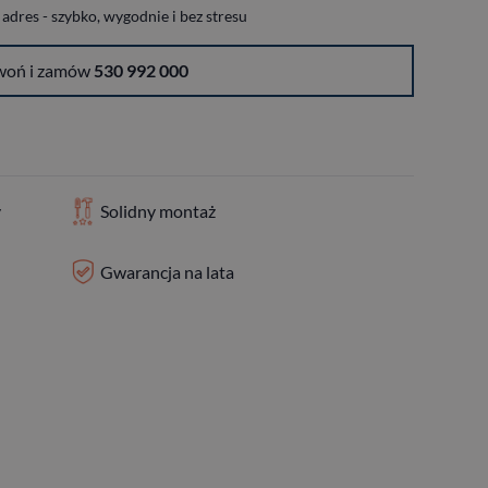
dres - szybko, wygodnie i bez stresu
woń i zamów
530 992 000
y
Solidny montaż
Gwarancja na lata