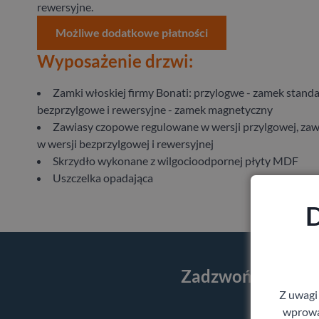
rewersyjne.
Możliwe dodatkowe płatności
Wyposażenie drzwi:
Zamki włoskiej firmy Bonati: przylogwe - zamek standa
bezprzylgowe i rewersyjne - zamek magnetyczny
Zawiasy czopowe regulowane w wersji przylgowej, zaw
w wersji bezprzylgowej i rewersyjnej
Skrzydło wykonane z wilgocioodpornej płyty MDF
Uszczelka opadająca
D
Zadzwoń i skorzy
Z uwagi
wprowad