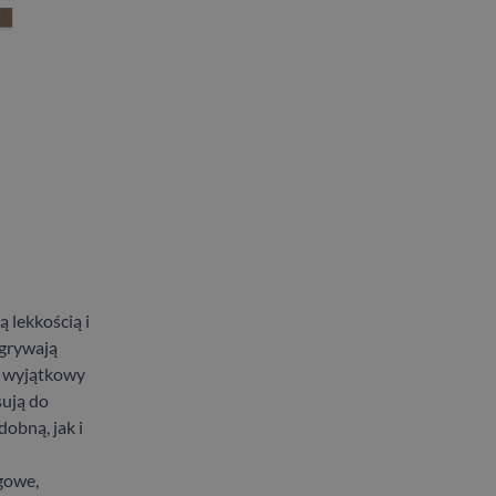
lekkością i
dgrywają
m wyjątkowy
sują do
obną, jak i
gowe,