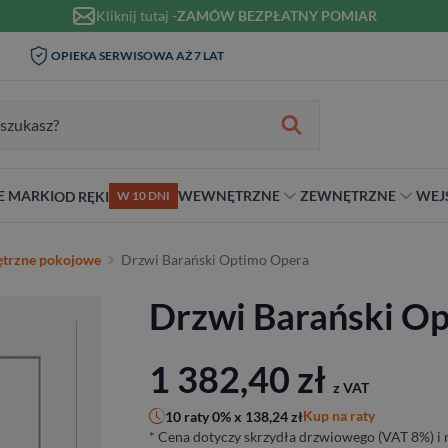
Kliknij tutaj -
ZAMÓW BEZPŁATNY POMIAR
WIZYTA I POMIAR W DOMU 0
WISOWA AŻ 7 LAT
MONTAŻ I 
ZŁ
zukiwania:
E MARKI
WEWNĘTRZNE
ZEWNĘTRZNE
WEJ
OD RĘKI
W 10 DNI
nie
teriał
Materiał
Rodzaj
Rodzaj
Antywłamaniowe
trzne pokojowe
Drzwi Barański Optimo Opera
ybrydowe
Szklane
Dwuskrzydłowe
Dwuskrzydłowe
RC2
Drzwi Barański O
snym stylu
alowe
Ościeżnicą
Niestandardowe wymiary
70 cm
RC3
ewniane
80 cm
RC4
90 cm
1 382,40
zł
z VAT
Na wymiar
Kup na raty
10 raty 0% x
138,24
zł
* Cena dotyczy skrzydła drzwiowego (VAT 8%) i n