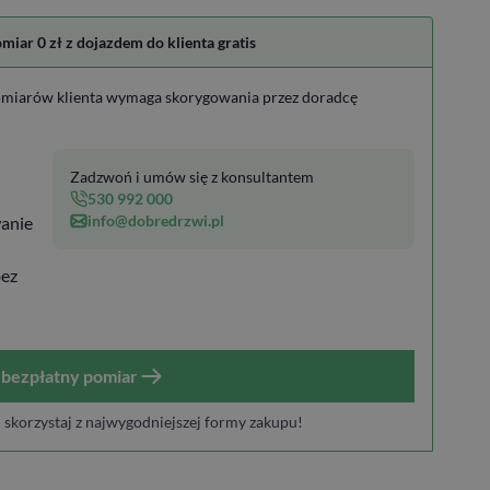
ar 0 zł z dojazdem do klienta gratis
miarów klienta wymaga skorygowania przez doradcę
Zadzwoń i umów się z konsultantem
530 992 000
info@dobredrzwi.pl
anie
bez
bezpłatny pomiar
i skorzystaj z najwygodniejszej formy zakupu!