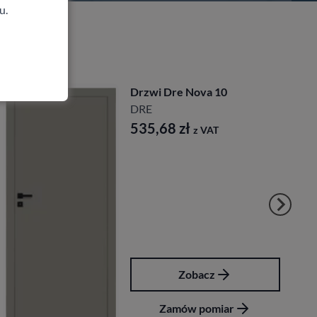
u.
Drzwi Dre Nova 10
DRE
535,68
zł
z VAT
Zobacz
Zamów pomiar