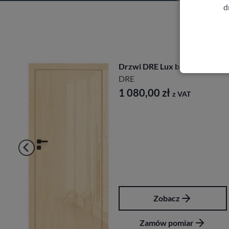
d
Drzwi DRE Lux bezprzylgowe
DRE
1 080,00
zł
z VAT
Zobacz
Zamów pomiar