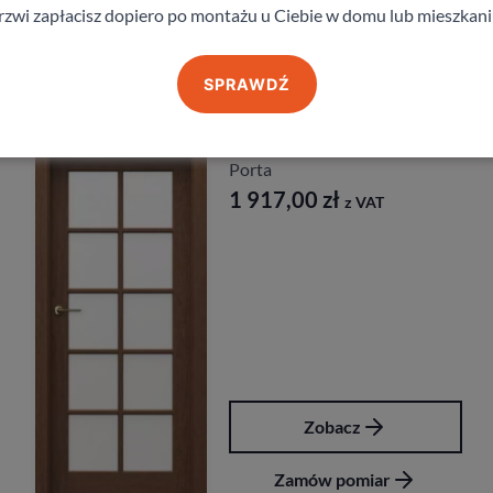
rzwi zapłacisz dopiero po montażu u Ciebie w domu lub mieszkani
Produkty z kategorii Drzwi wewnętrzne
SPRAWDŹ
Drzwi Porta Cordoba
Porta
1 917,00
zł
z VAT
Zobacz
Zamów pomiar