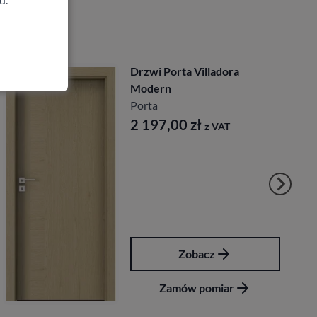
Drzwi Porta Villadora
Modern
Porta
2 197,00
zł
z VAT
Zobacz
Zamów pomiar