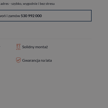
dres - szybko, wygodnie i bez stresu
woń i zamów
530 992 000
y
Solidny montaż
Gwarancja na lata