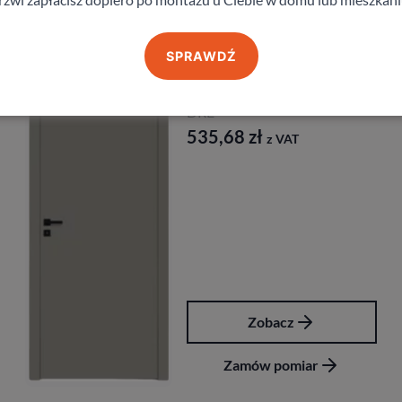
Produkty z kategorii Drzwi wewnętrzne
SPRAWDŹ
Drzwi Dre Nova 10
DRE
535,68
zł
z VAT
Zobacz
Zamów pomiar