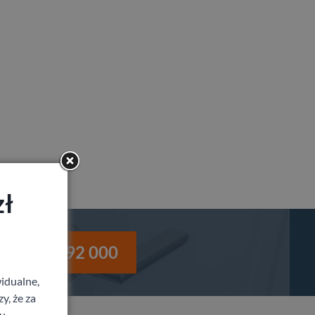
zł
i
530 992 000
idualne,
y, że za
u.