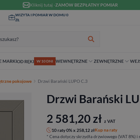
Kliknij tutaj -
ZAMÓW BEZPŁATNY POMIAR
WIZYTA I POMIAR W DOMU 0
MONTAŻ I KLAMKI OD 1ZŁ
ZŁ
zukiwania:
E MARKI
WEWNĘTRZNE
ZEWNĘTRZNE
WEJ
OD RĘKI
W 10 DNI
nie
teriał
Materiał
Rodzaj
Rodzaj
Antywłamaniowe
trzne pokojowe
Drzwi Barański LUPO C.3
ybrydowe
Szklane
Dwuskrzydłowe
Dwuskrzydłowe
RC2
Drzwi Barański L
snym stylu
alowe
Ościeżnicą
Niestandardowe wymiary
70 cm
RC3
ewniane
80 cm
RC4
90 cm
2 581,20
zł
z VAT
Na wymiar
Kup na raty
10 raty 0% x
258,12
zł
* Cena dotyczy skrzydła drzwiowego (VAT 8%) i n