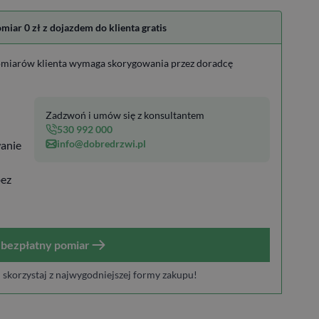
ar 0 zł z dojazdem do klienta gratis
miarów klienta wymaga skorygowania przez doradcę
Zadzwoń i umów się z konsultantem
530 992 000
info@dobredrzwi.pl
anie
bez
bezpłatny pomiar
i skorzystaj z najwygodniejszej formy zakupu!