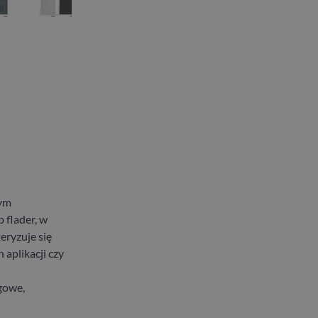
wym
 flader, w
eryzuje się
aplikacji czy
gowe,