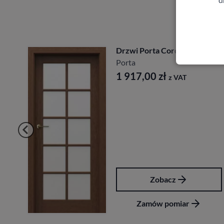
owe
Drzwi Porta Cordoba
Porta
1 917,00
zł
z VAT
Zobacz
Zamów pomiar