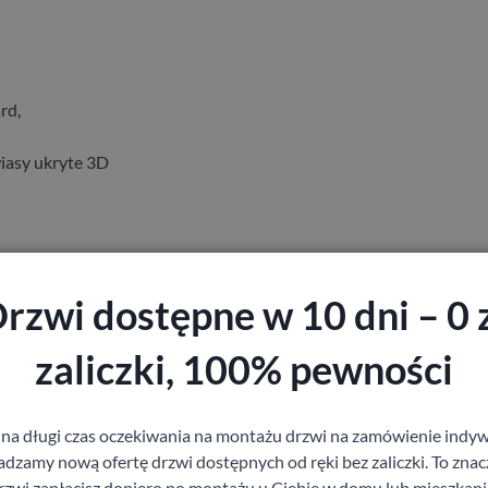
rd,
iasy ukryte 3D
rzwi dostępne w 10 dni – 0 
zaliczki, 100% pewności
staj z pomocy Doradcy przy wyborze drzw
 na długi czas oczekiwania na montażu drzwi na zamówienie indyw
zamy nową ofertę drzwi dostępnych od ręki bez zaliczki. To znacz
rzwi zapłacisz dopiero po montażu u Ciebie w domu lub mieszkani