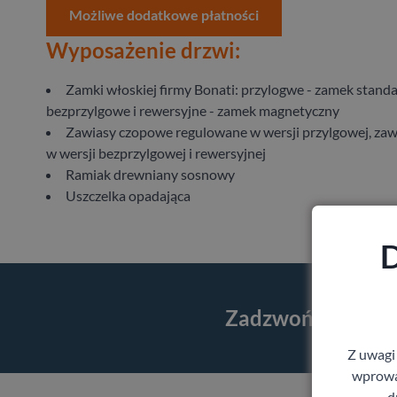
Możliwe dodatkowe płatności
Wyposażenie drzwi:
Zamki włoskiej firmy Bonati: przylogwe - zamek standa
bezprzylgowe i rewersyjne - zamek magnetyczny
Zawiasy czopowe regulowane w wersji przylgowej, zaw
w wersji bezprzylgowej i rewersyjnej
Ramiak drewniany sosnowy
Uszczelka opadająca
D
Zadzwoń i skorzy
Z uwagi
wprowad
d