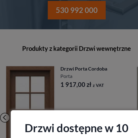
530 992 000
Produkty z kategorii Drzwi wewnętrzne
Drzwi Porta Cordoba
Porta
1 917,00
zł
z VAT
Drzwi dostępne w 10