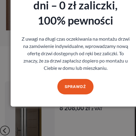
dni – 0 zł zaliczki,
Zobacz
100% pewności
Zamów pomiar
Z uwagi na długi czas oczekiwania na montażu drzwi
na zamówienie indywidualne, wprowadzamy nową
ofertę drzwi dostępnych od ręki bez zaliczki. To
znaczy, że za drzwi zapłacisz dopiero po montażu u
Produkty marki Barański
Ciebie w domu lub mieszkaniu.
Drzwi BARAŃSKI PRESTIGE
SPRAWDŹ
DB 450
Barański
8 208,00
zł
z VAT