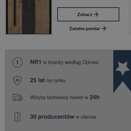
acz
Zobac
pomiar
Zamów po