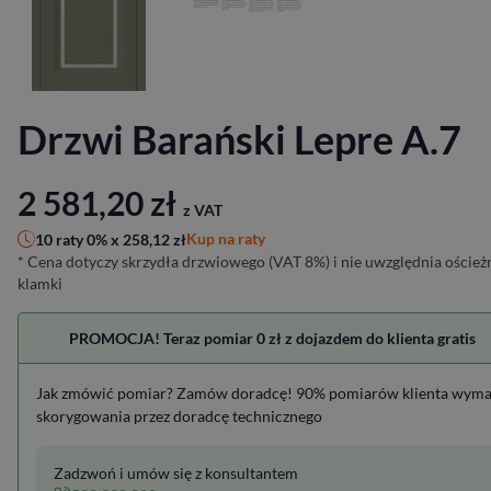
Drzwi Barański Lepre A.7
2 581,20
zł
z VAT
Kup na raty
10 raty 0% x
258,12
zł
* Cena dotyczy skrzydła drzwiowego (VAT 8%) i nie uwzględnia ościeżn
klamki
PROMOCJA! Teraz pomiar 0 zł z dojazdem do klienta gratis
Jak zmówić pomiar? Zamów doradcę! 90% pomiarów klienta wym
skorygowania przez doradcę technicznego
Zadzwoń i umów się z konsultantem