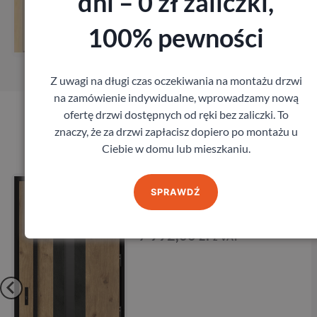
dni – 0 zł zaliczki,
Zobacz
100% pewności
ar
Zamów pomiar
Z uwagi na długi czas oczekiwania na montażu drzwi
na zamówienie indywidualne, wprowadzamy nową
ofertę drzwi dostępnych od ręki bez zaliczki. To
znaczy, że za drzwi zapłacisz dopiero po montażu u
Produkty marki Barański
Ciebie w domu lub mieszkaniu.
ŃSKI PRESTIGE
Drzwi BARAŃSK
SPRAWDŹ
DB 450
Barański
ł
8 208,00
zł
z VAT
z 