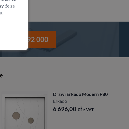
y, że za
u.
i
530 992 000
ne
Drzwi Erkado Modern P80
Erkado
6 696,00
zł
z VAT