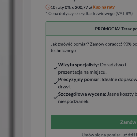
Kup na raty
10 raty 0% x
200,77
zł
* Cena dotyczy skrzydła drzwiowego (VAT 8%)
PROMOCJA! Teraz pomi
Jak zmówić pomiar? Zamów doradcę! 90% po
technicznego
Wizyta specjalisty:
Doradztwo i
prezentacja na miejscu.
Precyzyjny pomiar:
Idealne dopasow
drzwi.
Szczegółowa wycena:
Jasne koszty 
niespodzianek.
Zamów 
Umów się na pomiar już dziś 