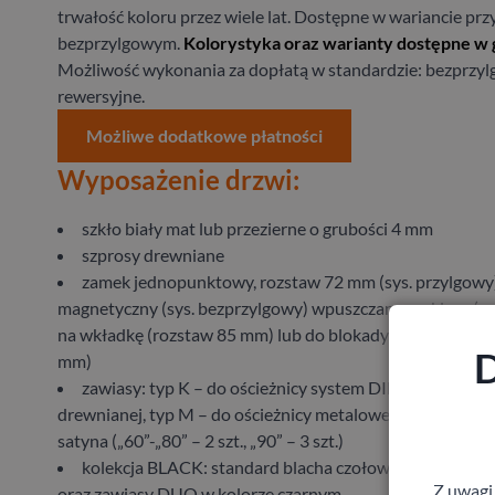
trwałość koloru przez wiele lat. Dostępne w wariancie prz
bezprzylgowym.
Kolorystyka oraz warianty dostępne w ga
Możliwość wykonania za dopłatą w standardzie: bezprzyl
rewersyjne.
Możliwe dodatkowe płatności
Wyposażenie drzwi:
szkło biały mat lub przezierne o grubości 4 mm
szprosy drewniane
zamek jednopunktowy, rozstaw 72 mm (sys. przylgowy)
magnetyczny (sys. bezprzylgowy) wpuszczany, na klucz (r
na wkładkę (rozstaw 85 mm) lub do blokady łazienkowej 
D
mm)
zawiasy: typ K – do ościeżnicy system DIN, typ C – do 
drewnianej, typ M – do ościeżnicy metalowej lub kryty DU
satyna („60”-„80” – 2 szt., „90” – 3 szt.)
kolekcja BLACK: standard blacha czołowa zamka mag
Z uwagi
oraz zawiasy DUO w kolorze czarnym