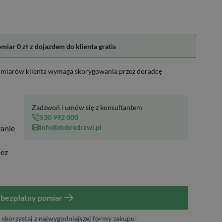
ar 0 zł z dojazdem do klienta gratis
miarów klienta wymaga skorygowania przez doradcę
Zadzwoń i umów się z konsultantem
530 992 000
info@dobredrzwi.pl
anie
bez
bezpłatny pomiar
i skorzystaj z najwygodniejszej formy zakupu!