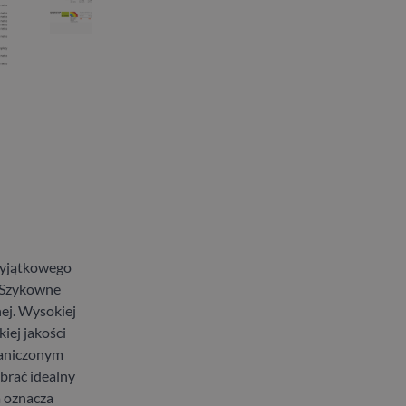
wyjątkowego
. Szykowne
nej. Wysokiej
iej jakości
raniczonym
brać idealny
 oznacza