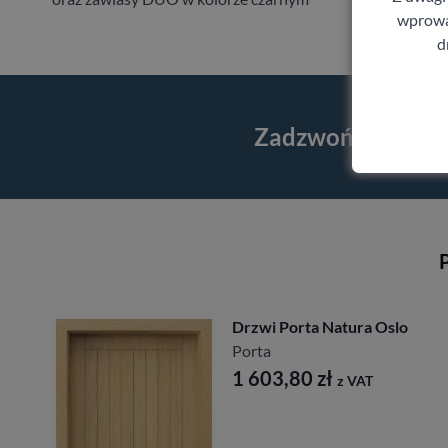
wprowad
d
Zadzwoń i skorzy
P
Drzwi Porta Natura Oslo
Porta
1 603,80
zł
z VAT