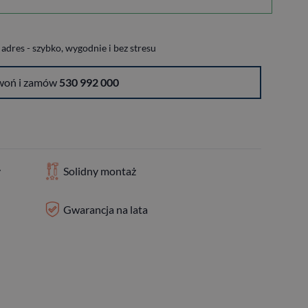
dres - szybko, wygodnie i bez stresu
woń i zamów
530 992 000
y
Solidny montaż
Gwarancja na lata