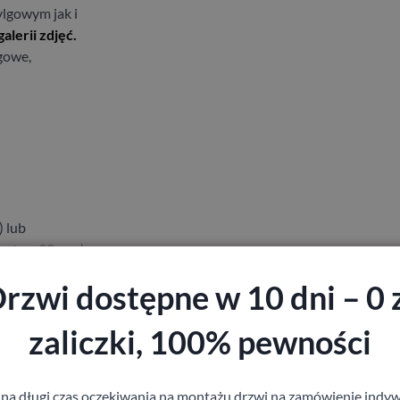
ylgowym jak i
lerii zdjęć.
gowe,
 lub
ozstaw 90 mm),
(rozstaw 90
rzwi dostępne w 10 dni – 0 
ościeżnicy
zaliczki, 100% pewności
O nikiel
netycznego
 na długi czas oczekiwania na montażu drzwi na zamówienie indyw