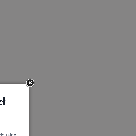
zł
idualne,