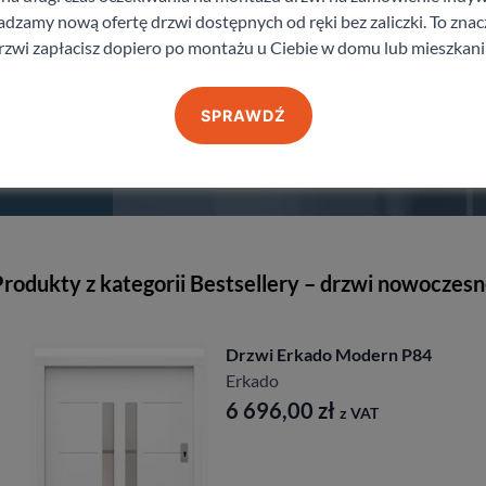
zamy nową ofertę drzwi dostępnych od ręki bez zaliczki. To znacz
rzwi zapłacisz dopiero po montażu u Ciebie w domu lub mieszkani
SPRAWDŹ
staj z pomocy Doradcy przy wyborze drzw
rodukty z kategorii Bestsellery – drzwi nowoczes
Drzwi Erkado Modern P84
Erkado
6 696,00
zł
z VAT