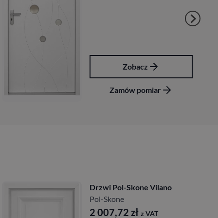
Zobacz
Zamów pomiar
Drzwi Pol-Skone Vilano
Pol-Skone
2 007,72
zł
z VAT