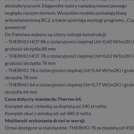
atmosferycznymi. Eleganckie wzory nadadzą nowoczesnego
wyglądu naszym domom. Wszystkie modele posiadają klasę
antywłamaniową RC2, a także spełniają wymogi programu „Cz
powietrze”
Do Państwa wyboru są cztery rodzaje konstrukcji:
– THERMO HOT 88 o izolacyjności cieplnej Ud=0,60 W/(m2K) i
grubości skrzydła 88 mm
– THERMO HOT 78 o izolacyjności cieplnej Ud=0,63 W/(m2K) i
grubości skrzydła 78 mm
– THERMO 78 o izolacyjności cieplnej Ud=0,64 W/(m2K) i grub
skrzydła 78 mm
– THERMO 64 o izolacyjności cieplnej Ud=0,77 W/(m2K) i grub
skrzydła 64 mm
Cena dotyczy standardu Thermo 64.
Komplet okuć z klamką za dopłatą od 240 zł netto.
Komplet okuć z antabą od: od 480 zł netto
Możliwość wykonania drzwi w wersji:
Drzwi dostępne w standardzie: THERMO 78 za dopłatą od 450 