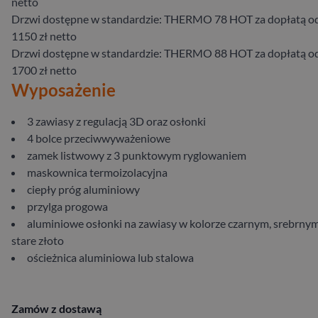
netto
Drzwi dostępne w standardzie: THERMO 78 HOT za dopłatą o
1150 zł netto
Drzwi dostępne w standardzie: THERMO 88 HOT za dopłatą o
1700 zł netto
Wyposażenie
3 zawiasy z regulacją 3D oraz osłonki
4 bolce przeciwwyważeniowe
zamek listwowy z 3 punktowym ryglowaniem
maskownica termoizolacyjna
ciepły próg aluminiowy
przylga progowa
aluminiowe osłonki na zawiasy w kolorze czarnym, srebrnym
stare złoto
ościeżnica aluminiowa lub stalowa
Zamów z dostawą