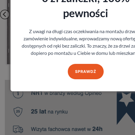
pewności
Z uwagi na długi czas oczekiwania na montażu drzw
zamówienie indywidualne, wprowadzamy nową ofertę
Zobacz
dostępnych od ręki bez zaliczki. To znaczy, że za drzwi z
dopiero po montażu u Ciebie w domu lub mieszkan
Zamów pomiar
SPRAWDŹ