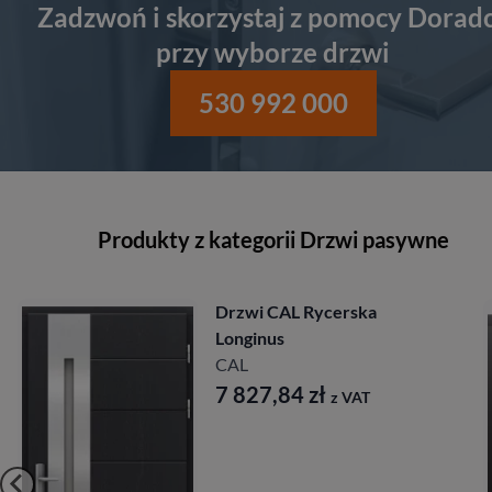
Zadzwoń i skorzystaj z pomocy Dorad
przy wyborze drzwi
530 992 000
Produkty z kategorii Drzwi pasywne
Drzwi CAL Rycerska
Longinus
CAL
7 827,84
zł
z VAT