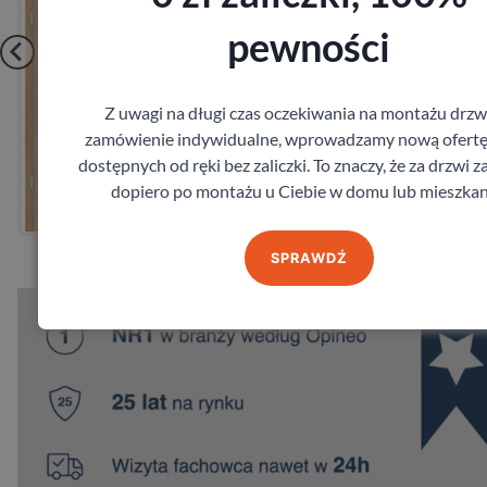
pewności
Z uwagi na długi czas oczekiwania na montażu drzw
zamówienie indywidualne, wprowadzamy nową ofertę
Zobacz
dostępnych od ręki bez zaliczki. To znaczy, że za drzwi z
dopiero po montażu u Ciebie w domu lub mieszkan
Zamów pomiar
SPRAWDŹ