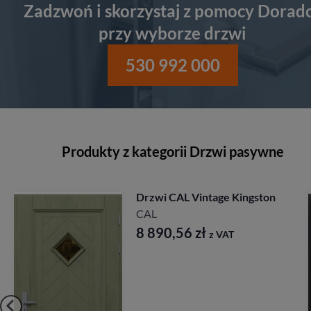
Zadzwoń i skorzystaj z pomocy Dorad
przy wyborze drzwi
530 992 000
Produkty z kategorii Drzwi pasywne
Drzwi CAL Rycerska
Longinus
CAL
7 827,84
zł
z VAT