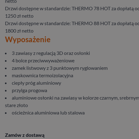
netto
Drzwi dostępne w standardzie: THERMO 78 HOT za dopłatą o
1250 zł netto
Drzwi dostępne w standardzie: THERMO 88 HOT za dopłatą o
1800 zł netto
Wyposażenie
3 zawiasy z regulacją 3D oraz osłonki
4 bolce przeciwwyważeniowe
zamek listwowy z 3 punktowym ryglowaniem
maskownica termoizolacyjna
ciepły próg aluminiowy
przylga progowa
aluminiowe osłonki na zawiasy w kolorze czarnym, srebrnym
stare złoto
ościeżnica aluminiowa lub stalowa
Zamów z dostawą