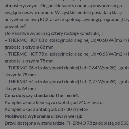
atmosferycznymi. Eleganckie wzory nadadzą nowoczesnego
wyglądu naszym domom. Wszystkie modele posiadają klasę
antywłamaniową RC2, a także spełniają wymogi programu „Cz
powietrze”
Do Państwa wyboru są cztery rodzaje konstrukcji:
– THERMO HOT 88 o izolacyjności cieplnej Ud=0,60 W/(m2K) i
grubości skrzydła 88 mm
– THERMO HOT 78 o izolacyjności cieplnej Ud=0,63 W/(m2K) i
grubości skrzydła 78 mm
– THERMO 78 o izolacyjności cieplnej Ud=0,64 W/(m2K) i grub
skrzydła 78 mm
– THERMO 64 o izolacyjności cieplnej Ud=0,77 W/(m2K) i grub
skrzydła 64 mm
Cena dotyczy standardu Thermo 64.
Komplet okuć z klamką za dopłatą od 240 zł netto.
Komplet okuć z antabą od: od 480 zł netto
Możliwość wykonania drzwi w wersji:
Drzwi dostępne w standardzie: THERMO 78 za dopłatą od 550 