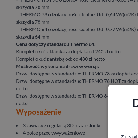
skrzydła 78 mm
– THERMO 78 o izolacyjności cieplnej Ud=0,64 W/(m2K) i
skrzydła 78 mm
– THERMO 64 o izolacyjności cieplnej Ud=0,77 W/(m2K) i
skrzydła 64 mm
Cena dotyczy standardu Thermo 64.
Komplet okuć z klamką za dopłatą od 240 zł netto.
Komplet okuć z antabą od: od 480 zł netto
Możliwość wykonania drzwi w wersji:
Drzwi dostępne w standardzie: THERMO 78 za dopłatą od
Drzwi dostępne w standardzie: THERMO 78 HOT za dopła
netto
Drzwi dostępne w standardzie: THERMO 88 HOT za dopła
D
netto
Wyposażenie
3 zawiasy z regulacją 3D oraz osłonki
4 bolce przeciwwyważeniowe
Z uwagi