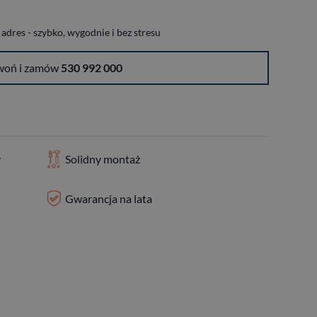
dres - szybko, wygodnie i bez stresu
woń i zamów
530 992 000
y
Solidny montaż
Gwarancja na lata