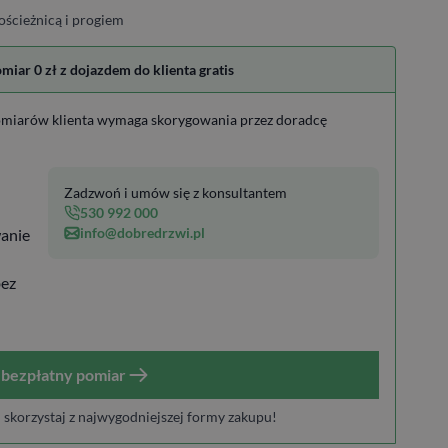
ościeżnicą i progiem
ar 0 zł z dojazdem do klienta gratis
miarów klienta wymaga skorygowania przez doradcę
Zadzwoń i umów się z konsultantem
530 992 000
info@dobredrzwi.pl
anie
bez
bezpłatny pomiar
i skorzystaj z najwygodniejszej formy zakupu!