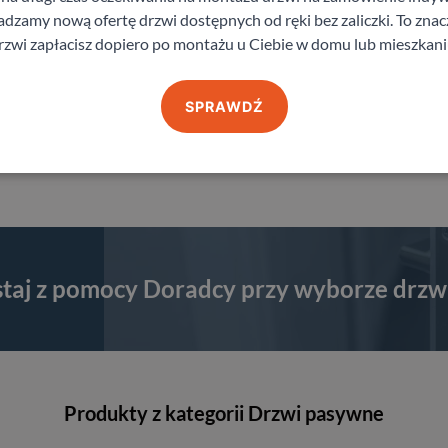
zamy nową ofertę drzwi dostępnych od ręki bez zaliczki. To znacz
rzwi zapłacisz dopiero po montażu u Ciebie w domu lub mieszkani
brnym lub
SPRAWDŹ
staj z pomocy Doradcy przy wyborze drzw
Produkty z kategorii Drzwi pasywne