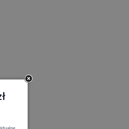
zł
idualne,