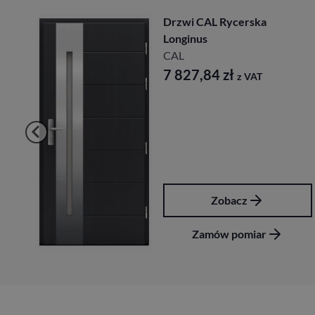
on
Drzwi CAL Rycerska
Longinus
CAL
7 827,84
zł
z VAT
Zobacz
Zamów pomiar