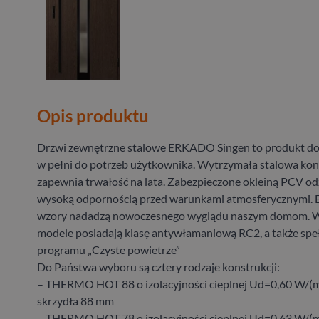
Opis produktu
Drzwi zewnętrzne stalowe ERKADO Singen to produkt 
w pełni do potrzeb użytkownika. Wytrzymała stalowa kon
zapewnia trwałość na lata. Zabezpieczone okleiną PCV od
wysoką odpornością przed warunkami atmosferycznymi. E
wzory nadadzą nowoczesnego wyglądu naszym domom. W
modele posiadają klasę antywłamaniową RC2, a także spe
programu „Czyste powietrze”
Do Państwa wyboru są cztery rodzaje konstrukcji:
– THERMO HOT 88 o izolacyjności cieplnej Ud=0,60 W/(m
skrzydła 88 mm
– THERMO HOT 78 o izolacyjności cieplnej Ud=0,63 W/(m