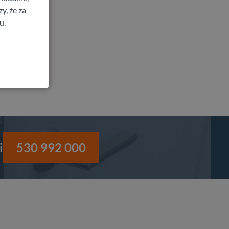
y, że za
u.
i
530 992 000