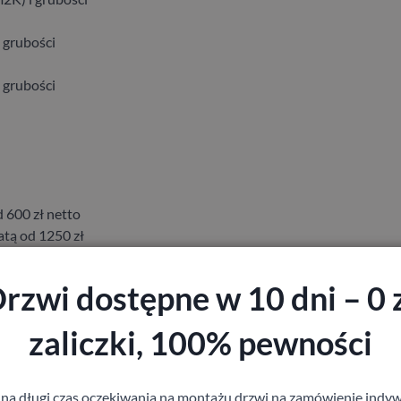
 grubości
 grubości
 600 zł netto
tą od 1250 zł
tą od 1850 zł
rzwi dostępne w 10 dni – 0 
zaliczki, 100% pewności
 na długi czas oczekiwania na montażu drzwi na zamówienie indyw