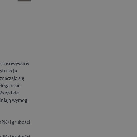
dostosowywany
strukcja
znaczają się
leganckie
szystkie
łniają wymogi
2K) i grubości
2K) i grubości