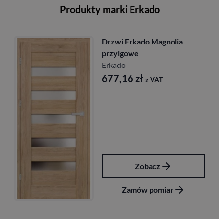
Produkty marki Erkado
Drzwi Erkado Magnolia
przylgowe
Erkado
677,16
zł
z VAT
Zobacz
Zamów pomiar