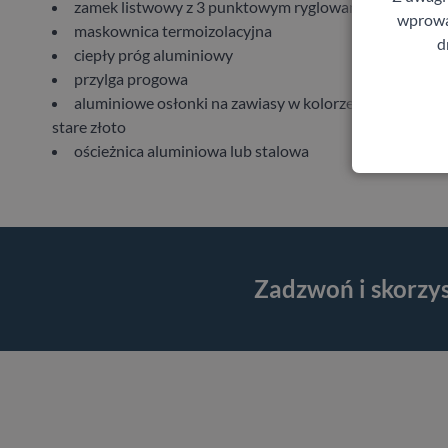
zamek listwowy z 3 punktowym ryglowaniem
wprowad
maskownica termoizolacyjna
d
ciepły próg aluminiowy
przylga progowa
aluminiowe osłonki na zawiasy w kolorze czarnym, sre
stare złoto
ościeżnica aluminiowa lub stalowa
Zadzwoń i skorzy