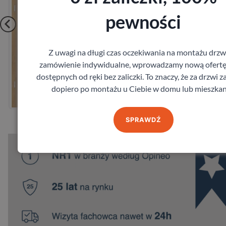
pewności
Z uwagi na długi czas oczekiwania na montażu drzw
zamówienie indywidualne, wprowadzamy nową ofertę
Zobacz
dostępnych od ręki bez zaliczki. To znaczy, że za drzwi z
dopiero po montażu u Ciebie w domu lub mieszkan
Zamów pomiar
SPRAWDŹ