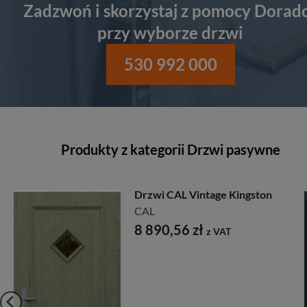
Zadzwoń i skorzystaj z pomocy Dorad
przy wyborze drzwi
530 992 000
Produkty z kategorii Drzwi pasywne
Drzwi CAL Rycerska
Longinus
CAL
7 827,84
zł
z VAT