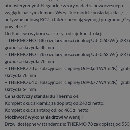
atmosferycznymi. Eleganckie wzory nadadzą nowoczesnego
wyglądu naszym domom. Wszystkie modele posiadają klasę
antywłamaniową RC2, a także spełniają wymogi programu „Cz
powietrze”
Do Państwa wyboru są cztery rodzaje konstrukcji:
– THERMO HOT 88 o izolacyjności cieplnej Ud=0,60 W/(m2K) i
grubości skrzydła 88 mm
– THERMO HOT 78 o izolacyjności cieplnej Ud=0,63 W/(m2K) i
grubości skrzydła 78 mm
– THERMO 78 o izolacyjności cieplnej Ud=0,64 W/(m2K) i grub
skrzydła 78 mm
– THERMO 64 o izolacyjności cieplnej Ud=0,77 W/(m2K) i grub
skrzydła 64 mm
Cena dotyczy standardu Thermo 64.
Komplet okuć z klamką za dopłatą od 240 zł netto.
Komplet okuć z antabą od: od 480 zł netto
Możliwość wykonania drzwi w wersji:
Drzwi dostępne w standardzie: THERMO 78 za dopłatą od 550 