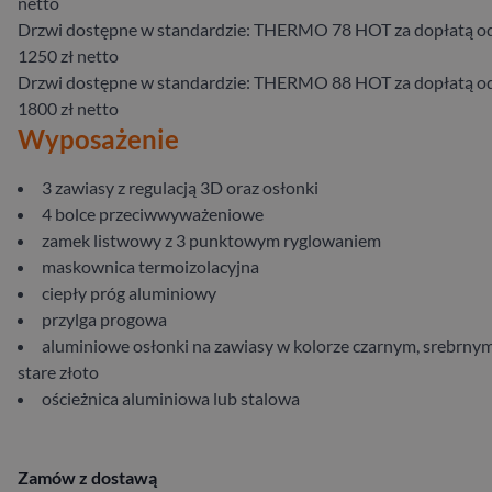
netto
Drzwi dostępne w standardzie: THERMO 78 HOT za dopłatą o
1250 zł netto
Drzwi dostępne w standardzie: THERMO 88 HOT za dopłatą o
1800 zł netto
Wyposażenie
3 zawiasy z regulacją 3D oraz osłonki
4 bolce przeciwwyważeniowe
zamek listwowy z 3 punktowym ryglowaniem
maskownica termoizolacyjna
ciepły próg aluminiowy
przylga progowa
aluminiowe osłonki na zawiasy w kolorze czarnym, srebrnym
stare złoto
ościeżnica aluminiowa lub stalowa
Zamów z dostawą