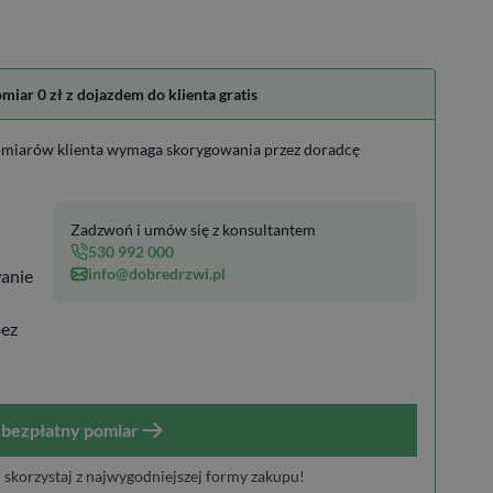
ar 0 zł z dojazdem do klienta gratis
miarów klienta wymaga skorygowania przez doradcę
Zadzwoń i umów się z konsultantem
530 992 000
info@dobredrzwi.pl
anie
bez
bezpłatny pomiar
i skorzystaj z najwygodniejszej formy zakupu!