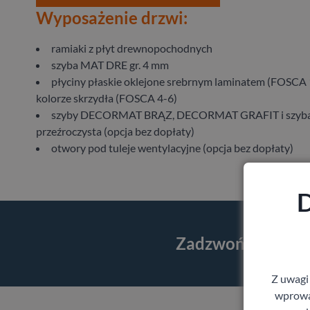
Wyposażenie drzwi:
ramiaki z płyt drewnopochodnych
szyba MAT DRE gr. 4 mm
płyciny płaskie oklejone srebrnym laminatem (FOSCA 
kolorze skrzydła (FOSCA 4-6)
szyby DECORMAT BRĄZ, DECORMAT GRAFIT i szyb
przeźroczysta (opcja bez dopłaty)
otwory pod tuleje wentylacyjne (opcja bez dopłaty)
D
Zadzwoń i skorzy
Z uwagi
wprowad