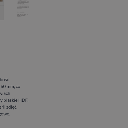
ubość
160 mm, co
wiach
y płaskie HDF.
ii zdjęć.
gowe.