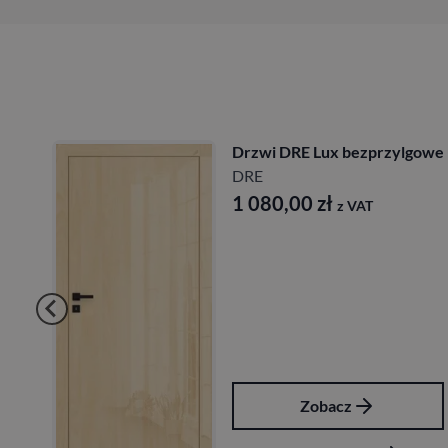
Drzwi DRE Lux bezprzylgowe
DRE
1 080,00
zł
z VAT
Zobacz