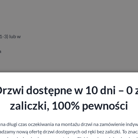
1-3) lub w
a
rzwi dostępne w 10 dni – 0 
zaliczki, 100% pewności
staj z pomocy Doradcy przy wyborze drzw
 na długi czas oczekiwania na montażu drzwi na zamówienie indyw
zamy nową ofertę drzwi dostępnych od ręki bez zaliczki. To znacz