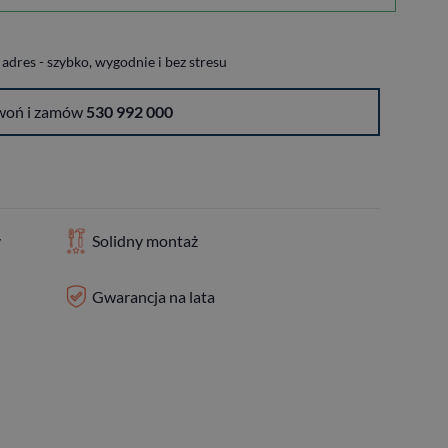
dres - szybko, wygodnie i bez stresu
woń i zamów
530 992 000
y
Solidny montaż
Gwarancja na lata