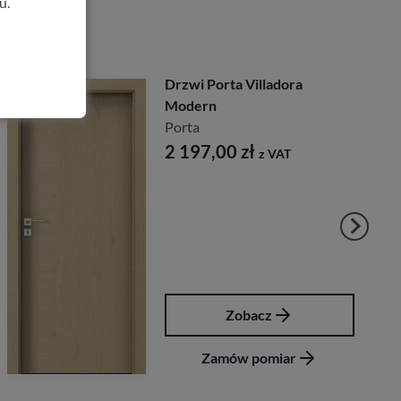
u.
Drzwi Porta Villadora
Modern
Porta
2 197,00
zł
z VAT
Zobacz
Zamów pomiar