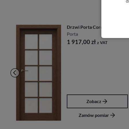
d
Drzwi Porta Cordoba
Porta
1 917,00
zł
z VAT
Zobacz
Zamów pomiar