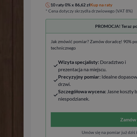
Kup na raty
10 raty 0% x
86,62
zł
* Cena dotyczy skrzydła drzwiowego (VAT 8%)
PROMOCJA! Teraz pomi
Jak zmówić pomiar? Zamów doradcę! 90% po
technicznego
Wizyta specjalisty:
Doradztwo i
prezentacja na miejscu.
Precyzyjny pomiar:
Idealne dopasow
drzwi.
Szczegółowa wycena:
Jasne koszty 
niespodzianek.
Zamów 
Umów się na pomiar już dziś 