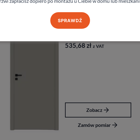
rzwi zapłacisz dopiero po montażu u Ciebie w domu lub mieszkani
Produkty z kategorii Drzwi przesuwne
SPRAWDŹ
Drzwi Dre Nova 10
DRE
535,68
zł
z VAT
Zobacz
Zamów pomiar