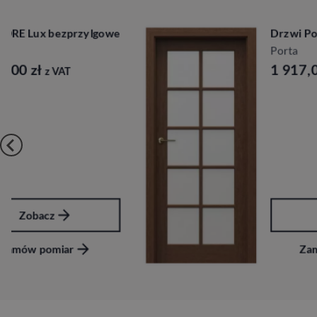
Drzwi Porta Cordoba
Porta
1 917,00
zł
z VAT
Zobacz
Zamów pomiar