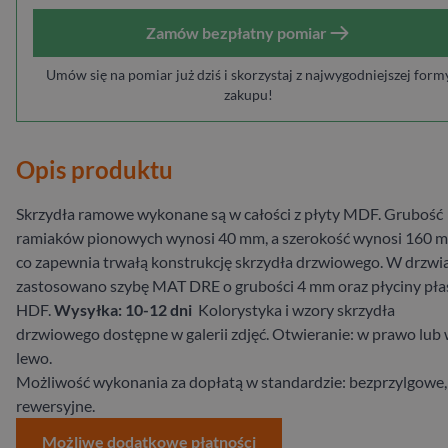
Zamów bezpłatny pomiar
Umów się na pomiar już dziś i skorzystaj z najwygodniejszej form
zakupu!
Opis produktu
Skrzydła ramowe wykonane są w całości z płyty MDF. Grubość
ramiaków pionowych wynosi 40 mm, a szerokość wynosi 160 
co zapewnia trwałą konstrukcję skrzydła drzwiowego. W drzwi
zastosowano szybę MAT DRE o grubości 4 mm oraz płyciny pła
HDF.
Wysyłka: 10-12 dni
Kolorystyka i wzory skrzydła
drzwiowego dostępne w galerii zdjęć. Otwieranie: w prawo lub
lewo.
Możliwość wykonania za dopłatą w standardzie: bezprzylgowe,
rewersyjne.
Możliwe dodatkowe płatności