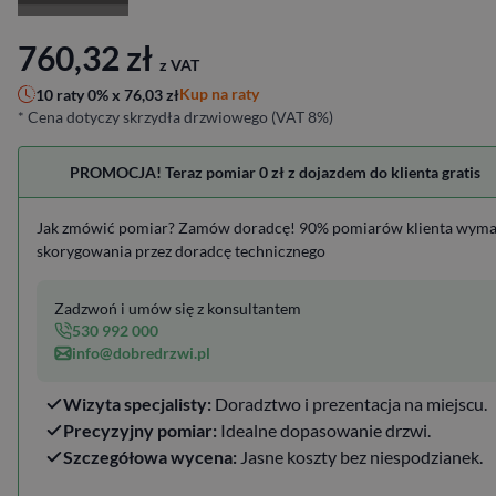
760,32
zł
z VAT
Kup na raty
10 raty 0% x
76,03
zł
* Cena dotyczy skrzydła drzwiowego (VAT 8%)
PROMOCJA! Teraz pomiar 0 zł z dojazdem do klienta gratis
Jak zmówić pomiar? Zamów doradcę! 90% pomiarów klienta wym
skorygowania przez doradcę technicznego
Zadzwoń i umów się z konsultantem
530 992 000
info@dobredrzwi.pl
Wizyta specjalisty:
Doradztwo i prezentacja na miejscu.
Precyzyjny pomiar:
Idealne dopasowanie drzwi.
Szczegółowa wycena:
Jasne koszty bez niespodzianek.