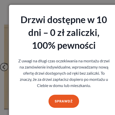
Produkty marki DRE
Drzwi dostępne w 10
Drzwi Dre Nova 10
dni – 0 zł zaliczki,
DRE
535,68
zł
z VAT
100% pewności
Z uwagi na długi czas oczekiwania na montażu drzwi
na zamówienie indywidualne, wprowadzamy nową
ofertę drzwi dostępnych od ręki bez zaliczki. To
znaczy, że za drzwi zapłacisz dopiero po montażu u
Ciebie w domu lub mieszkaniu.
Zobacz
SPRAWDŹ
Zamów pomiar