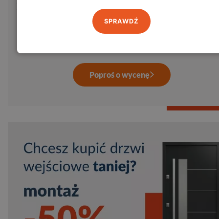
Wysyłając formularz wyrażasz zgodę na przetwarzanie Twoich
danych osobowych w celu skontaktowania się z Tobą w sprawie
SPRAWDŹ
Twojego zamówienia, zgodnie z ustawą z dnia 29.08.97 o ochro
danych osobowych, Dz. U. Nr 133, poz. 883.
Poproś o wycenę