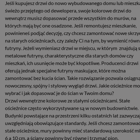
Jeśli kupujesz drzwi do nowo wybudowanego domu lub mieszk
świeżo przejętego od dewelopera, swoje kolorowe drzwi do
wewnątrz musisz dopasować przede wszystkim do murów, na
których mają być one osadzone. Jeśli remontujesz mieszkanie,
powinieneś podjąć decyzję, czy chcesz zamontować nowe skrzy
na starych ościeżnicach, czy zależy Ci na tym, by wymienić równ
futryny. Jeżeli wymieniasz drzwi w miejscu, w którym znajdują s
metalowe futryny, charakterystyczne dla starych domów czy
mieszkań, ich usunięcie może być kłopotliwe. Producenci drzwi
oferują jednak specjalne futryny maskujące, które można
zamontować bez kucia ścian. Takie rozwiązanie pozwala osiągn
nowoczesny, spójny i stylowy wygląd drzwi. Jakie ościeżnice m
wybrać i jak dopasować je do ścian w Twoim domu?
Drzwi wewnętrzne kolorowe ze stałymi ościeżnicami. Stałe
ościeżnice często wykorzystywane są w nowym budownictwie.
Budynki powstające na przestrzeni kilku ostatnich lat zazwycza
uwzględniają obowiązujące standardy. Jeśli chcesz zamontowa
stałe ościeżnice, mury powinny mieć standardową szerokość m
6 a 10 cm, a ściany powinny być równe i trzymać pion.