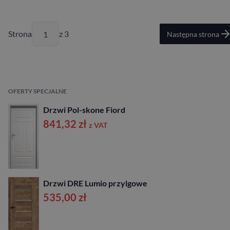
Strona
z 3
Następna strona
OFERTY SPECJALNE
Drzwi Pol-skone Fiord
841,32
zł
z VAT
Drzwi DRE Lumio przylgowe
535,00
zł