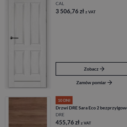
CAL
3 506,76
zł
z VAT
Zobacz
Zamów pomiar
10 DNI
Drzwi DRE Sara Eco 2 bezprzylgow
DRE
455,76
zł
z VAT