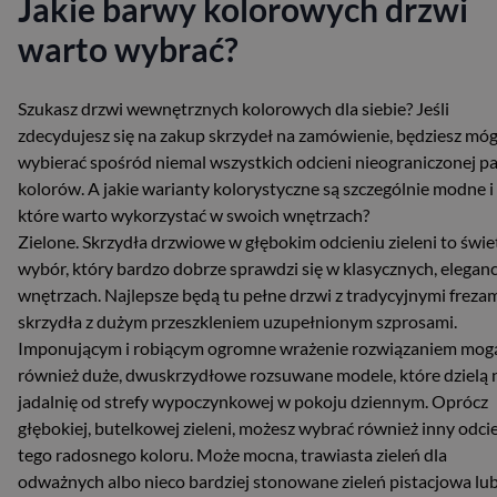
Jakie barwy kolorowych drzwi
warto wybrać?
Szukasz drzwi wewnętrznych kolorowych dla siebie? Jeśli
zdecydujesz się na zakup skrzydeł na zamówienie, będziesz móg
wybierać spośród niemal wszystkich odcieni nieograniczonej pa
kolorów. A jakie warianty kolorystyczne są szczególnie modne i
które warto wykorzystać w swoich wnętrzach?
Zielone. Skrzydła drzwiowe w głębokim odcieniu zieleni to świ
wybór, który bardzo dobrze sprawdzi się w klasycznych, elegan
wnętrzach. Najlepsze będą tu pełne drzwi z tradycyjnymi frezam
skrzydła z dużym przeszkleniem uzupełnionym szprosami.
Imponującym i robiącym ogromne wrażenie rozwiązaniem mog
również duże, dwuskrzydłowe rozsuwane modele, które dzielą 
jadalnię od strefy wypoczynkowej w pokoju dziennym. Oprócz
głębokiej, butelkowej zieleni, możesz wybrać również inny odci
tego radosnego koloru. Może mocna, trawiasta zieleń dla
odważnych albo nieco bardziej stonowane zieleń pistacjowa lu