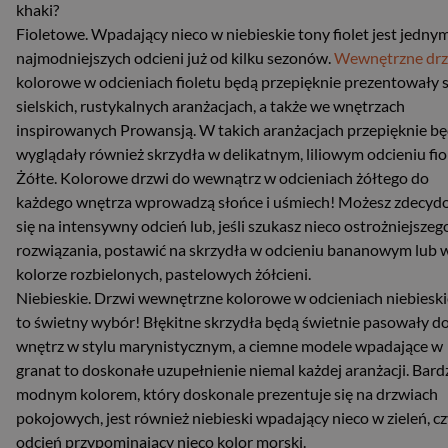
khaki?
Fioletowe. Wpadający nieco w niebieskie tony fiolet jest jednym
najmodniejszych odcieni już od kilku sezonów.
Wewnętrzne drz
kolorowe w odcieniach fioletu będą przepięknie prezentowały s
sielskich, rustykalnych aranżacjach, a także we wnętrzach
inspirowanych Prowansją. W takich aranżacjach przepięknie b
wyglądały również skrzydła w delikatnym, liliowym odcieniu fio
Żółte. Kolorowe drzwi do wewnątrz w odcieniach żółtego do
każdego wnętrza wprowadzą słońce i uśmiech! Możesz zdecyd
się na intensywny odcień lub, jeśli szukasz nieco ostrożniejszeg
rozwiązania, postawić na skrzydła w odcieniu bananowym lub 
kolorze rozbielonych, pastelowych żółcieni.
Niebieskie. Drzwi wewnętrzne kolorowe w odcieniach niebiesk
to świetny wybór! Błękitne skrzydła będą świetnie pasowały d
wnętrz w stylu marynistycznym, a ciemne modele wpadające w
granat to doskonałe uzupełnienie niemal każdej aranżacji. Bard
modnym kolorem, który doskonale prezentuje się na drzwiach
pokojowych, jest również niebieski wpadający nieco w zieleń, cz
odcień przypominający nieco kolor morski.