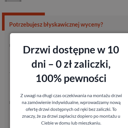
Potrzebujesz błyskawicznej wyceny?
Imię:
Kod pocztowy:
Drzwi dostępne w 10
dni – 0 zł zaliczki,
Telefon:
100% pewności
Z uwagi na długi czas oczekiwania na montażu drzwi
na zamówienie indywidualne, wprowadzamy nową
E-mail:
ofertę drzwi dostępnych od ręki bez zaliczki. To
znaczy, że za drzwi zapłacisz dopiero po montażu u
Ciebie w domu lub mieszkaniu.