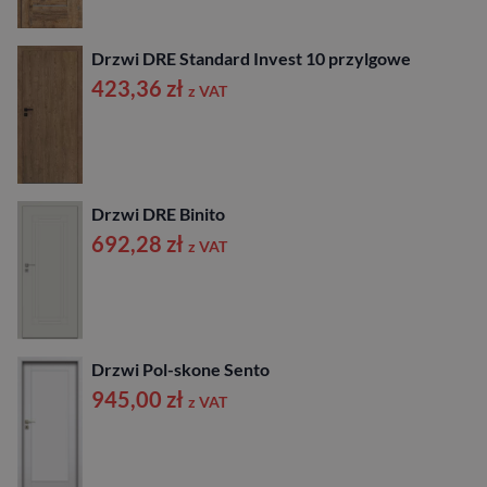
Drzwi DRE Standard Invest 10 przylgowe
423,36
zł
z VAT
Drzwi DRE Binito
692,28
zł
z VAT
Drzwi Pol-skone Sento
945,00
zł
z VAT