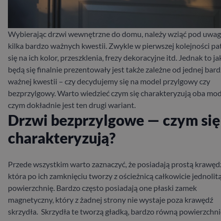
Wybierając drzwi wewnętrzne do domu, należy wziąć pod uwa
kilka bardzo ważnych kwestii. Zwykle w pierwszej kolejności pa
się na ich kolor, przeszklenia, frezy dekoracyjne itd. Jednak to ja
będą się finalnie prezentowały jest także zależne od jednej bar
ważnej kwestii – czy decydujemy się na model przylgowy czy
bezprzylgowy. Warto wiedzieć czym się charakteryzują oba mod
czym dokładnie jest ten drugi wariant.
Drzwi bezprzylgowe — czym się
charakteryzują?
Przede wszystkim warto zaznaczyć, że
posiadają prostą krawęd
która po ich zamknięciu tworzy z ościeżnicą całkowicie jednolit
powierzchnię. Bardzo często posiadają one płaski zamek
magnetyczny, który z żadnej strony nie wystaje poza krawędź
skrzydła.
Skrzydła te tworzą gładką, bardzo równą powierzchni