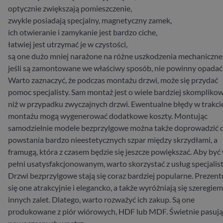
optycznie zwiększają pomieszczenie,
zwykle posiadają specjalny, magnetyczny zamek,
ich otwieranie i zamykanie jest bardzo ciche,
łatwiej jest utrzymać je w czystości,
są one dużo mniej narażone na różne uszkodzenia mechaniczne
jeśli są zamontowane we właściwy sposób, nie powinny opadać
Warto zaznaczyć, że podczas montażu drzwi, może się przydać
pomoc specjalisty. Sam montaż jest o wiele bardziej skompliko
niż w przypadku zwyczajnych drzwi. Ewentualne błędy w trakci
montażu mogą wygenerować dodatkowe koszty. Montując
samodzielnie modele bezprzylgowe można także doprowadzić 
powstania bardzo nieestetycznych szpar między skrzydłami, a
framugą, która z czasem będzie się jeszcze powiększać. Aby być
pełni usatysfakcjonowanym, warto skorzystać z usług specjalis
Drzwi bezprzylgowe stają się coraz bardziej popularne. Prezent
się one atrakcyjnie i elegancko, a także wyróżniają się szeregiem
innych zalet. Dlatego, warto rozważyć ich zakup. Są one
produkowane z piór wiórowych, HDF lub MDF. Świetnie pasują