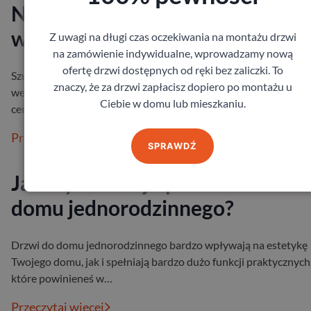
Najnowsze trendy i jakość
wyznaczane przez drzwi Porta
Z uwagi na długi czas oczekiwania na montażu drzwi
na zamówienie indywidualne, wprowadzamy nową
ofertę drzwi dostępnych od ręki bez zaliczki. To
Szukając drzwi do swojego domu – zarówno wejściowych, jak i 
znaczy, że za drzwi zapłacisz dopiero po montażu u
wewnętrznych, warto postawić na egzemplarze od znanych i
Ciebie w domu lub mieszkaniu.
cenionych producen…
Przeczytaj więcej
SPRAWDŹ
Jak wybrać najlepsze drzwi do
domu jednorodzinnego?
Drzwi do domu jednorodzinnego bardzo wpływają na estetykę
Twojego domu, jak i spełniają bardzo dużo funkcji praktycznych
które powinieneś w…
Przeczytaj więcej