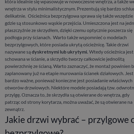
która idealnie się wpasowuje w nowoczesne wnętrza, a także w
wnętrza w stylu minimalistycznym. Prezentują się bardzo schlud
delikatnie.
Ościeżnica bezprzylgowa sprawa się także wszędzie
gdzie są stosunkowo wąskie przejścia. Umieszczona jest na jedn
płaszczyźnie ze skrzydłem, dzięki czemu optycznie poszerza się
podłoga przy ścianach.
Warto także wspomnieć o modelach
bezprzylgowych, które posiada ukrytą ościeżnicę. Takie drzwi
nazywane są
dyskretnymi lub ukrytymi.
Wtedy ościeżnica jest
schowana w ścianie, a skrzydło tworzy całkowicie jednolitą
powierzchnię ze ścianą. Warto zaznaczyć, że montaż powinien 
zaplanowany już na etapie murowania ścianek działowych. Jest
bardzo ważne, ponieważ konieczne jest posiadanie właściwych
otworów drzwiowych. Niektóre modele posiadają tzw. odwrot
przylgę. Oznacza to, że skrzydła są otwierane do wnętrza, gdy
patrząc od strony korytarza, można uważać, że są otwierane na
zewnątrz.
Jakie drzwi wybrać – przylgowe 
bezprzylgowe?