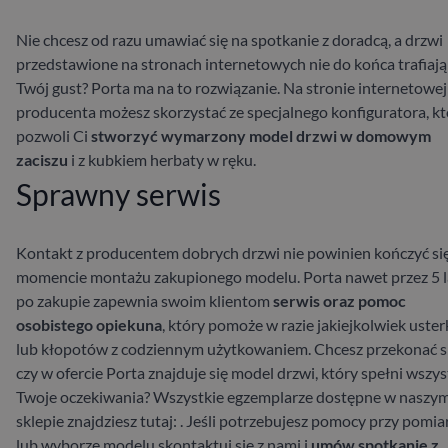
Nie chcesz od razu umawiać się na spotkanie z doradcą, a drzwi
przedstawione na stronach internetowych nie do końca trafiają
Twój gust? Porta ma na to rozwiązanie. Na stronie internetowej
producenta możesz skorzystać ze specjalnego konfiguratora, kt
pozwoli Ci
stworzyć wymarzony model drzwi w domowym
zaciszu
i z kubkiem herbaty w ręku.
Sprawny serwis
Kontakt z producentem dobrych drzwi nie powinien kończyć si
momencie montażu zakupionego modelu. Porta nawet przez 5 l
po zakupie zapewnia swoim klientom
serwis oraz pomoc
osobistego opiekuna
, który pomoże w razie jakiejkolwiek uster
lub kłopotów z codziennym użytkowaniem.
Chcesz przekonać si
czy w ofercie Porta znajduje się model drzwi, który spełni wszys
Twoje oczekiwania? Wszystkie egzemplarze dostępne w naszy
sklepie znajdziesz tutaj:
. Jeśli potrzebujesz pomocy przy pomia
lub wyborze modelu skontaktuj się z nami i
umów spotkanie z