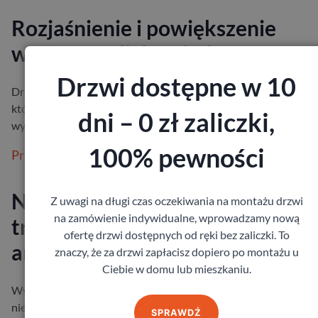
Rozjaśnienie i powiększenie
wnętrz, czyli drzwi z lustrem
Drzwi dostępne w 10
Drzwi wewnętrzne z lustrem to piękne i praktyczne rozwiązanie
które będzie pasowało niemal do każdej aranżacji. Taki element
dni – 0 zł zaliczki,
wyposażen…
100% pewności
Przeczytaj więcej
Nowoczesny styl i wyjątkowa
Z uwagi na długi czas oczekiwania na montażu drzwi
na zamówienie indywidualne, wprowadzamy nową
trwałość – zewnętrzne drzwi
ofertę drzwi dostępnych od ręki bez zaliczki. To
antracytowe.
znaczy, że za drzwi zapłacisz dopiero po montażu u
Ciebie w domu lub mieszkaniu.
Wybór odpowiednich drzwi zewnętrznych to decyzja, która wp
nie tylko na wygląd Twojego domu, ale także na jego funkcjona
SPRAWDŹ