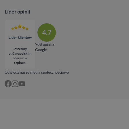
Lider opinii
4.7
908 opinii z
Jesteśmy
Google
ogólnopolskim
liderem w
Opineo
Odwiedź nasze media społecznościowe