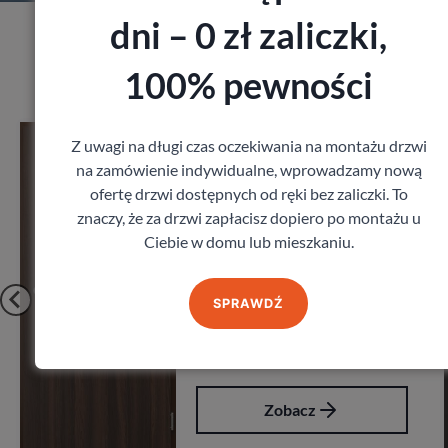
dni – 0 zł zaliczki,
Produkty z kategorii Drzwi zewnętrzne
100% pewności
Drzwi Porta Akustyczne
Z uwagi na długi czas oczekiwania na montażu drzwi
27db
na zamówienie indywidualne, wprowadzamy nową
Porta
ofertę drzwi dostępnych od ręki bez zaliczki. To
1 641,60
zł
z VAT
znaczy, że za drzwi zapłacisz dopiero po montażu u
Ciebie w domu lub mieszkaniu.
SPRAWDŹ
Zobacz