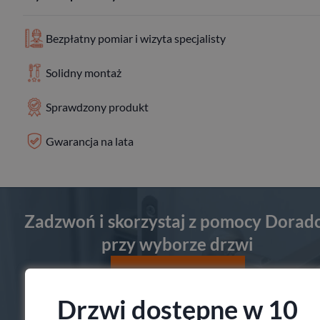
Bezpłatny pomiar i wizyta specjalisty
Solidny montaż
Sprawdzony produkt
Gwarancja na lata
Zadzwoń i skorzystaj z pomocy Dorad
przy wyborze drzwi
530 992 000
Drzwi dostępne w 10