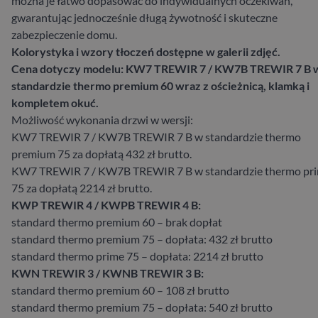
można je łatwo dopasować do indywidualnych oczekiwań,
gwarantując jednocześnie długą żywotność i skuteczne
zabezpieczenie domu.
Kolorystyka i wzory tłoczeń dostępne w galerii zdjęć.
Cena dotyczy modelu: KW7 TREWIR 7 / KW7B TREWIR 7 B 
standardzie thermo premium 60 wraz z ościeżnicą, klamką i
kompletem okuć.
Możliwość wykonania drzwi w wersji:
KW7 TREWIR 7 / KW7B TREWIR 7 B w standardzie thermo
premium 75 za dopłatą 432 zł brutto.
KW7 TREWIR 7 / KW7B TREWIR 7 B w standardzie thermo pr
75 za dopłatą 2214 zł brutto.
KWP TREWIR 4 / KWPB TREWIR 4 B:
standard thermo premium 60 – brak dopłat
standard thermo premium 75 – dopłata: 432 zł brutto
standard thermo prime 75 – dopłata: 2214 zł brutto
KWN TREWIR 3 / KWNB TREWIR 3 B:
standard thermo premium 60 – 108 zł brutto
standard thermo premium 75 – dopłata: 540 zł brutto