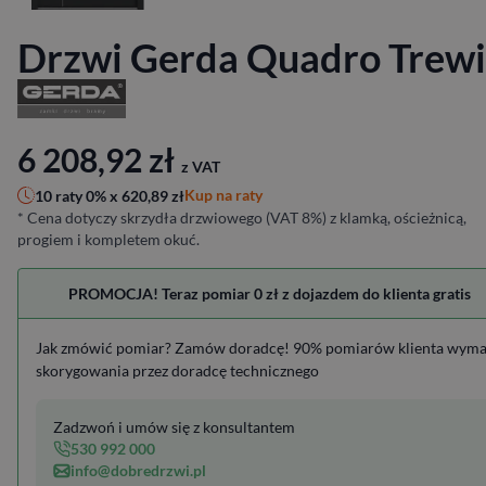
Drzwi Gerda Quadro Trewi
6 208,92
zł
z VAT
Kup na raty
10 raty 0% x
620,89
zł
* Cena dotyczy skrzydła drzwiowego (VAT 8%) z klamką, ościeżnicą,
progiem i kompletem okuć.
PROMOCJA! Teraz pomiar 0 zł z dojazdem do klienta gratis
Jak zmówić pomiar? Zamów doradcę! 90% pomiarów klienta wym
skorygowania przez doradcę technicznego
Zadzwoń i umów się z konsultantem
530 992 000
info@dobredrzwi.pl