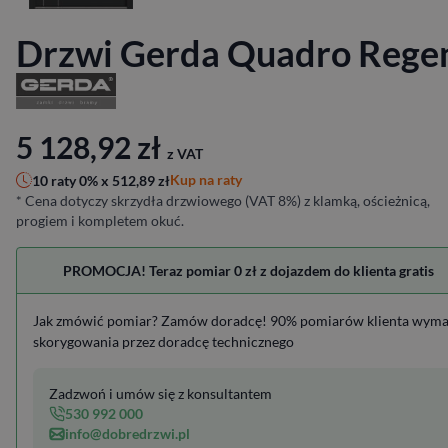
Drzwi Gerda Quadro Rege
5 128,92
zł
z VAT
Kup na raty
10 raty 0% x
512,89
zł
* Cena dotyczy skrzydła drzwiowego (VAT 8%) z klamką, ościeżnicą,
progiem i kompletem okuć.
PROMOCJA! Teraz pomiar 0 zł z dojazdem do klienta gratis
Jak zmówić pomiar? Zamów doradcę! 90% pomiarów klienta wym
skorygowania przez doradcę technicznego
Zadzwoń i umów się z konsultantem
530 992 000
info@dobredrzwi.pl